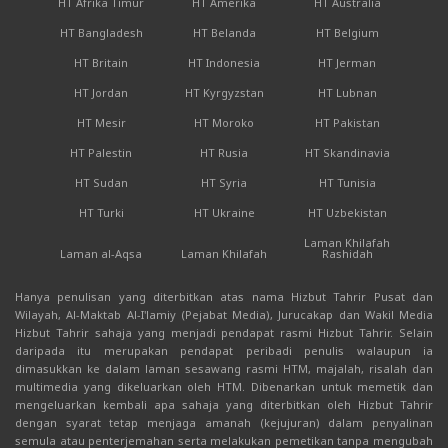
HT Afrika Timur
HT Amerika
HT Australia
HT Bangladesh
HT Belanda
HT Belgium
HT Britain
HT Indonesia
HT Jerman
HT Jordan
HT Kyrgyzstan
HT Lubnan
HT Mesir
HT Moroko
HT Pakistan
HT Palestin
HT Rusia
HT Skandinavia
HT Sudan
HT Syria
HT Tunisia
HT Turki
HT Ukraine
HT Uzbekistan
Laman Khilafah
Laman al-Aqsa
Laman Khilafah
Rashidah
Hanya penulisan yang diterbitkan atas nama Hizbut Tahrir Pusat dan
Wilayah, Al-Maktab Al-I'lamiy (Pejabat Media), Jurucakap dan Wakil Media
Hizbut Tahrir sahaja yang menjadi pendapat rasmi Hizbut Tahrir. Selain
daripada itu merupakan pendapat peribadi penulis walaupun ia
dimasukkan ke dalam laman sesawang rasmi HTM, majalah, risalah dan
multimedia yang dikeluarkan oleh HTM. Dibenarkan untuk memetik dan
mengeluarkan kembali apa sahaja yang diterbitkan oleh Hizbut Tahrir
dengan syarat tetap menjaga amanah (kejujuran) dalam penyalinan
semula atau penterjemahan serta melakukan pemetikan tanpa mengubah