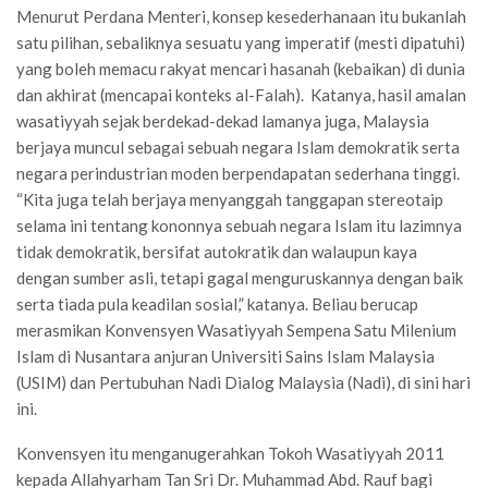
Menurut Perdana Menteri, konsep kesederhanaan itu bukanlah
satu pilihan, sebaliknya sesuatu yang imperatif (mesti dipatuhi)
yang boleh memacu rakyat mencari hasanah (kebaikan) di dunia
dan akhirat (mencapai konteks al-Falah). Katanya, hasil amalan
wasatiyyah sejak berdekad-dekad lamanya juga, Malaysia
berjaya muncul sebagai sebuah negara Islam demokratik serta
negara perindustrian moden berpendapatan sederhana tinggi.
“Kita juga telah berjaya menyanggah tanggapan stereotaip
selama ini tentang kononnya sebuah negara Islam itu lazimnya
tidak demokratik, bersifat autokratik dan walaupun kaya
dengan sumber asli, tetapi gagal menguruskannya dengan baik
serta tiada pula keadilan sosial,” katanya. Beliau berucap
merasmikan Konvensyen Wasatiyyah Sempena Satu Milenium
Islam di Nusantara anjuran Universiti Sains Islam Malaysia
(USIM) dan Pertubuhan Nadi Dialog Malaysia (Nadi), di sini hari
ini.
Konvensyen itu menganugerahkan Tokoh Wasatiyyah 2011
kepada Allahyarham Tan Sri Dr. Muhammad Abd. Rauf bagi