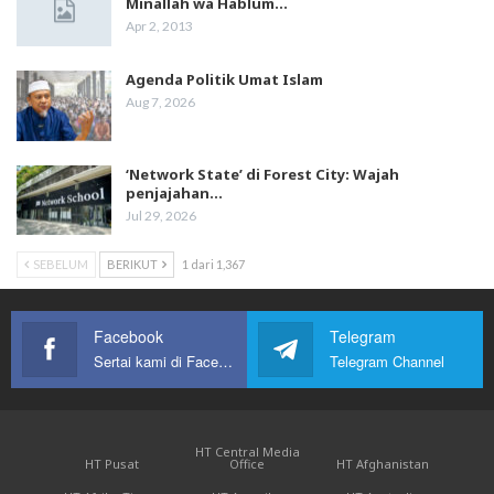
Minallah wa Hablum…
Apr 2, 2013
Agenda Politik Umat Islam
Aug 7, 2026
‘Network State’ di Forest City: Wajah
penjajahan…
Jul 29, 2026
SEBELUM
BERIKUT
1 dari 1,367
Facebook
Telegram
Sertai kami di Facebook
Telegram Channel
HT Central Media
HT Pusat
Office
HT Afghanistan