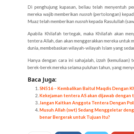
Di penghujung kupasan, beliau telah menyentuh pe
mereka wajib memberikan
nusrah
(pertolongan) kepad
Muaz telah memberikan
nusrah
kepada Rasulullah (saw
Apabila Khilafah tertegak, maka Khilafah akan me
tentera Allah, dan akan menggerakkan mereka untuk 
dunia, membebaskan wilayah-wilayah Islam yang sedan
Hanya dengan cara ini sahajalah,
izzah
(kemuliaan) t
berek-berek mereka selama puluhan tahun, yang meny
Baca Juga:
SN516 – Kembalikan Baitul Maqdis Dengan Kh
Kekejaman tentera AS akan dijawab dengan t
Jangan Kaitkan Anggota Tentera Dengan Poli
Musuh Allah (swt) Sedang Menggeletar denga
benar Bergerak untuk Tujuan Itu?