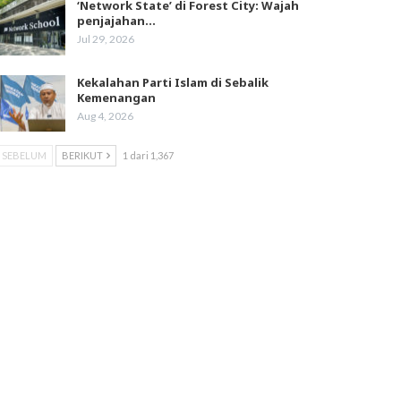
‘Network State’ di Forest City: Wajah
penjajahan…
Jul 29, 2026
Kekalahan Parti Islam di Sebalik
Kemenangan
Aug 4, 2026
SEBELUM
BERIKUT
1 dari 1,367