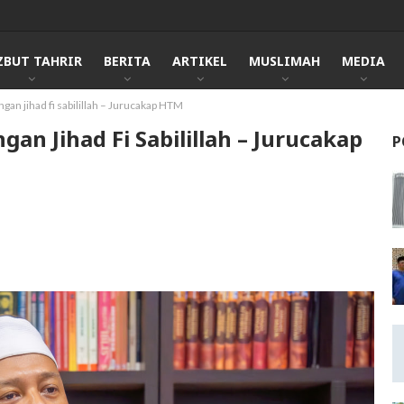
ZBUT TAHRIR
BERITA
ARTIKEL
MUSLIMAH
MEDIA
gan jihad fi sabilillah – Jurucakap HTM
an Jihad Fi Sabilillah – Jurucakap
P