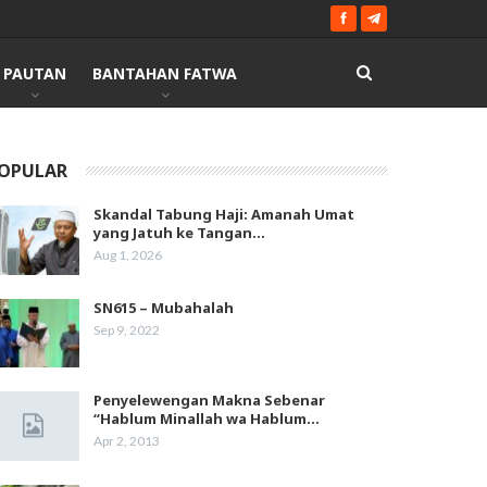
PAUTAN
BANTAHAN FATWA
OPULAR
Skandal Tabung Haji: Amanah Umat
yang Jatuh ke Tangan…
Aug 1, 2026
SN615 – Mubahalah
Sep 9, 2022
Penyelewengan Makna Sebenar
“Hablum Minallah wa Hablum…
Apr 2, 2013