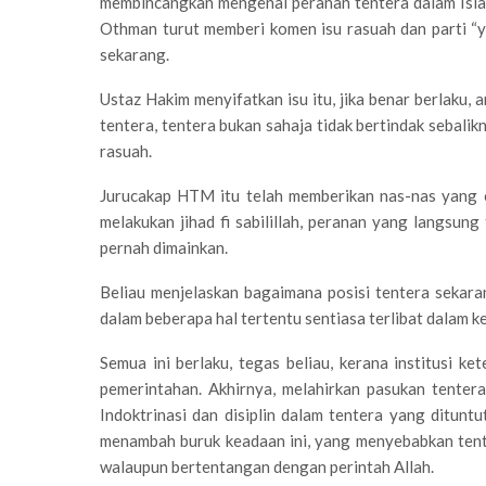
membincangkan mengenai peranan tentera dalam Isla
Othman turut memberi komen isu rasuah dan parti 
sekarang.
Ustaz Hakim menyifatkan isu itu, jika benar berlaku
tentera, tentera bukan sahaja tidak bertindak sebali
rasuah.
Jurucakap HTM itu telah memberikan nas-nas yang c
melakukan jihad fi sabilillah, peranan yang langsung
pernah dimainkan.
Beliau menjelaskan bagaimana posisi tentera sekara
dalam beberapa hal tertentu sentiasa terlibat dalam 
Semua ini berlaku, tegas beliau, kerana institusi ke
pemerintahan. Akhirnya, melahirkan pasukan tente
Indoktrinasi dan disiplin dalam tentera yang ditun
menambah buruk keadaan ini, yang menyebabkan tent
walaupun bertentangan dengan perintah Allah.