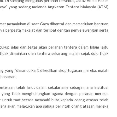
m. Di samping mengupas peranan tersebut, Ustaz Abdul Hakim
“yeye” yang sedang melanda Angkatan Tentera Malaysia (ATM)
, amat memalukan di saat Gaza dibantai dan memerlukan bantuan
knya berpesta maksiat dan terlibat dengan penyelewengan serta
ukup jelas dan tegas akan peranan tentera dalam Islam iaitu
 tidak dimainkan oleh tentera sekarang, malah sejak dulu tidak
ng yang “dimandulkan”, dikecilkan skop tugasan mereka, malah
keharaman.
tenteraan telah larut dalam sekularisme sebagaimana institusi
ra yang tidak menghubungkan agama dengan peranan mereka.
tut untuk taat secara membabi buta kepada orang atasan telah
era akan melakukan apa sahaja perintah orang atasan mereka