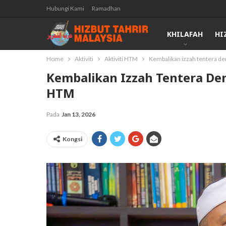
Hubungi Kami
Ramadhan
KHILAFAH
HI
Home
Aktiviti
Aktiviti HTM
Kembalikan izzah tentera den
Kembalikan Izzah Tentera Deng
HTM
Pada
Jan 13, 2026
Kongsi