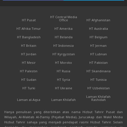
HT Central Media
HT Pusat
Office
HT Afghanistan
HT Afrika Timur
HT Amerika
HT Australia
HT Bangladesh
HT Belanda
HT Belgium
HT Britain
HT Indonesia
HT Jerman
HT Jordan
HT Kyrgyzstan
HT Lubnan
HT Mesir
HT Moroko
HT Pakistan
HT Palestin
HT Rusia
HT Skandinavia
HT Sudan
HT Syria
HT Tunisia
HT Turki
HT Ukraine
HT Uzbekistan
Laman Khilafah
Laman al-Aqsa
Laman Khilafah
Rashidah
Hanya penulisan yang diterbitkan atas nama Hizbut Tahrir Pusat dan
Wilayah, Al-Maktab Al-I'lamiy (Pejabat Media), Jurucakap dan Wakil Media
Hizbut Tahrir sahaja yang menjadi pendapat rasmi Hizbut Tahrir. Selain