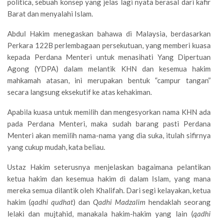
politica, sebuah konsep yang jelas lagi nyata berasal dari kafir
Barat dan menyalahi Islam.
Abdul Hakim menegaskan bahawa di Malaysia, berdasarkan
Perkara 122B perlembagaan persekutuan, yang memberi kuasa
kepada Perdana Menteri untuk menasihati Yang Dipertuan
Agong (YDPA) dalam melantik KHN dan kesemua hakim
mahkamah atasan, ini merupakan bentuk “campur tangan”
secara langsung eksekutif ke atas kehakiman.
Apabila kuasa untuk memilih dan mengesyorkan nama KHN ada
pada Perdana Menteri, maka sudah barang pasti Perdana
Menteri akan memilih nama-nama yang dia suka, itulah sifirnya
yang cukup mudah, kata beliau.
Ustaz Hakim seterusnya menjelaskan bagaimana pelantikan
ketua hakim dan kesemua hakim di dalam Islam, yang mana
mereka semua dilantik oleh Khalifah. Dari segi kelayakan, ketua
hakim (
qadhi qudhat
) dan
Qadhi Madzalim
hendaklah seorang
lelaki dan mujtahid, manakala hakim-hakim yang lain (
qadhi