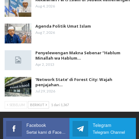
Aug 4, 2026
Agenda Politik Umat Islam
Aug 7, 2026
Penyelewengan Makna Sebenar “Hablum
Minallah wa Hablum…
Apr 2, 2013
‘Network State’ di Forest City: Wajah
penjajahan…
Jul 29, 2026
SEBELUM
BERIKUT
1 dari 1,367
Facebook
Telegram
Sertai kami di Facebook
Telegram Channel