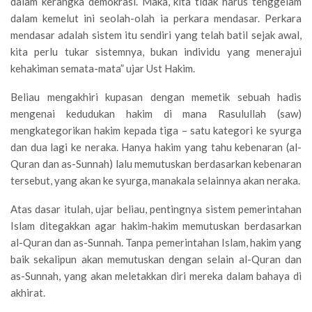
dalam kerangka demokrasi. Maka, kita tidak harus tenggelam
dalam kemelut ini seolah-olah ia perkara mendasar. Perkara
mendasar adalah sistem itu sendiri yang telah batil sejak awal,
kita perlu tukar sistemnya, bukan individu yang menerajui
kehakiman semata-mata” ujar Ust Hakim.
Beliau mengakhiri kupasan dengan memetik sebuah hadis
mengenai kedudukan hakim di mana Rasulullah (saw)
mengkategorikan hakim kepada tiga – satu kategori ke syurga
dan dua lagi ke neraka. Hanya hakim yang tahu kebenaran (al-
Quran dan as-Sunnah) lalu memutuskan berdasarkan kebenaran
tersebut, yang akan ke syurga, manakala selainnya akan neraka.
Atas dasar itulah, ujar beliau, pentingnya sistem pemerintahan
Islam ditegakkan agar hakim-hakim memutuskan berdasarkan
al-Quran dan as-Sunnah. Tanpa pemerintahan Islam, hakim yang
baik sekalipun akan memutuskan dengan selain al-Quran dan
as-Sunnah, yang akan meletakkan diri mereka dalam bahaya di
akhirat.