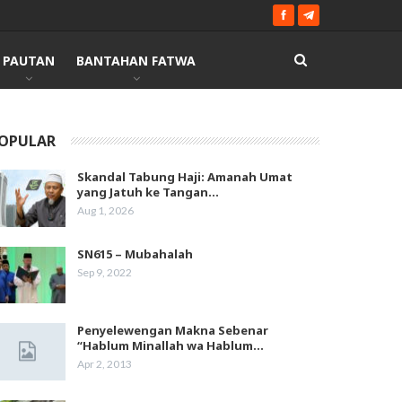
PAUTAN
BANTAHAN FATWA
OPULAR
Skandal Tabung Haji: Amanah Umat
yang Jatuh ke Tangan…
Aug 1, 2026
SN615 – Mubahalah
Sep 9, 2022
Penyelewengan Makna Sebenar
“Hablum Minallah wa Hablum…
Apr 2, 2013