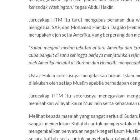
kehendak Washington,”
tegas Abdul Hakim.
Jurucakap HTM itu turut mengupas peranan dua wat
mengetuai SAF, dan Mohamed Hamdan Dagalo (Hemedt
merupakan ejen setia Amerika, yang berperang dan me
“Sudan menjadi medan rebutan antara Amerika dan Ero
cuba bangkit di sana sehingga berjaya menjatuhkan reji
oleh Amerika melalui al-Burhan dan Hemedti, menyebab
Ustaz Hakim seterusnya menjelaskan hukum Islam m
dilakukan oleh setiap Muslim apabila berhadapan den
Jurucakap HTM itu seterusnya menegaskan menge
memisahkan wilayah kaum Muslimin serta keharaman un
Melihat kepada masalah yang sangat serius di Sudan, P
sangat memerlukan Khilafah untuk mempersatukan k
mengembalikan penyatuan negeri-negeri kaum Muslimi
secara kaffah serta untuk menyebarkan rahmat Alla