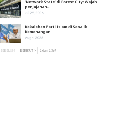
‘Network State’ di Forest City: Wajah
penjajahan…
Jul 29, 2026
Kekalahan Parti Islam di Sebalik
Kemenangan
Aug 4, 2026
SEBELUM
BERIKUT
1 dari 1,367