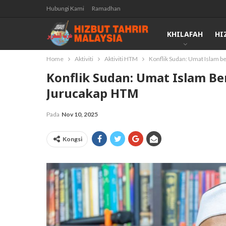
Hubungi Kami
Ramadhan
KHILAFAH
HI
Home
Aktiviti
Aktiviti HTM
Konflik Sudan: Umat Islam b
Konflik Sudan: Umat Islam Be
Jurucakap HTM
Pada
Nov 10, 2025
Kongsi