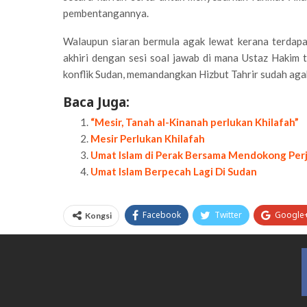
pembentangannya.
Walaupun siaran bermula agak lewat kerana terdapat
akhiri dengan sesi soal jawab di mana Ustaz Hakim
konflik Sudan, memandangkan Hizbut Tahrir sudah agak
Baca Juga:
“Mesir, Tanah al-Kinanah perlukan Khilafah”
Mesir Perlukan Khilafah
Umat Islam di Perak Bersama Mendokong Per
Umat Islam Berpecah Lagi Di Sudan
Facebook
Twitter
Google
Kongsi