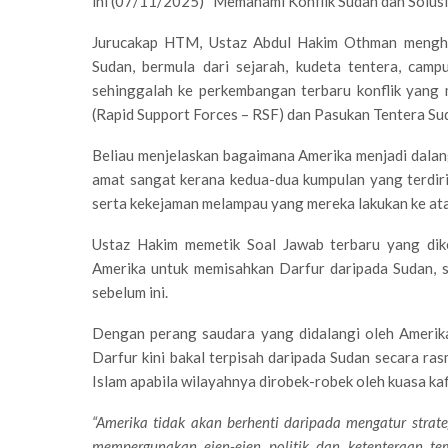
ini (07/11/2025) “Memahami Konflik Sudan dan Solusi
Jurucakap HTM, Ustaz Abdul Hakim Othman menghu
Sudan, bermula dari sejarah, kudeta tentera, cam
sehinggalah ke perkembangan terbaru konflik yang
(Rapid Support Forces – RSF) dan Pasukan Tentera Su
Beliau menjelaskan bagaimana Amerika menjadi dalang
amat sangat kerana kedua-dua kumpulan yang terdiri
serta kekejaman melampau yang mereka lakukan ke at
Ustaz Hakim memetik Soal Jawab terbaru yang dik
Amerika untuk memisahkan Darfur daripada Sudan, 
sebelum ini.
Dengan perang saudara yang didalangi oleh Amerik
Darfur kini bakal terpisah daripada Sudan secara ra
Islam apabila wilayahnya dirobek-robek oleh kuasa kaf
“Amerika tidak akan berhenti daripada mengatur stra
mempergunakan ejen-ejen politik dan ketenteraan t