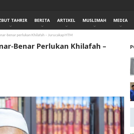
ZBUT TAHRIR
BERITA
ARTIKEL
MUSLIMAH
MEDIA
enar-benar perlukan Khilafah – Jurucakap HTM
nar-Benar Perlukan Khilafah –
P