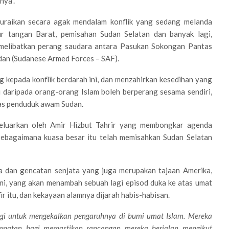
nya”.
raikan secara agak mendalam konflik yang sedang melanda
pur tangan Barat, pemisahan Sudan Selatan dan banyak lagi,
 melibatkan perang saudara antara Pasukan Sokongan Pantas
dan (Sudanese Armed Forces – SAF).
 kepada konflik berdarah ini, dan menzahirkan kesedihan yang
 daripada orang-orang Islam boleh berperang sesama sendiri,
as penduduk awam Sudan.
eluarkan oleh Amir Hizbut Tahrir yang membongkar agenda
sebagaimana kuasa besar itu telah memisahkan Sudan Selatan
a dan gencatan senjata yang juga merupakan tajaan Amerika,
smi, yang akan menambah sebuah lagi episod duka ke atas umat
ir itu, dan kekayaan alamnya dijarah habis-habisan.
tegi untuk mengekalkan pengaruhnya di bumi umat Islam. Mereka
empatan bagi memastikan rancangan mereka berjalan mengikut