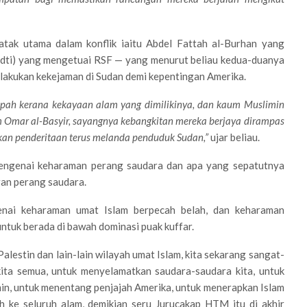
ak utama dalam konflik iaitu Abdel Fattah al-Burhan yang
i) yang mengetuai RSF — yang menurut beliau kedua-duanya
lakukan kekejaman di Sudan demi kepentingan Amerika.
pah kerana kekayaan alam yang dimilikinya, dan kaum Muslimin
m Omar al-Basyir, sayangnya kebangkitan mereka berjaya dirampas
kan penderitaan terus melanda penduduk Sudan,”
ujar beliau.
engenai keharaman perang saudara dan apa yang sepatutnya
gan perang saudara.
nai keharaman umat Islam berpecah belah, dan keharaman
tuk berada di bawah dominasi puak kuffar.
alestin dan lain-lain wilayah umat Islam, kita sekarang sangat-
ita semua, untuk menyelamatkan saudara-saudara kita, untuk
n, untuk menentang penjajah Amerika, untuk menerapkan Islam
h ke seluruh alam, demikian seru Jurucakap HTM itu di akhir