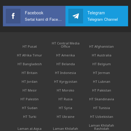
Facebook
Telegram
Sertai kami di Facebook
Telegram Channel
HT Central Media
HT Pusat
Office
HT Afghanistan
HT Afrika Timur
HT Amerika
HT Australia
HT Bangladesh
HT Belanda
HT Belgium
HT Britain
HT Indonesia
HT Jerman
HT Jordan
HT Kyrgyzstan
HT Lubnan
HT Mesir
HT Moroko
HT Pakistan
HT Palestin
HT Rusia
HT Skandinavia
HT Sudan
HT Syria
HT Tunisia
HT Turki
HT Ukraine
HT Uzbekistan
Laman Khilafah
Laman al-Aqsa
Laman Khilafah
Rashidah