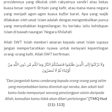
presidennya yang dikutuk oleh rakyatnya sendiri atau bekas
kuasa besar seperti Britain yang kafir, atau mana-mana negara
yang menjadi agen-agen kuasa
kuffar
barat. Apa yang wajib
dilakukan oleh umat Islam adalah dengan mengembalikan punca
yang menyebabkan kegemilangan itu berlaku iaitu kehidupan
Islam di bawah naungan ‘Negara Khilafah’.
Allah SWT telah memberi amaran kepada umat Islam supaya
jangan mempertaruhkan nyawa untuk melayani kepentingan
orang-orang kafir. Allah SWT berfirman:
وَلَا تَرْكَنُوا إِلَى الَّذِينَ ظَلَمُوا فَتَمَسَّكُمُ النَّارُ وَمَا لَكُم مِّن دُونِ اللَّهِ مِنْ
أَوْلِيَاءَ ثُمَّ لَا تُنصَرُونَ
“Dan janganlah kamu cenderung kepada orang-orang yang zalim
yang menyebabkan kamu disentuh api neraka, dan sekali-kali
kamu tiada mempunyai seorang penolongpun selain daripada
Allah, kemudian kamu tidak akan diberi pertolongan”
[TMQ Hud
(11): 113]