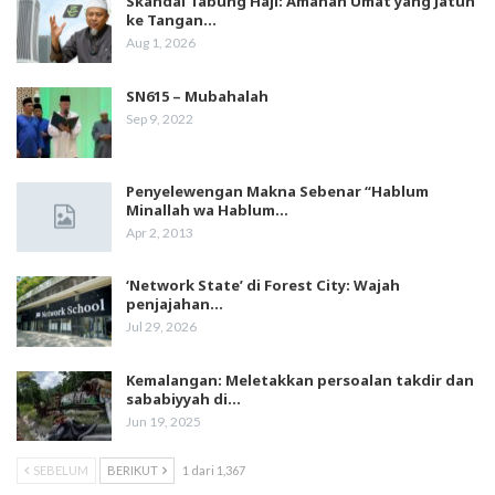
Skandal Tabung Haji: Amanah Umat yang Jatuh
ke Tangan…
Aug 1, 2026
SN615 – Mubahalah
Sep 9, 2022
Penyelewengan Makna Sebenar “Hablum
Minallah wa Hablum…
Apr 2, 2013
‘Network State’ di Forest City: Wajah
penjajahan…
Jul 29, 2026
Kemalangan: Meletakkan persoalan takdir dan
sababiyyah di…
Jun 19, 2025
SEBELUM
BERIKUT
1 dari 1,367