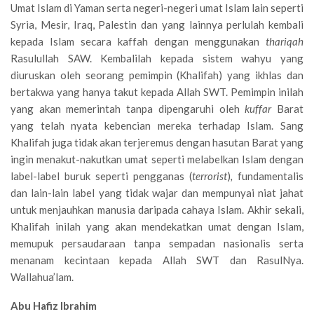
Umat Islam di Yaman serta negeri-negeri umat Islam lain seperti
Syria, Mesir, Iraq, Palestin dan yang lainnya perlulah kembali
kepada Islam secara kaffah dengan menggunakan
thariqah
Rasulullah SAW. Kembalilah kepada sistem wahyu yang
diuruskan oleh seorang pemimpin (Khalifah) yang ikhlas dan
bertakwa yang hanya takut kepada Allah SWT. Pemimpin inilah
yang akan memerintah tanpa dipengaruhi oleh
kuffar
Barat
yang telah nyata kebencian mereka terhadap Islam. Sang
Khalifah juga tidak akan terjeremus dengan hasutan Barat yang
ingin menakut-nakutkan umat seperti melabelkan Islam dengan
label-label buruk seperti pengganas (
terrorist
)
,
fundamentalis
dan lain-lain label yang tidak wajar dan mempunyai niat jahat
untuk menjauhkan manusia daripada cahaya Islam. Akhir sekali,
Khalifah inilah yang akan mendekatkan umat dengan Islam,
memupuk persaudaraan tanpa sempadan nasionalis serta
menanam kecintaan kepada Allah SWT dan RasulNya.
Wallahua’lam.
Abu Hafiz Ibrahim