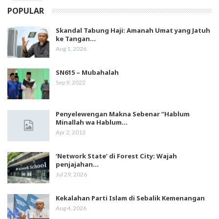
POPULAR
Skandal Tabung Haji: Amanah Umat yang Jatuh
ke Tangan…
Aug 1, 2026
SN615 – Mubahalah
Sep 9, 2022
Penyelewengan Makna Sebenar “Hablum
Minallah wa Hablum…
Apr 2, 2013
‘Network State’ di Forest City: Wajah
penjajahan…
Jul 29, 2026
Kekalahan Parti Islam di Sebalik Kemenangan
Aug 4, 2026