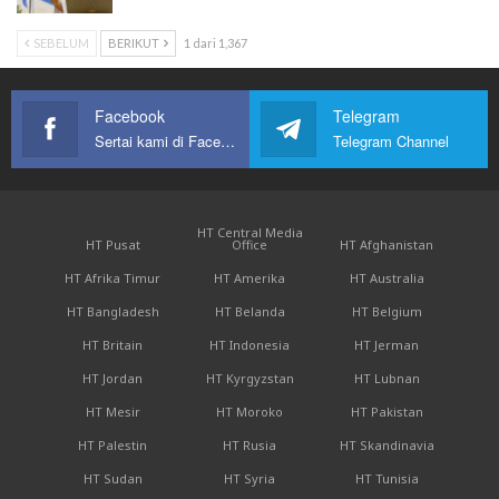
SEBELUM
BERIKUT
1 dari 1,367
Facebook
Telegram
Sertai kami di Facebook
Telegram Channel
HT Central Media
HT Pusat
Office
HT Afghanistan
HT Afrika Timur
HT Amerika
HT Australia
HT Bangladesh
HT Belanda
HT Belgium
HT Britain
HT Indonesia
HT Jerman
HT Jordan
HT Kyrgyzstan
HT Lubnan
HT Mesir
HT Moroko
HT Pakistan
HT Palestin
HT Rusia
HT Skandinavia
HT Sudan
HT Syria
HT Tunisia