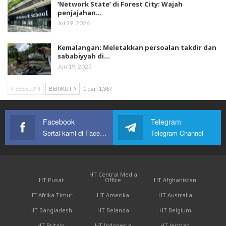
‘Network State’ di Forest City: Wajah
penjajahan…
Jul 29, 2026
Kemalangan: Meletakkan persoalan takdir dan
sababiyyah di…
Jun 19, 2025
SEBELUM
BERIKUT
1 dari 1,367
Facebook
Telegram
Sertai kami di Facebook
Telegram Channel
HT Central Media
HT Pusat
Office
HT Afghanistan
HT Afrika Timur
HT Amerika
HT Australia
HT Bangladesh
HT Belanda
HT Belgium
HT Britain
HT Indonesia
HT Jerman