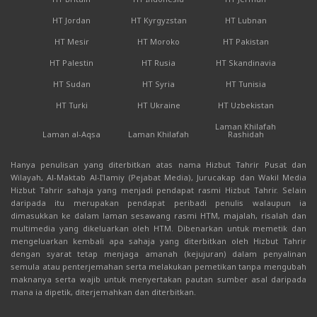
HT Jordan
HT Kyrgyzstan
HT Lubnan
HT Mesir
HT Moroko
HT Pakistan
HT Palestin
HT Rusia
HT Skandinavia
HT Sudan
HT Syria
HT Tunisia
HT Turki
HT Ukraine
HT Uzbekistan
Laman Khilafah
Laman al-Aqsa
Laman Khilafah
Rashidah
Hanya penulisan yang diterbitkan atas nama Hizbut Tahrir Pusat dan
Wilayah, Al-Maktab Al-I'lamiy (Pejabat Media), Jurucakap dan Wakil Media
Hizbut Tahrir sahaja yang menjadi pendapat rasmi Hizbut Tahrir. Selain
daripada itu merupakan pendapat peribadi penulis walaupun ia
dimasukkan ke dalam laman sesawang rasmi HTM, majalah, risalah dan
multimedia yang dikeluarkan oleh HTM. Dibenarkan untuk memetik dan
mengeluarkan kembali apa sahaja yang diterbitkan oleh Hizbut Tahrir
dengan syarat tetap menjaga amanah (kejujuran) dalam penyalinan
semula atau penterjemahan serta melakukan pemetikan tanpa mengubah
maknanya serta wajib untuk menyertakan pautan sumber asal daripada
mana ia dipetik, diterjemahkan dan diterbitkan.