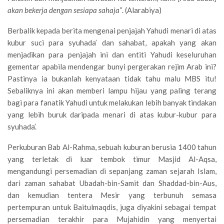
akan bekerja dengan sesiapa sahaja”
. (Alarabiya)
Berbalik kepada berita mengenai penjajah Yahudi menari di atas
kubur suci para syuhada’ dan sahabat, apakah yang akan
menjadikan para penjajah ini dan entiti Yahudi keseluruhan
gementar apabila mendengar bunyi pergerakan rejim Arab ini?
Pastinya ia bukanlah kenyataan tidak tahu malu MBS itu!
Sebaliknya ini akan memberi lampu hijau yang paling terang
bagi para fanatik Yahudi untuk melakukan lebih banyak tindakan
yang lebih buruk daripada menari di atas kubur-kubur para
syuhada’.
Perkuburan Bab Al-Rahma, sebuah kuburan berusia 1400 tahun
yang terletak di luar tembok timur Masjid Al-Aqsa,
mengandungi persemadian di sepanjang zaman sejarah Islam,
dari zaman sahabat Ubadah-bin-Samit dan Shaddad-bin-Aus,
dan kemudian tentera Mesir yang terbunuh semasa
pertempuran untuk Baitulmaqdis, juga diyakini sebagai tempat
persemadian terakhir para Mujahidin yang menyertai