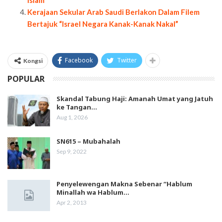
Islam
Kerajaan Sekular Arab Saudi Berlakon Dalam Filem
Bertajuk “Israel Negara Kanak-Kanak Nakal”
Facebook
Twitter
Kongsi
POPULAR
Skandal Tabung Haji: Amanah Umat yang Jatuh
ke Tangan…
Aug 1, 2026
SN615 – Mubahalah
Sep 9, 2022
Penyelewengan Makna Sebenar “Hablum
Minallah wa Hablum…
Apr 2, 2013