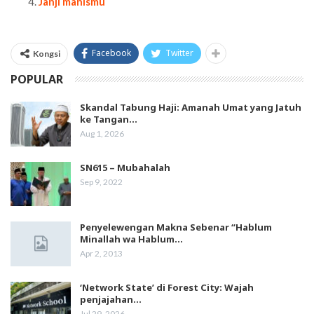
Janji manismu
Facebook
Twitter
Kongsi
POPULAR
Skandal Tabung Haji: Amanah Umat yang Jatuh
ke Tangan…
Aug 1, 2026
SN615 – Mubahalah
Sep 9, 2022
Penyelewengan Makna Sebenar “Hablum
Minallah wa Hablum…
Apr 2, 2013
‘Network State’ di Forest City: Wajah
penjajahan…
Jul 29, 2026