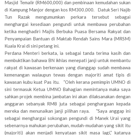
Masjid Temalir (RM600,000) dan pembinaan kemudahan sukan
di Kampung Manjor dengan kos RM300,000. Datuk Seri Najib
Tun Razak mengumumkan perkara tersebut sebagai
menghargai kesediaan pengundi untuk membawa perubahan
ketika menghadiri Majlis Berbuka Puasa Bersama Rakyat dan
Penyampaian Bantuan di Maktab Rendah Sains Mara (MRSM)
Kuala Krai di sini petang ini.
Perdana Menteri berkata, ia sebagai tanda terima kasih dan
membuktikan bahawa BN ikhlas menepati janji untuk membantu
rakyat di kawasan berkenaan yang dianggap sudah membawa
kemenangan walaupun tewas dengan majoriti amat tipis di
kawasan kubu kuat Pas itu. ”Oleh kerana pemimpin UMNO di
sini termasuk Ketua UMNO Bahagian memintanya maka saya
sahkan projek membina jambatan ini akan dilaksanakan dengan
anggaran sebanyak RM8 juta sebagai penghargaan kepada
mereka dan menunaikan janji pilihan raya. ”Saya anggap ini
sebagai menghargai sokongan pengundi di Manek Urai yang
sebenarnya mahukan perubahan, mudah-mudahan yang sikit itu
(majoriti) akan menjadi kenyataan sikit masa lagi,” katanya