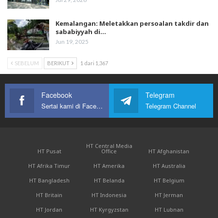
Kemalangan: Meletakkan persoalan takdir dan
sababiyyah di…
Jun 19, 2025
SEBELUM
BERIKUT
1 dari 1,367
Facebook
Telegram
Sertai kami di Facebook
Telegram Channel
HT Central Media
HT Pusat
Office
HT Afghanistan
HT Afrika Timur
HT Amerika
HT Australia
HT Bangladesh
HT Belanda
HT Belgium
HT Britain
HT Indonesia
HT Jerman
HT Jordan
HT Kyrgyzstan
HT Lubnan