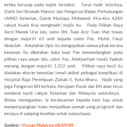
ketika berucap pada majlis tersebut. Turut hadir isterinya,
Datin Seri Rosmah Mansor dan Pengerusi Badan Perhubungan
UMNO Kelantan, Datuk Mustapa Mohamed. Kira-kira 4,000
rakyat Kuala Krai menghadiri majlis itu. Pada Pilihan Raya
Kecil Manek Urai lalu, calon BN, Tuan Aziz Tuan Mat tewas
dengan majoriti 63 undi kepada calon Pas, Mohd. Fauzi
Abdullah. Kekalahan tipis itu mengejutkan semua pihak kerana
kawasan itu dikatakan kubu kuat Pas memandangkan pada
pilihan raya umum lalu, calon Pas, Allahyarham Ismail Yaakob
menang dengan majoriti, 1,352 undi. Pilihan raya kecil itu
diadakan ekoran kematian Ismail akibat pelbagai komplikasi di
Hospital Raja Perempuan Zainab II, Kota Bharu. Najib yang
juga Pengerusi BN berkata, Kerajaan Pusat dan BN akan terus
membela nasib rakyat Kelantan dan Malaysia seluruhnya.
Beliau menegaskan, ia berdasarkan kepada hala tuju untuk
memperjuangkan Islam, menjadikan ummah yang progresif dan
berjaya di samping keadilan untuk semua kaum.
Sumber:
Utusan Malaysia 08/09/09