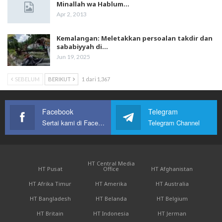
Minallah wa Hablum…
Apr 2, 2013
Kemalangan: Meletakkan persoalan takdir dan
sababiyyah di…
Jun 19, 2025
SEBELUM
BERIKUT
1 dari 1,367
Facebook
Telegram
Sertai kami di Facebook
Telegram Channel
HT Central Media
HT Pusat
Office
HT Afghanistan
HT Afrika Timur
HT Amerika
HT Australia
HT Bangladesh
HT Belanda
HT Belgium
HT Britain
HT Indonesia
HT Jerman