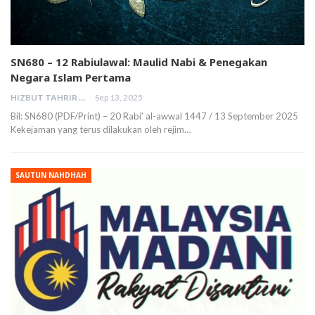
SN680 – 12 Rabiulawal: Maulid Nabi & Penegakan
Negara Islam Pertama
HIZBUT TAHRIR MALAYSIA
Sep 13, 2025
Bil: SN680 (PDF/Print) – 20 Rabi' al-awwal 1447 / 13 September 2025
Kekejaman yang terus dilakukan oleh rejim…
SAUTUN NAHDHAH