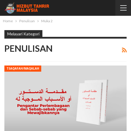
Home
Penulisan
Muka 2
Melayari Kategori
PENULISAN
TSAQAFAH/MAQALAH