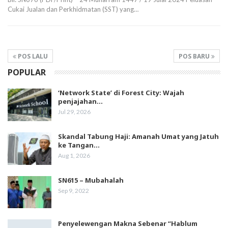
Cukai Jualan dan Perkhidmatan (SST) yang…
POS LALU
POS BARU
POPULAR
‘Network State’ di Forest City: Wajah
penjajahan…
Jul 29, 2026
Skandal Tabung Haji: Amanah Umat yang Jatuh
ke Tangan…
Aug 1, 2026
SN615 – Mubahalah
Sep 9, 2022
Penyelewengan Makna Sebenar “Hablum