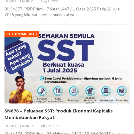
HIZBUT TAHRIR MALAYSIA
Aug 1, 2025
Bil: SN677 (PDF/Print) – 7 Safar 1447 / 1 Ogos 2025 Pada 26 Julai
2025 yang lalu, satu perhimpunan rakyat…
SAUTUN NAHDHAH
SN676 – Peluasan SST: Produk Ekonomi Kapitalis
Membebankan Rakyat
HIZBUT TAHRIR MALAYSIA
Jul 20, 2025
Bil: SN676 (PDF/Print) – 24 Muharram 1447 / 19 Julai 2024 Peluasan