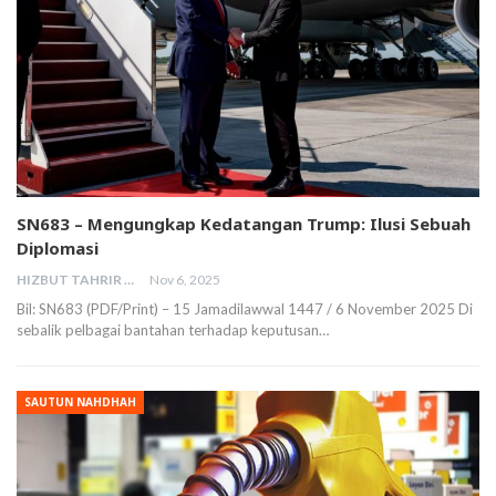
SN683 – Mengungkap Kedatangan Trump: Ilusi Sebuah
Diplomasi
HIZBUT TAHRIR MALAYSIA
Nov 6, 2025
Bil: SN683 (PDF/Print) – 15 Jamadilawwal 1447 / 6 November 2025 Di
sebalik pelbagai bantahan terhadap keputusan…
SAUTUN NAHDHAH