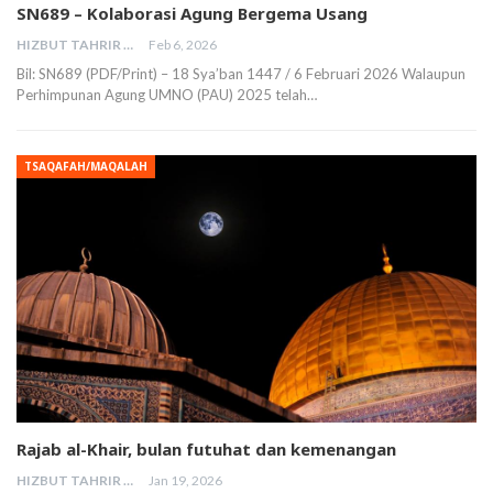
SN689 – Kolaborasi Agung Bergema Usang
HIZBUT TAHRIR MALAYSIA
Feb 6, 2026
Bil: SN689 (PDF/Print) – 18 Sya’ban 1447 / 6 Februari 2026 Walaupun
Perhimpunan Agung UMNO (PAU) 2025 telah…
TSAQAFAH/MAQALAH
Rajab al-Khair, bulan futuhat dan kemenangan
HIZBUT TAHRIR MALAYSIA
Jan 19, 2026