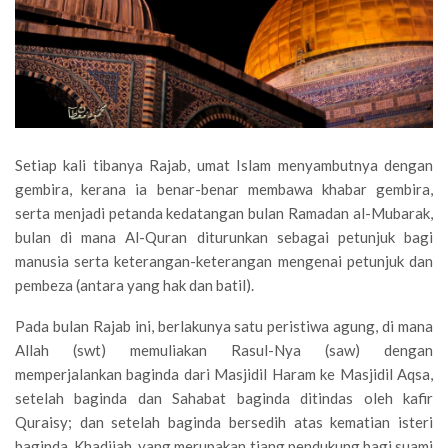
Setiap kali tibanya Rajab, umat Islam menyambutnya dengan
gembira, kerana ia benar-benar membawa khabar gembira,
serta menjadi petanda kedatangan bulan Ramadan al-Mubarak,
bulan di mana Al-Quran diturunkan sebagai petunjuk bagi
manusia serta keterangan-keterangan mengenai petunjuk dan
pembeza (antara yang hak dan batil).
Pada bulan Rajab ini, berlakunya satu peristiwa agung, di mana
Allah (swt) memuliakan Rasul-Nya (saw) dengan
memperjalankan baginda dari Masjidil Haram ke Masjidil Aqsa,
setelah baginda dan Sahabat baginda ditindas oleh kafir
Quraisy; dan setelah baginda bersedih atas kematian isteri
baginda, Khadijah, yang merupakan tiang pendukung bagi suami