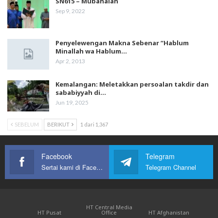
SN615 – Mubahalah
Sep 9, 2022
Penyelewengan Makna Sebenar “Hablum
Minallah wa Hablum…
Apr 2, 2013
Kemalangan: Meletakkan persoalan takdir dan
sababiyyah di…
Jun 19, 2025
SEBELUM
BERIKUT
1 dari 1,367
Facebook
Telegram
Sertai kami di Facebook
Telegram Channel
HT Central Media
HT Pusat
Office
HT Afghanistan