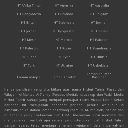
HT Afrika Timur
HT Amerika
HT Australia
HT Bangladesh
HT Belanda
HT Belgium
HT Britain
HT Indonesia
HT Jerman
HT Jordan
HT Kyrgyzstan
HT Lubnan
HT Mesir
HT Moroko
HT Pakistan
HT Palestin
HT Rusia
HT Skandinavia
HT Sudan
HT Syria
HT Tunisia
HT Turki
HT Ukraine
HT Uzbekistan
Laman Khilafah
Laman al-Aqsa
Laman Khilafah
Rashidah
Hanya penulisan yang diterbitkan atas nama Hizbut Tahrir Pusat dan
Wilayah, Al-Maktab Al-I'lamiy (Pejabat Media), Jurucakap dan Wakil Media
Hizbut Tahrir sahaja yang menjadi pendapat rasmi Hizbut Tahrir. Selain
daripada itu merupakan pendapat peribadi penulis walaupun ia
dimasukkan ke dalam laman sesawang rasmi HTM, majalah, risalah dan
multimedia yang dikeluarkan oleh HTM. Dibenarkan untuk memetik dan
mengeluarkan kembali apa sahaja yang diterbitkan oleh Hizbut Tahrir
dengan syarat tetap menjaga amanah (kejujuran) dalam penyalinan