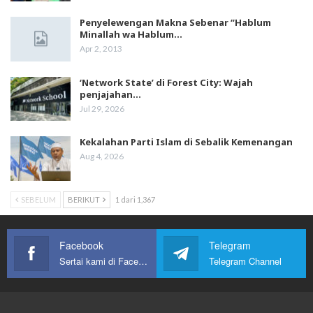
Penyelewengan Makna Sebenar “Hablum
Minallah wa Hablum…
Apr 2, 2013
‘Network State’ di Forest City: Wajah
penjajahan…
Jul 29, 2026
Kekalahan Parti Islam di Sebalik Kemenangan
Aug 4, 2026
SEBELUM
BERIKUT
1 dari 1,367
Facebook
Telegram
Sertai kami di Facebook
Telegram Channel