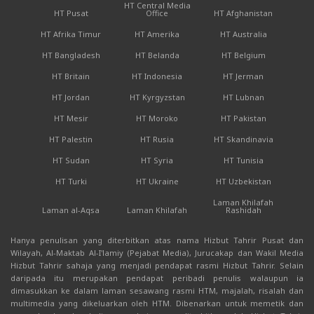
HT Central Media
HT Pusat
Office
HT Afghanistan
HT Afrika Timur
HT Amerika
HT Australia
HT Bangladesh
HT Belanda
HT Belgium
HT Britain
HT Indonesia
HT Jerman
HT Jordan
HT Kyrgyzstan
HT Lubnan
HT Mesir
HT Moroko
HT Pakistan
HT Palestin
HT Rusia
HT Skandinavia
HT Sudan
HT Syria
HT Tunisia
HT Turki
HT Ukraine
HT Uzbekistan
Laman Khilafah
Laman al-Aqsa
Laman Khilafah
Rashidah
Hanya penulisan yang diterbitkan atas nama Hizbut Tahrir Pusat dan
Wilayah, Al-Maktab Al-I'lamiy (Pejabat Media), Jurucakap dan Wakil Media
Hizbut Tahrir sahaja yang menjadi pendapat rasmi Hizbut Tahrir. Selain
daripada itu merupakan pendapat peribadi penulis walaupun ia
dimasukkan ke dalam laman sesawang rasmi HTM, majalah, risalah dan
multimedia yang dikeluarkan oleh HTM. Dibenarkan untuk memetik dan