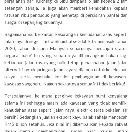
perjalanan dari Kuching ke Sibu daripada 6 jam kepada 2 jam
setengah sahaja. Ia juga akan memberi kemudahan kepada
ratusan ribu penduduk yang menetap di persisiran pantai dan
sungai di sepanjang laluannya.
Bagaimana isu berkaitan kekurangan kemudahan asas seperti
jalan raya di negeri ini boleh timbul setelah kita memasuki tahun
2020, tahun di mana Malaysia seharusnya mencapai status
negara maju? Isu yang sepatutnya dibincangkan bukan lagi
ketiadaan jalan raya yang baik, tetapi penambahan jalan-jalan
alternatif untuk jaringan jalan raya sedia ada untuk keselesaan
rakyat serta membuka koridor pembangunan di kawasan-
kawasan yang baru. Namun hakikatnya semua ini tidak berlaku!
Persoalannya, ke mana perginya kekayaan bumi kenyalang
selama ini sehingga masih ada kawasan yang tidak memiliki
kemudahan asas seperti jalan raya, elektrik serta bekalan air
bersih? Sedangkan jumlah eksport kayu balak sahaja mencecah
RM5 bilion setahun. Jika nilai ini dikembalikan kepada rakyat
dalam bentuk pembangunan, sudah pasti cukup untuk