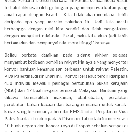
Bekas Perdana Menteri berkata, ini kerana semua media Barat
terbabit dikuasai oleh golongan yang mempunyai kaitan yang
amat rapat dengan Israel. ”Kita tidak akan mendapat lebih
daripada apa yang mereka salurkan itu. Jadi, kita mesti
berbangga dengan nilai kita sendiri dan tidak mengatakan
dengan mengikuti nilai-nilai Barat, maka kita akan jadi lebih
bertamadun dan mempunyai nilai moral tinggi,” katanya.
Beliau berkata demikian pada sidang akhbar selepas
menyambut ketibaan sembilan rakyat Malaysia yang menyertai
konvoi bantuan kemanusiaan terbesar untuk rakyat Palestin,
Viva Palestina, di sini, hari ini. Konvoi tersebut terdiri daripada
450 individu mewakili pelbagai pertubuhan bukan kerajaan
(NG0) dari 17 buah negara termasuk Malaysia. Bantuan yang
dibawa termasuklah makanan, ubat-ubatan, peralatan
perubatan, bahan bacaan dan barangan mainan untuk kanak-
kanak yang kesemuanya bernilai RM3.4 juta. Perjalanan Viva
Palestina dari London pada 6 Disember tahun lalu itu merentasi
10 buah negara dan bandar raya di Eropah sebelum sampai di