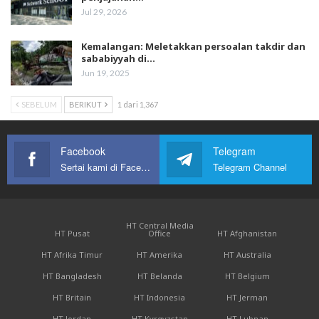
Jul 29, 2026
Kemalangan: Meletakkan persoalan takdir dan
sababiyyah di…
Jun 19, 2025
SEBELUM
BERIKUT
1 dari 1,367
Facebook
Telegram
Sertai kami di Facebook
Telegram Channel
HT Central Media
HT Pusat
Office
HT Afghanistan
HT Afrika Timur
HT Amerika
HT Australia
HT Bangladesh
HT Belanda
HT Belgium
HT Britain
HT Indonesia
HT Jerman
HT Jordan
HT Kyrgyzstan
HT Lubnan