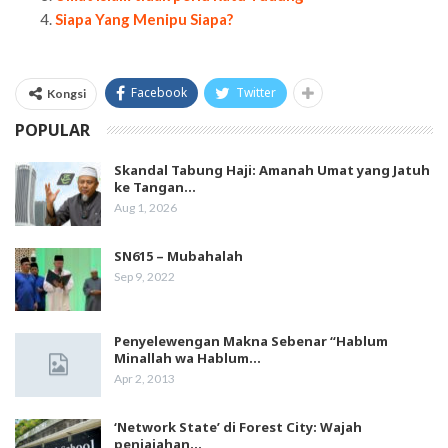
Siapa Yang Menipu Siapa?
Facebook
Twitter
Kongsi
POPULAR
Skandal Tabung Haji: Amanah Umat yang Jatuh
ke Tangan…
Aug 1, 2026
SN615 – Mubahalah
Sep 9, 2022
Penyelewengan Makna Sebenar “Hablum
Minallah wa Hablum…
Apr 2, 2013
‘Network State’ di Forest City: Wajah
penjajahan…