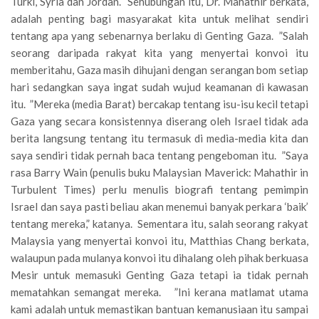
Turki, Syria dan Jordan. Sehubungan itu, Dr. Mahathir berkata,
adalah penting bagi masyarakat kita untuk melihat sendiri
tentang apa yang sebenarnya berlaku di Genting Gaza. ”Salah
seorang daripada rakyat kita yang menyertai konvoi itu
memberitahu, Gaza masih dihujani dengan serangan bom setiap
hari sedangkan saya ingat sudah wujud keamanan di kawasan
itu. ”Mereka (media Barat) bercakap tentang isu-isu kecil tetapi
Gaza yang secara konsistennya diserang oleh Israel tidak ada
berita langsung tentang itu termasuk di media-media kita dan
saya sendiri tidak pernah baca tentang pengeboman itu. ”Saya
rasa Barry Wain (penulis buku Malaysian Maverick: Mahathir in
Turbulent Times) perlu menulis biografi tentang pemimpin
Israel dan saya pasti beliau akan menemui banyak perkara ‘baik’
tentang mereka,” katanya. Sementara itu, salah seorang rakyat
Malaysia yang menyertai konvoi itu, Matthias Chang berkata,
walaupun pada mulanya konvoi itu dihalang oleh pihak berkuasa
Mesir untuk memasuki Genting Gaza tetapi ia tidak pernah
mematahkan semangat mereka. ”Ini kerana matlamat utama
kami adalah untuk memastikan bantuan kemanusiaan itu sampai