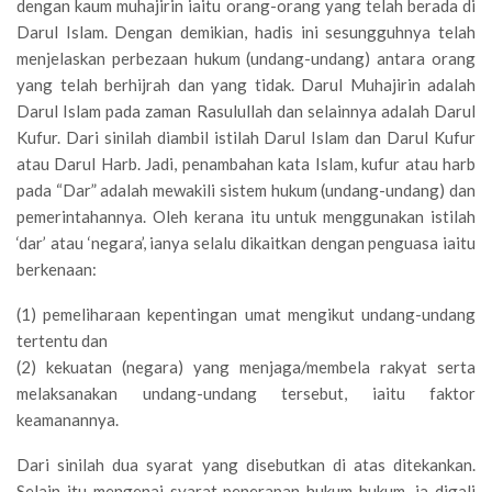
dengan kaum muhajirin iaitu orang-orang yang telah berada di
Darul Islam. Dengan demikian, hadis ini sesungguhnya telah
menjelaskan perbezaan hukum (undang-undang) antara orang
yang telah berhijrah dan yang tidak. Darul Muhajirin adalah
Darul Islam pada zaman Rasulullah dan selainnya adalah Darul
Kufur. Dari sinilah diambil istilah Darul Islam dan Darul Kufur
atau Darul Harb. Jadi, penambahan kata Islam, kufur atau harb
pada “Dar” adalah mewakili sistem hukum (undang-undang) dan
pemerintahannya. Oleh kerana itu untuk menggunakan istilah
‘dar’ atau ‘negara’, ianya selalu dikaitkan dengan penguasa iaitu
berkenaan:
(1) pemeliharaan kepentingan umat mengikut undang-undang
tertentu dan
(2) kekuatan (negara) yang menjaga/membela rakyat serta
melaksanakan undang-undang tersebut, iaitu faktor
keamanannya.
Dari sinilah dua syarat yang disebutkan di atas ditekankan.
Selain itu mengenai syarat penerapan hukum-hukum, ia digali