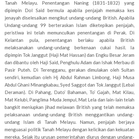
Tanah Melayu. Penentangan Naning (1831-1832) yang
dipimpin Dol Said bermula apabila penjajah memaksa kes
jenayah diselesaikan mengikut undang-undang British. Apabila
Undang-undang 99 berteraskan Islam diketepikan penjajah,
peristiwa ini telah memunculkan penentangan di Perak. Di
Kelantan pula, penentangan berlaku apabila British
melaksanakan undang-undang berkenaan cukai hasil. Ia
dipimpin Tok Janggut (Haji Mat Hassan) dan Engku Besar Jeram
dan dibantu oleh Haji Said, Penghulu Adam dan Ishak Merbau di
Pasir Puteh. Di Terengganu, gerakan dimulakan oleh Sultan
sendiri, kemudian oleh Hj Abdul Rahman Limbong, Haji Musa
Abdul Ghani Minangkabau, Syed Saggot dan Tok Janggut (Lebai
Deraman). Di Pahang, Dato’ Bahaman, To’ Gajah, Mat Kilau,
Mat Kelubi, Panglima Muda Jempul, Mat Lela dan lain-lain telah
bangkit meniupkan jihad melawan British yang telah memaksa
pelaksanaan undang-undang British menggantikan undang-
undang Islam di Tanah Melayu. Namun, penjajah berjaya
menguasai politik Tanah Melayu dengan kelicikan dan kekuatan
mereka. Sejak itu urusan pemerintahan diurus dengan undang-