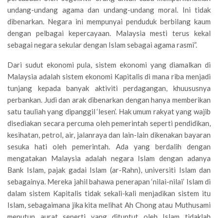
undang-undang agama dan undang-undang moral. Ini tidak
dibenarkan. Negara ini mempunyai penduduk berbilang kaum
dengan pelbagai kepercayaan. Malaysia mesti terus kekal
sebagai negara sekular dengan Islam sebagai agama rasmi”.
Dari sudut ekonomi pula, sistem ekonomi yang diamalkan di
Malaysia adalah sistem ekonomi Kapitalis di mana riba menjadi
tunjang kepada banyak aktiviti perdagangan, khuususnya
perbankan. Judi dan arak dibenarkan dengan hanya memberikan
satu tauliah yang dipanggil ‘lesen’. Hak umum rakyat yang wajib
disediakan secara percuma oleh pemerintah seperti pendidikan,
kesihatan, petrol, air, jalanraya dan lain-lain dikenakan bayaran
sesuka hati oleh pemerintah. Ada yang berdalih dengan
mengatakan Malaysia adalah negara Islam dengan adanya
Bank Islam, pajak gadai Islam (ar-Rahn), universiti Islam dan
sebagainya. Mereka jahil bahawa penerapan ‘nilai-nilai’ Islam di
dalam sistem Kapitalis tidak sekali-kali menjadikan sistem itu
Islam, sebagaimana jika kita melihat Ah Chong atau Muthusami
menutup aurat seperti yang dituntut oleh Islam tidaklah