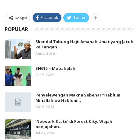
Facebook
Twitter
Kongsi
POPULAR
Skandal Tabung Haji: Amanah Umat yang Jatuh
ke Tangan…
Aug 1, 2026
SN615 – Mubahalah
Sep 9, 2022
Penyelewengan Makna Sebenar “Hablum
Minallah wa Hablum…
Apr 2, 2013
‘Network State’ di Forest City: Wajah
penjajahan…
Jul 29, 2026