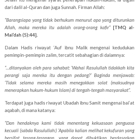
dari dalil al-Quran dan juga Sunnah. Firman Allah:
“Barangsiapa yang tidak berhukum menurut apa yang diturunkan
Allah, maka mereka itu adalah orang-orang kafir”
[TMQ al-
Mai’dah (5):44].
Dalam Hadis riwayat ‘Auf ibnu Malik mengenai kedudukan
pemimpin-pemimpin zalim, tercatit sebahagian di dalamnya:
“…ditanyakan oleh para sahabat: ‘Wahai Rasulullah tidakkah kita
perangi saja mereka itu dengan pedang?’ Baginda menjawab:
‘Tidak selama mereka masih menegakkan solat (maksudnya
menerapkan hukum-hukum Islam) di tengah-tengah masyarakat”.
Terdapat juga hadis riwayat Ubadah ibnu Samit mengenai bai’at
aqabah, di mana katanya:
“Dan hendaknya kami tidak menentang kekuasaan penguasa
kecuali (sabda Rasulullah:) ‘Apabila kalian melihat kekufuran yang
bersifat terang-terangan, yang dapat dibuktikan berdasarkan