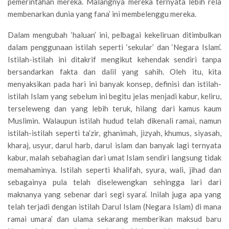
pemerintahan mereka. Malangnya mereka ternyata lebih rela
membenarkan dunia yang fana’ ini membelenggu mereka.
Dalam mengubah ‘haluan’ ini, pelbagai kekeliruan ditimbulkan
dalam penggunaan istilah seperti ‘sekular’ dan ‘Negara Islam’.
Istilah-istilah ini ditakrif mengikut kehendak sendiri tanpa
bersandarkan fakta dan dalil yang sahih. Oleh itu, kita
menyaksikan pada hari ini banyak konsep, definisi dan istilah-
istilah Islam yang sebelum ini begitu jelas menjadi kabur, keliru,
terseleweng dan yang lebih teruk, hilang dari kamus kaum
Muslimin. Walaupun istilah hudud telah dikenali ramai, namun
istilah-istilah seperti ta’zir, ghanimah, jizyah, khumus, siyasah,
kharaj, usyur, darul harb, darul islam dan banyak lagi ternyata
kabur, malah sebahagian dari umat Islam sendiri langsung tidak
memahaminya. Istilah seperti khalifah, syura, wali, jihad dan
sebagainya pula telah diselewengkan sehingga lari dari
maknanya yang sebenar dari segi syara’. Inilah juga apa yang
telah terjadi dengan istilah Darul Islam (Negara Islam) di mana
ramai umara’ dan ulama sekarang memberikan maksud baru