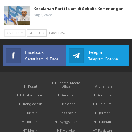
Kekalahan Parti Islam di Sebalik Kemenangan
Aug 4, 2026
SEBELUM
BERIKUT
1 dari 1,367
Facebook
Telegram
Sertai kami di Facebook
Telegram Channel
HT Central Media
HT Pusat
Office
HT Afghanistan
HT Afrika Timur
HT Amerika
HT Australia
HT Bangladesh
HT Belanda
HT Belgium
HT Britain
HT Indonesia
HT Jerman
HT Jordan
HT Kyrgyzstan
HT Lubnan
HT Mesir
HT Moroko
HT Pakistan