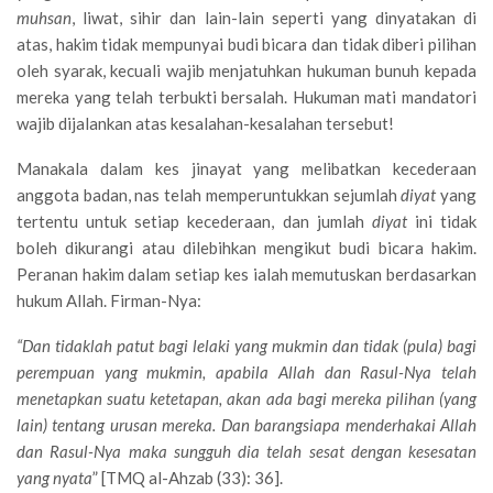
muhsan
, liwat, sihir dan lain-lain seperti yang dinyatakan di
atas, hakim tidak mempunyai budi bicara dan tidak diberi pilihan
oleh syarak, kecuali wajib menjatuhkan hukuman bunuh kepada
mereka yang telah terbukti bersalah. Hukuman mati mandatori
wajib dijalankan atas kesalahan-kesalahan tersebut!
Manakala dalam kes jinayat yang melibatkan kecederaan
anggota badan, nas telah memperuntukkan sejumlah
diyat
yang
tertentu untuk setiap kecederaan, dan jumlah
diyat
ini tidak
boleh dikurangi atau dilebihkan mengikut budi bicara hakim.
Peranan hakim dalam setiap kes ialah memutuskan berdasarkan
hukum Allah. Firman-Nya:
“Dan tidaklah patut bagi lelaki yang mukmin dan tidak (pula) bagi
perempuan yang mukmin, apabila Allah dan Rasul-Nya telah
menetapkan suatu ketetapan, akan ada bagi mereka pilihan (yang
lain) tentang urusan mereka. Dan barangsiapa menderhakai Allah
dan Rasul-Nya maka sungguh dia telah sesat dengan kesesatan
yang nyata
” [TMQ al-Ahzab (33): 36].