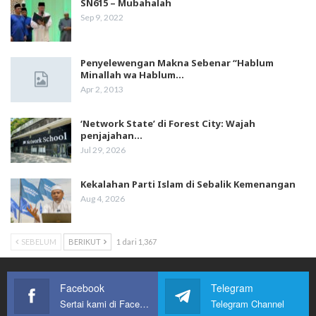
SN615 – Mubahalah
Sep 9, 2022
Penyelewengan Makna Sebenar “Hablum
Minallah wa Hablum…
Apr 2, 2013
‘Network State’ di Forest City: Wajah
penjajahan…
Jul 29, 2026
Kekalahan Parti Islam di Sebalik Kemenangan
Aug 4, 2026
SEBELUM
BERIKUT
1 dari 1,367
Facebook
Telegram
Sertai kami di Facebook
Telegram Channel