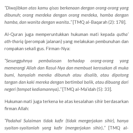
“Diwajibkan atas kamu qisas berkenaan dengan orang-orang yang
dibunuh; orang merdeka dengan orang merdeka, hamba dengan
hamba, dan wanita dengan wanita..”
[TMQ al-Baqarah (2): 178].
Al-Quran juga memperuntukkan hukuman mati kepada
qutha’
ath-thariq
(perompak jalanan) yang melakukan pembunuhan dan
rompakan sekali gus. Firman-Nya:
“Sesungguhnya pembalasan terhadap orang-orang yang
memerangi Allah dan Rasul-Nya dan membuat kerosakan di muka
bumi, hanyalah mereka dibunuh atau disalib, atau dipotong
tangan dan kaki mereka dengan bertimbal balik, atau dibuang dari
negeri (tempat kediamannya)..”
[TMQ al-Ma’idah (5): 33].
Hukuman mati juga terkena ke atas kesalahan sihir berdasarkan
firman Allah:
“Padahal Sulaiman tidak kafir (tidak mengerjakan sihir), hanya
syaitan-syaitanlah yang kafir (mengerjakan sihir)..”
[TMQ al-