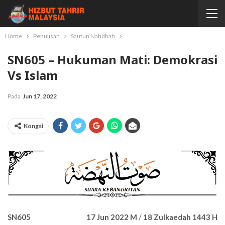
Home
Penulisan
Sautun Nahdhah
SN605 – Hukuman Mati: Demokrasi
Vs Islam
Pada
Jun 17, 2022
Kongsi
SN605
17 Jun 2022 M
/
18 Zulkaedah 1443 H