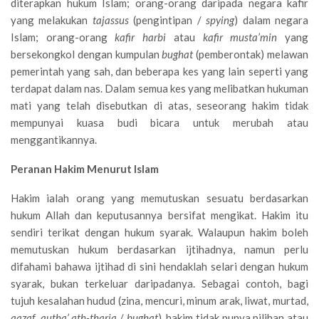
diterapkan hukum Islam; orang-orang daripada negara kafir
yang melakukan
tajassus
(pengintipan /
spying
) dalam negara
Islam; orang-orang
kafir harbi
atau
kafir musta’min
yang
bersekongkol dengan kumpulan
bughat
(pemberontak) melawan
pemerintah yang sah, dan beberapa kes yang lain seperti yang
terdapat dalam nas. Dalam semua kes yang melibatkan hukuman
mati yang telah disebutkan di atas, seseorang hakim tidak
mempunyai kuasa budi bicara untuk merubah atau
menggantikannya.
Peranan Hakim Menurut Islam
Hakim ialah orang yang memutuskan sesuatu berdasarkan
hukum Allah dan keputusannya bersifat mengikat. Hakim itu
sendiri terikat dengan hukum syarak. Walaupun hakim boleh
memutuskan hukum berdasarkan ijtihadnya, namun perlu
difahami bahawa ijtihad di sini hendaklah selari dengan hukum
syarak, bukan terkeluar daripadanya. Sebagai contoh, bagi
tujuh kesalahan hudud (zina, mencuri, minum arak, liwat, murtad,
qazaf
,
qutha’ ath-thariq
/
bughat
), hakim tidak punya pilihan atau