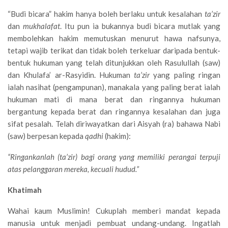
“Budi bicara” hakim hanya boleh berlaku untuk kesalahan
ta’zir
dan
mukhalafat
. Itu pun ia bukannya budi bicara mutlak yang
membolehkan hakim memutuskan menurut hawa nafsunya,
tetapi wajib terikat dan tidak boleh terkeluar daripada bentuk-
bentuk hukuman yang telah ditunjukkan oleh Rasulullah (saw)
dan Khulafa’ ar-Rasyidin. Hukuman
ta’zir
yang paling ringan
ialah nasihat (pengampunan), manakala yang paling berat ialah
hukuman mati di mana berat dan ringannya hukuman
bergantung kepada berat dan ringannya kesalahan dan juga
sifat pesalah. Telah diriwayatkan dari Aisyah (ra) bahawa Nabi
(saw) berpesan kepada
qadhi
(hakim):
“Ringankanlah (ta’zir) bagi orang yang memiliki perangai terpuji
atas pelanggaran mereka, kecuali hudud.”
Khatimah
Wahai kaum Muslimin! Cukuplah memberi mandat kepada
manusia untuk menjadi pembuat undang-undang. Ingatlah