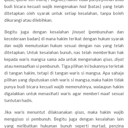
budi bicara kecuali wajib mengenakan
had
(batas) yang telah
ditetapkan oleh syarak untuk setiap kesalahan, tanpa boleh
dikurangi atau dilebihkan.
Begitu juga dengan kesalahan
jinayat
(pembunuhan dan
kecederaan badan) di mana hakim terikat dengan hukum syarak
dan wajib memutuskan hukum sesuai dengan nas yang telah
ditetapkan. Untuk kesalahan bunuh, nas telah memberikan hak
kepada waris mangsa sama ada untuk mengenakan
qisas
,
diyat
atau memaafkan si pembunuh. Tiga pilihan ini bukannya terletak
di tangan hakim, tetapi di tangan waris si mangsa. Apa sahaja
pilihan yang diputuskan oleh waris si mangsa, maka hakim tidak
punya budi bicara kecuali wajib memenuhinya, walaupun hakim
digalakkan untuk menasihati waris agar memberi maaf sesuai
tuntutan hadis.
Jika waris menuntut dilaksanakan
qisas
, maka hakim wajib
meng
qisas
si pembunuh. Begitu juga dengan kesalahan lain
yang melibatkan hukuman bunuh seperti murtad, penzina