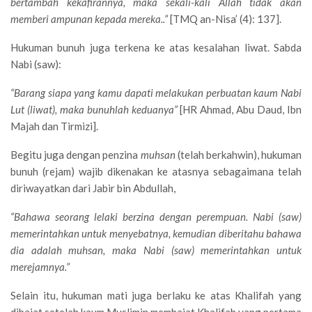
bertambah kekafirannya, maka sekali-kali Allah tidak akan
memberi ampunan kepada mereka..”
[TMQ an-Nisa’ (4): 137].
Hukuman bunuh juga terkena ke atas kesalahan liwat. Sabda
Nabi (saw):
“Barang siapa yang kamu dapati melakukan perbuatan kaum Nabi
Lut (liwat), maka bunuhlah keduanya”
[HR Ahmad, Abu Daud, Ibn
Majah dan Tirmizi].
Begitu juga dengan penzina
muhsan
(telah berkahwin), hukuman
bunuh (rejam) wajib dikenakan ke atasnya sebagaimana telah
diriwayatkan dari Jabir bin Abdullah,
“Bahawa seorang lelaki berzina dengan perempuan. Nabi (saw)
memerintahkan untuk menyebatnya, kemudian diberitahu bahawa
dia adalah muhsan, maka Nabi (saw) memerintahkan untuk
merejamnya.”
Selain itu, hukuman mati juga berlaku ke atas Khalifah yang
dibaiat setelah kaum Muslimin membaiat Khalifah yang pertama