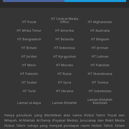
HT Central Media
HT Pusat
Office
HT Afghanistan
HT Afrika Timur
HT Amerika
HT Australia
HT Bangladesh
HT Belanda
HT Belgium
HT Britain
HT Indonesia
HT Jerman
HT Jordan
HT Kyrgyzstan
HT Lubnan
HT Mesir
HT Moroko
HT Pakistan
HT Palestin
HT Rusia
HT Skandinavia
HT Sudan
HT Syria
HT Tunisia
HT Turki
HT Ukraine
HT Uzbekistan
Laman Khilafah
Laman al-Aqsa
Laman Khilafah
Rashidah
Hanya penulisan yang diterbitkan atas nama Hizbut Tahrir Pusat dan
Wilayah, Al-Maktab Al-I'lamiy (Pejabat Media), Jurucakap dan Wakil Media
Hizbut Tahrir sahaja yang menjadi pendapat rasmi Hizbut Tahrir. Selain