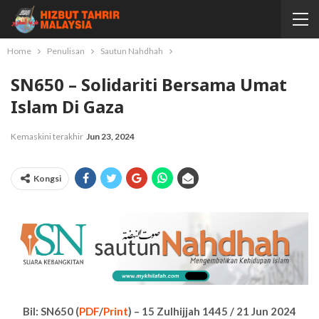
Home
Penulisan
Sautun Nahdhah
SN650 – Solidariti Bersama Umat
Islam Di Gaza
Kemaskini terakhir
Jun 23, 2024
Kongsi
Bil: SN650 (
PDF
/
Print
) – 15 Zulhijjah 1445 / 21 Jun 2024