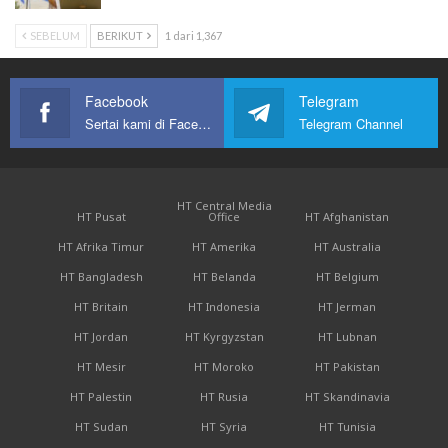
SEBELUM
BERIKUT
1 dari 1,367
Facebook
Telegram
Sertai kami di Facebook
Telegram Channel
HT Central Media
HT Pusat
Office
HT Afghanistan
HT Afrika Timur
HT Amerika
HT Australia
HT Bangladesh
HT Belanda
HT Belgium
HT Britain
HT Indonesia
HT Jerman
HT Jordan
HT Kyrgyzstan
HT Lubnan
HT Mesir
HT Moroko
HT Pakistan
HT Palestin
HT Rusia
HT Skandinavia
HT Sudan
HT Syria
HT Tunisia