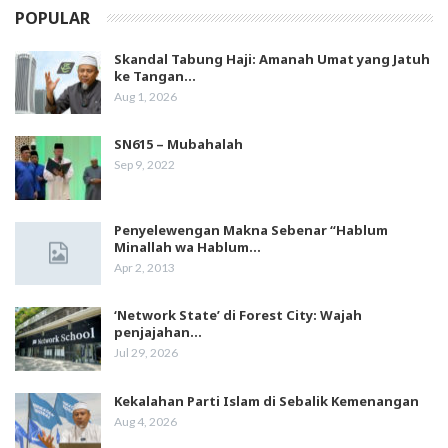
POPULAR
Skandal Tabung Haji: Amanah Umat yang Jatuh
ke Tangan…
Aug 1, 2026
SN615 – Mubahalah
Sep 9, 2022
Penyelewengan Makna Sebenar “Hablum
Minallah wa Hablum…
Apr 2, 2013
‘Network State’ di Forest City: Wajah
penjajahan…
Jul 29, 2026
Kekalahan Parti Islam di Sebalik Kemenangan
Aug 4, 2026