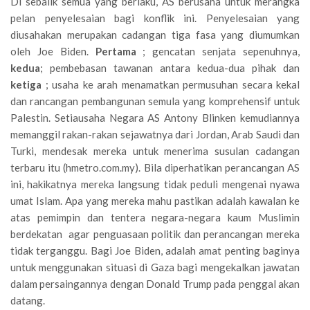
Di sebalik semua yang berlaku, AS berusaha untuk merangka
pelan penyelesaian bagi konflik ini. Penyelesaian yang
diusahakan merupakan cadangan tiga fasa yang diumumkan
oleh Joe Biden.
Pertama
; gencatan senjata sepenuhnya,
kedua
; pembebasan tawanan antara kedua-dua pihak dan
ketiga
; usaha ke arah menamatkan permusuhan secara kekal
dan rancangan pembangunan semula yang komprehensif untuk
Palestin. Setiausaha Negara AS Antony Blinken kemudiannya
memanggil rakan-rakan sejawatnya dari Jordan, Arab Saudi dan
Turki, mendesak mereka untuk menerima susulan cadangan
terbaru itu (hmetro.com.my). Bila diperhatikan perancangan AS
ini, hakikatnya mereka langsung tidak peduli mengenai nyawa
umat Islam. Apa yang mereka mahu pastikan adalah kawalan ke
atas pemimpin dan tentera negara-negara kaum Muslimin
berdekatan agar penguasaan politik dan perancangan mereka
tidak terganggu. Bagi Joe Biden, adalah amat penting baginya
untuk menggunakan situasi di Gaza bagi mengekalkan jawatan
dalam persaingannya dengan Donald Trump pada penggal akan
datang.