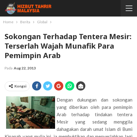
Home
Berita
Global
Sokongan Terhadap Tentera Mesir:
Terserlah Wajah Munafik Para
Pemimpin Arab
Pada
Aug 22, 2013
Kongsi
Dengan dukungan dan sokongan
yang diberikan oleh para pemimpin
Arab terhadap tindakan tentera
Mesir yang sedang menggila
dahagakan darah umat Islam di Bumi
Kinanah yang mulia ini, ia membuktikan dan menyerlahkan lagi