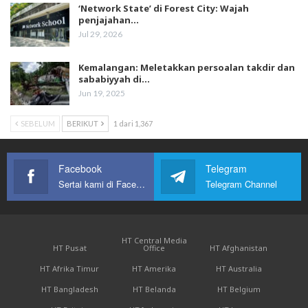
‘Network State’ di Forest City: Wajah
penjajahan…
Jul 29, 2026
Kemalangan: Meletakkan persoalan takdir dan
sababiyyah di…
Jun 19, 2025
SEBELUM
BERIKUT
1 dari 1,367
Facebook
Telegram
Sertai kami di Facebook
Telegram Channel
HT Central Media
HT Pusat
Office
HT Afghanistan
HT Afrika Timur
HT Amerika
HT Australia
HT Bangladesh
HT Belanda
HT Belgium