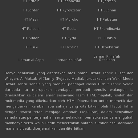
HT Britain
HT Indonesia
HT Jerman
HT Jordan
HT Kyrgyzstan
HT Lubnan
HT Mesir
HT Moroko
HT Pakistan
HT Palestin
HT Rusia
HT Skandinavia
HT Sudan
HT Syria
HT Tunisia
HT Turki
HT Ukraine
HT Uzbekistan
Laman Khilafah
Laman al-Aqsa
Laman Khilafah
Rashidah
Hanya penulisan yang diterbitkan atas nama Hizbut Tahrir Pusat dan
Wilayah, Al-Maktab Al-I'lamiy (Pejabat Media), Jurucakap dan Wakil Media
Hizbut Tahrir sahaja yang menjadi pendapat rasmi Hizbut Tahrir. Selain
daripada itu merupakan pendapat peribadi penulis walaupun ia
dimasukkan ke dalam laman sesawang rasmi HTM, majalah, risalah dan
multimedia yang dikeluarkan oleh HTM. Dibenarkan untuk memetik dan
mengeluarkan kembali apa sahaja yang diterbitkan oleh Hizbut Tahrir
dengan syarat tetap menjaga amanah (kejujuran) dalam penyalinan
semula atau penterjemahan serta melakukan pemetikan tanpa mengubah
maknanya serta wajib untuk menyertakan pautan sumber asal daripada
mana ia dipetik, diterjemahkan dan diterbitkan.