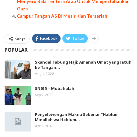
Menyeru Bala Tentera Arab Untuk Mempertahankan
Gaza
Campur Tangan AS Di Mesir Kian Terserlah
Facebook
Twitter
Kongsi
POPULAR
Skandal Tabung Haji: Amanah Umat yang Jatuh
ke Tangan…
Aug 1, 2026
SN615 – Mubahalah
Sep 9, 2022
Penyelewengan Makna Sebenar “Hablum
Minallah wa Hablum…
Apr 2, 2013