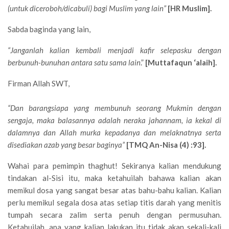
(untuk diceroboh/dicabuli) bagi Muslim yang lain”
[HR Muslim].
Sabda baginda yang lain,
“Janganlah kalian kembali menjadi kafir selepasku dengan
berbunuh-bunuhan antara satu sama lain
.”
[Muttafaqun ‘alaih].
Firman Allah SWT,
“Dan barangsiapa yang membunuh seorang Mukmin dengan
sengaja, maka balasannya adalah neraka jahannam, ia kekal di
dalamnya dan Allah murka kepadanya dan melaknatnya serta
disediakan azab yang besar baginya”
[TMQ An-Nisa (4) :93].
Wahai para pemimpin thaghut! Sekiranya kalian mendukung
tindakan al-Sisi itu, maka ketahuilah bahawa kalian akan
memikul dosa yang sangat besar atas bahu-bahu kalian. Kalian
perlu memikul segala dosa atas setiap titis darah yang menitis
tumpah secara zalim serta penuh dengan permusuhan.
Ketahuilah, apa yang kalian lakukan itu tidak akan sekali-kali