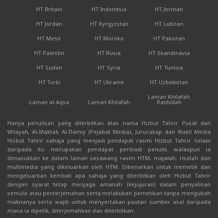
HT Britain
HT Indonesia
HT Jerman
HT Jordan
HT Kyrgyzstan
HT Lubnan
HT Mesir
HT Moroko
HT Pakistan
HT Palestin
HT Rusia
HT Skandinavia
HT Sudan
HT Syria
HT Tunisia
HT Turki
HT Ukraine
HT Uzbekistan
Laman Khilafah
Laman al-Aqsa
Laman Khilafah
Rashidah
Hanya penulisan yang diterbitkan atas nama Hizbut Tahrir Pusat dan
Wilayah, Al-Maktab Al-I'lamiy (Pejabat Media), Jurucakap dan Wakil Media
Hizbut Tahrir sahaja yang menjadi pendapat rasmi Hizbut Tahrir. Selain
daripada itu merupakan pendapat peribadi penulis walaupun ia
dimasukkan ke dalam laman sesawang rasmi HTM, majalah, risalah dan
multimedia yang dikeluarkan oleh HTM. Dibenarkan untuk memetik dan
mengeluarkan kembali apa sahaja yang diterbitkan oleh Hizbut Tahrir
dengan syarat tetap menjaga amanah (kejujuran) dalam penyalinan
semula atau penterjemahan serta melakukan pemetikan tanpa mengubah
maknanya serta wajib untuk menyertakan pautan sumber asal daripada
mana ia dipetik, diterjemahkan dan diterbitkan.