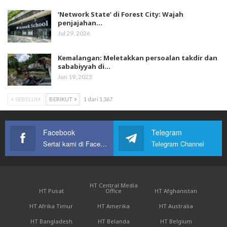
‘Network State’ di Forest City: Wajah
penjajahan…
Jul 29, 2026
Kemalangan: Meletakkan persoalan takdir dan
sababiyyah di…
Jun 19, 2025
SEBELUM
BERIKUT
1 dari 1,367
Facebook
Telegram
Sertai kami di Facebook
Telegram Channel
HT Central Media
HT Pusat
Office
HT Afghanistan
HT Afrika Timur
HT Amerika
HT Australia
HT Bangladesh
HT Belanda
HT Belgium