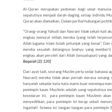
Al-Quran merupakan pedoman bagi umat manusia 
sepatutnya menjadi darah-daging setiap individu Mus
Quran akan diamalkan. Dalam perihal hubungan politik,
“Orang-orang Yahudi dan Nasrani tidak sekali-kali 
engkau menurut millah mereka (yang telah terpeson
Allah (ugama Islam itulah petunjuk yang benar”. Da
mereka sesudah datangnya (wahyu yang memberi) 
engkau akan peroleh dari Allah (sesuatupun) yang 
Baqarah (2): 120]
Dari ayat tadi, seorang Muslim perlu sedar bahawa ap
Nasrani) mereka tidak akan pernah merasa senang 
hanyalah sekadar kata-kata manis buat menempa manfa
pemimpin kaum Muslimin adalah yang sepatutnya men
kesedaran ini, para pemimpin kaum Muslimin akan 
menyedihkan, para pemimpin ini kerap sekali meno
Ingatlah! Selama ini tangan-tangan para pemimpin 