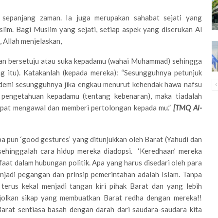
sepanjang zaman. Ia juga merupakan sahabat sejati yang
lim. Bagi Muslim yang sejati, setiap aspek yang diserukan Al
 Allah menjelaskan,
akan bersetuju atau suka kepadamu (wahai Muhammad) sehingga
g itu). Katakanlah (kepada mereka): “Sesungguhnya petunjuk
n demi sesungguhnya jika engkau menurut kehendak hawa nafsu
pengetahuan kepadamu (tentang kebenaran), maka tiadalah
dapat mengawal dan memberi pertolongan kepada mu.”
[TMQ Al-
a pun ‘good gestures’ yang ditunjukkan oleh Barat (Yahudi dan
sehinggalah cara hidup mereka diadopsi. ‘Keredhaan’ mereka
at dalam hubungan politik. Apa yang harus disedari oleh para
jadi pegangan dan prinsip pemerintahan adalah Islam. Tanpa
terus kekal menjadi tangan kiri pihak Barat dan yang lebih
njolkan sikap yang membuatkan Barat redha dengan mereka!!
Barat sentiasa basah dengan darah dari saudara-saudara kita