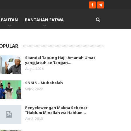
PAUTAN
BANTAHAN FATWA
OPULAR
Skandal Tabung Haji: Amanah Umat
yang Jatuh ke Tangan…
Aug 1, 2026
SN615 – Mubahalah
Sep 9, 2022
Penyelewengan Makna Sebenar
“Hablum Minallah wa Hablum…
Apr 2, 2013