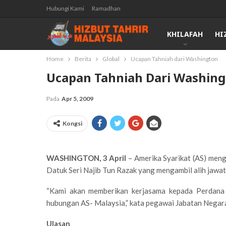
Hubungi Kami
Ramadhan
KHILAFAH
HI
Home
Berita
Global
Ucapan Tahniah dari Washington
Ucapan Tahniah Dari Washin
Pada
Apr 5, 2009
Kongsi
WASHINGTON, 3 April
– Amerika Syarikat (AS) men
Datuk Seri Najib Tun Razak yang mengambil alih jawat
“Kami akan memberikan kerjasama kepada Perdana 
hubungan AS- Malaysia,” kata pegawai Jabatan Negara 
Ulasan