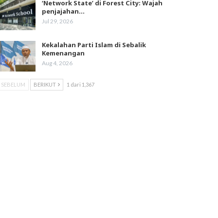
‘Network State’ di Forest City: Wajah
penjajahan…
Jul 29, 2026
Kekalahan Parti Islam di Sebalik
Kemenangan
Aug 4, 2026
SEBELUM
BERIKUT
1 dari 1,367