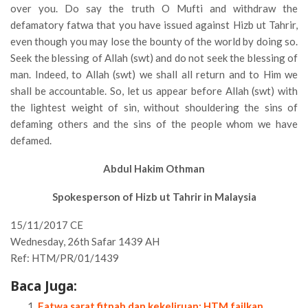
over you. Do say the truth O Mufti and withdraw the
defamatory fatwa that you have issued against Hizb ut Tahrir,
even though you may lose the bounty of the world by doing so.
Seek the blessing of Allah (swt) and do not seek the blessing of
man. Indeed, to Allah (swt) we shall all return and to Him we
shall be accountable. So, let us appear before Allah (swt) with
the lightest weight of sin, without shouldering the sins of
defaming others and the sins of the people whom we have
defamed.
Abdul Hakim Othman
Spokesperson of Hizb ut Tahrir in Malaysia
15/11/2017 CE
Wednesday, 26th Safar 1439 AH
Ref: HTM/PR/01/1439
Baca Juga:
Fatwa sarat fitnah dan kekeliruan: HTM failkan