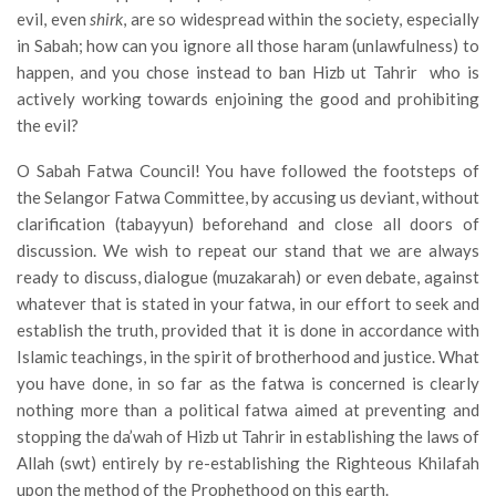
evil, even
shirk
, are so widespread within the society, especially
in Sabah; how can you ignore all those haram (unlawfulness) to
happen, and you chose instead to ban Hizb ut Tahrir who is
actively working towards enjoining the good and prohibiting
the evil?
O Sabah Fatwa Council! You have followed the footsteps of
the Selangor Fatwa Committee, by accusing us deviant, without
clarification (tabayyun) beforehand and close all doors of
discussion. We wish to repeat our stand that we are always
ready to discuss, dialogue (muzakarah) or even debate, against
whatever that is stated in your fatwa, in our effort to seek and
establish the truth, provided that it is done in accordance with
Islamic teachings, in the spirit of brotherhood and justice. What
you have done, in so far as the fatwa is concerned is clearly
nothing more than a political fatwa aimed at preventing and
stopping the da’wah of Hizb ut Tahrir in establishing the laws of
Allah (swt) entirely by re-establishing the Righteous Khilafah
upon the method of the Prophethood on this earth.