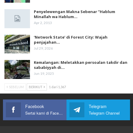
Penyelewengan Makna Sebenar “Hablum
Minallah wa Hablum…
Apr 2, 2013
‘Network State’ di Forest City: Wajah
penjajahan…
Jul 29, 2026
Kemalangan: Meletakkan persoalan takdir dan
sababiyyah di…
Jun 19, 2025
SEBELUM
BERIKUT
1 dari 1,367
Facebook
Telegram
Sertai kami di Facebook
Telegram Channel