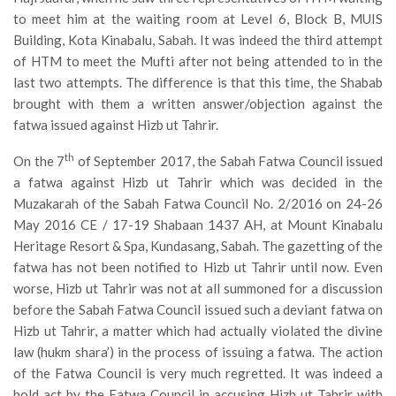
to meet him at the waiting room at Level 6, Block B, MUIS
Building, Kota Kinabalu, Sabah. It was indeed the third attempt
of HTM to meet the Mufti after not being attended to in the
last two attempts. The difference is that this time, the Shabab
brought with them a written answer/objection against the
fatwa issued against Hizb ut Tahrir.
th
On the 7
of September 2017, the Sabah Fatwa Council issued
a fatwa against Hizb ut Tahrir which was decided in the
Muzakarah of the Sabah Fatwa Council No. 2/2016 on 24-26
May 2016 CE / 17-19 Shabaan 1437 AH, at Mount Kinabalu
Heritage Resort & Spa, Kundasang, Sabah. The gazetting of the
fatwa has not been notified to Hizb ut Tahrir until now. Even
worse, Hizb ut Tahrir was not at all summoned for a discussion
before the Sabah Fatwa Council issued such a deviant fatwa on
Hizb ut Tahrir, a matter which had actually violated the divine
law (hukm shara’) in the process of issuing a fatwa. The action
of the Fatwa Council is very much regretted. It was indeed a
bold act by the Fatwa Council in accusing Hizb ut Tahrir with