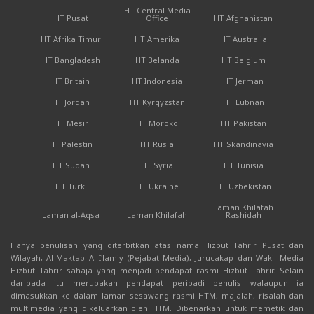
HT Central Media
HT Pusat
Office
HT Afghanistan
HT Afrika Timur
HT Amerika
HT Australia
HT Bangladesh
HT Belanda
HT Belgium
HT Britain
HT Indonesia
HT Jerman
HT Jordan
HT Kyrgyzstan
HT Lubnan
HT Mesir
HT Moroko
HT Pakistan
HT Palestin
HT Rusia
HT Skandinavia
HT Sudan
HT Syria
HT Tunisia
HT Turki
HT Ukraine
HT Uzbekistan
Laman Khilafah
Laman al-Aqsa
Laman Khilafah
Rashidah
Hanya penulisan yang diterbitkan atas nama Hizbut Tahrir Pusat dan
Wilayah, Al-Maktab Al-I'lamiy (Pejabat Media), Jurucakap dan Wakil Media
Hizbut Tahrir sahaja yang menjadi pendapat rasmi Hizbut Tahrir. Selain
daripada itu merupakan pendapat peribadi penulis walaupun ia
dimasukkan ke dalam laman sesawang rasmi HTM, majalah, risalah dan
multimedia yang dikeluarkan oleh HTM. Dibenarkan untuk memetik dan