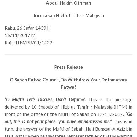
Abdul Hakim Othman
Jurucakap Hizbut Tahrir Malaysia
Rabu, 26 Safar 1439 H
15/11/2017 M
Ruj: HTM/PR/01/1439
Press Release
O Sabah Fatwa Council, Do Withdraw Your Defamatory
Fatwa!
“O Mufti! Let’s Discuss, Don’t Defame”.
This is the message
delivered by 10 Shabab of Hizb ut Tahrir / Malaysia (HTM) in
front of the office of the Mufti of Sabah on 13/11/2017.
“Go
out, this is not your place…you have embarrassed me.”
This is in
turn, the answer of the Mufti of Sabah, Haji Bungsu @ Aziz bin
Haji Jaafar, when he saw three representatives of HTM waiting