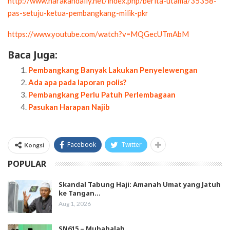
http://www.harakahdaily.net/index.php/berita-utama/35358-
pas-setuju-ketua-pembangkang-milik-pkr
https://www.youtube.com/watch?v=MQGecUTmAbM
Baca Juga:
Pembangkang Banyak Lakukan Penyelewengan
Ada apa pada laporan polis?
Pembangkang Perlu Patuh Perlembagaan
Pasukan Harapan Najib
Facebook
Twitter
Kongsi
POPULAR
Skandal Tabung Haji: Amanah Umat yang Jatuh
ke Tangan…
Aug 1, 2026
SN615 – Mubahalah