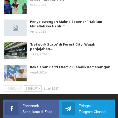
Sep 9, 2022
Penyelewengan Makna Sebenar “Hablum
Minallah wa Hablum…
Apr 2, 2013
‘Network State’ di Forest City: Wajah
penjajahan…
Jul 29, 2026
Kekalahan Parti Islam di Sebalik Kemenangan
Aug 4, 2026
SEBELUM
BERIKUT
1 dari 1,367
Facebook
Telegram
Sertai kami di Facebook
Telegram Channel