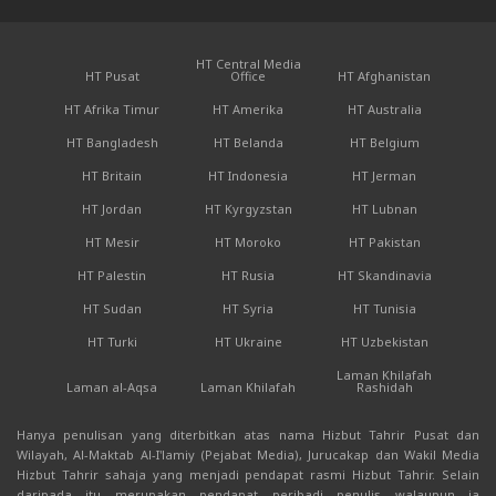
HT Central Media
HT Pusat
Office
HT Afghanistan
HT Afrika Timur
HT Amerika
HT Australia
HT Bangladesh
HT Belanda
HT Belgium
HT Britain
HT Indonesia
HT Jerman
HT Jordan
HT Kyrgyzstan
HT Lubnan
HT Mesir
HT Moroko
HT Pakistan
HT Palestin
HT Rusia
HT Skandinavia
HT Sudan
HT Syria
HT Tunisia
HT Turki
HT Ukraine
HT Uzbekistan
Laman Khilafah
Laman al-Aqsa
Laman Khilafah
Rashidah
Hanya penulisan yang diterbitkan atas nama Hizbut Tahrir Pusat dan
Wilayah, Al-Maktab Al-I'lamiy (Pejabat Media), Jurucakap dan Wakil Media
Hizbut Tahrir sahaja yang menjadi pendapat rasmi Hizbut Tahrir. Selain
daripada itu merupakan pendapat peribadi penulis walaupun ia