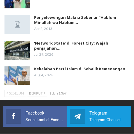
Penyelewengan Makna Sebenar “Hablum
Minallah wa Hablum…
Apr 2, 2013
‘Network State’ di Forest City: Wajah
penjajahan…
Jul 29, 2026
Kekalahan Parti Islam di Sebalik Kemenangan
Aug 4, 2026
SEBELUM
BERIKUT
1 dari 1,367
Facebook
Telegram
Sertai kami di Facebook
Telegram Channel