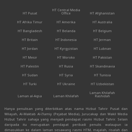
HT Central Media
HT Pusat
Office
HT Afghanistan
HT Afrika Timur
HT Amerika
HT Australia
HT Bangladesh
HT Belanda
HT Belgium
HT Britain
HT Indonesia
HT Jerman
HT Jordan
HT Kyrgyzstan
HT Lubnan
HT Mesir
HT Moroko
HT Pakistan
HT Palestin
HT Rusia
HT Skandinavia
HT Sudan
HT Syria
HT Tunisia
HT Turki
HT Ukraine
HT Uzbekistan
Laman Khilafah
Laman al-Aqsa
Laman Khilafah
Rashidah
Hanya penulisan yang diterbitkan atas nama Hizbut Tahrir Pusat dan
Wilayah, Al-Maktab Al-I'lamiy (Pejabat Media), Jurucakap dan Wakil Media
Hizbut Tahrir sahaja yang menjadi pendapat rasmi Hizbut Tahrir. Selain
daripada itu merupakan pendapat peribadi penulis walaupun ia
dimasukkan ke dalam laman sesawang rasmi HTM, majalah, risalah dan