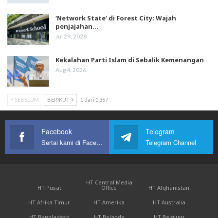
‘Network State’ di Forest City: Wajah
penjajahan…
Jul 29, 2026
Kekalahan Parti Islam di Sebalik Kemenangan
Aug 4, 2026
SEBELUM
BERIKUT
1 dari 1,367
Facebook
Telegram
Sertai kami di Facebook
Telegram Channel
HT Central Media
HT Pusat
Office
HT Afghanistan
HT Afrika Timur
HT Amerika
HT Australia
HT Bangladesh
HT Belanda
HT Belgium