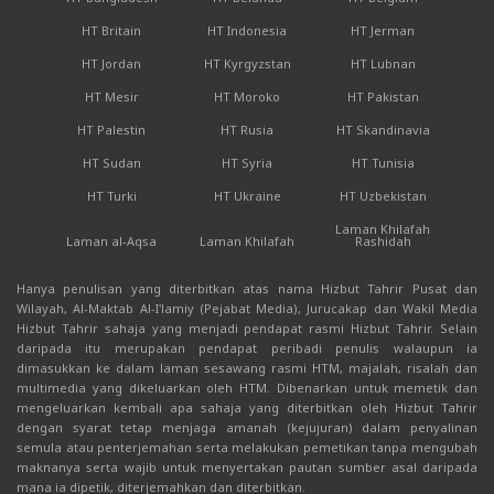
HT Britain
HT Indonesia
HT Jerman
HT Jordan
HT Kyrgyzstan
HT Lubnan
HT Mesir
HT Moroko
HT Pakistan
HT Palestin
HT Rusia
HT Skandinavia
HT Sudan
HT Syria
HT Tunisia
HT Turki
HT Ukraine
HT Uzbekistan
Laman Khilafah
Laman al-Aqsa
Laman Khilafah
Rashidah
Hanya penulisan yang diterbitkan atas nama Hizbut Tahrir Pusat dan
Wilayah, Al-Maktab Al-I'lamiy (Pejabat Media), Jurucakap dan Wakil Media
Hizbut Tahrir sahaja yang menjadi pendapat rasmi Hizbut Tahrir. Selain
daripada itu merupakan pendapat peribadi penulis walaupun ia
dimasukkan ke dalam laman sesawang rasmi HTM, majalah, risalah dan
multimedia yang dikeluarkan oleh HTM. Dibenarkan untuk memetik dan
mengeluarkan kembali apa sahaja yang diterbitkan oleh Hizbut Tahrir
dengan syarat tetap menjaga amanah (kejujuran) dalam penyalinan
semula atau penterjemahan serta melakukan pemetikan tanpa mengubah
maknanya serta wajib untuk menyertakan pautan sumber asal daripada
mana ia dipetik, diterjemahkan dan diterbitkan.