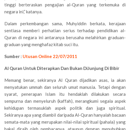
tinggi berteraskan pengajian al-Quran yang terkemuka di
negara ini,” katanya.
Dalam perkembangan sama, Muhyiddin berkata, kerajaan
sentiasa memberi perhatian serius terhadap pendidikan al-
Quran di negara ini antaranya berusaha melahirkan graduan-
graduan yang menghafaz kitab suci itu.
Sumber :
Utusan Online 22/07/2011
Al Quran Untuk Diterapkan Dan Bukan DiJunjung Di Bibir
Memang benar, sekiranya Al Quran dijadikan asas, ia akan
menyatukan ummah dan seluruh umat manusia. Tetapi dengan
syarat, penerapan Islam itu hendaklah dilakukan secara
sempurna dan menyeluruh (kaffah), merangkumi segala aspek
kehidupan termasuklah aspek politik dan juga spiritual.
Sekiranya apa yang diambil daripada Al-Quran hanyalah bacaan
semata-mata yang merupakan nilai-nilai spiritual (pahala) yang
bakal diraih oleh pembacanya, ataupun dengan menubuhkan