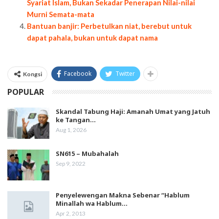
Syariat Islam, Bukan Sekadar Penerapan Nilai-nilai
Murni Semata-mata
Bantuan banjir: Perbetulkan niat, berebut untuk
dapat pahala, bukan untuk dapat nama
Facebook
Twitter
Kongsi
POPULAR
Skandal Tabung Haji: Amanah Umat yang Jatuh
ke Tangan…
Aug 1, 2026
SN615 – Mubahalah
Sep 9, 2022
Penyelewengan Makna Sebenar “Hablum
Minallah wa Hablum…
Apr 2, 2013