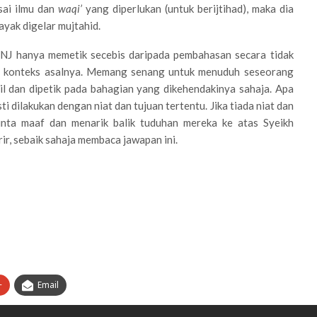
sai ilmu dan
waqi’
yang diperlukan (untuk berijtihad), maka dia
layak digelar mujtahid.
FNJ hanya memetik secebis daripada pembahasan secara tidak
i konteks asalnya. Memang senang untuk menuduh seseorang
il dan dipetik pada bahagian yang dikehendakinya sahaja. Apa
ti dilakukan dengan niat dan tujuan tertentu. Jika tiada niat dan
inta maaf dan menarik balik tuduhan mereka ke atas Syeikh
rir, sebaik sahaja membaca jawapan ini.
+
Email