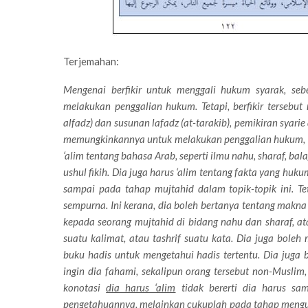
Terjemahan:
Mengenai berfikir untuk menggali hukum syarak, s
melakukan penggalian hukum. Tetapi, berfikir tersebut 
alfadz) dan susunan lafadz (at-tarakib), pemikiran sya
memungkinkannya untuk melakukan penggalian hukum, bu
‘alim tentang bahasa Arab, seperti ilmu nahu, sharaf, bal
ushul fikih. Dia juga harus ‘alim tentang fakta yang huk
sampai pada tahap mujtahid dalam topik-topik ini. 
sempurna. Ini kerana, dia boleh bertanya tentang makn
kepada seorang mujtahid di bidang nahu dan sharaf, a
suatu kalimat, atau tashrif suatu kata. Dia juga bole
buku hadis untuk mengetahui hadis tertentu. Dia juga 
ingin dia fahami, sekalipun orang tersebut non-Muslim
konotasi
dia harus ‘alim
tidak bererti dia harus sa
pengetahuannya, melainkan cukuplah pada tahap meng