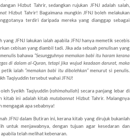
ngan Hizbut Tahrir, sedangkan rujukan JFNJ adalah salah,
nat
Hizbut Tahrir! Bagaimana mungkin JFNJ boleh melakukan
a anggotanya terdiri daripada mereka yang dianggap sebagai
rah yang JFNJ lakukan ialah apabila JFNJ hanya memetik secebis
kan cebisan yang diambil tadi. Jika ada sebuah penulisan yang
s menulis bahawa
“Sesungguhnya memakan babi itu haram kerana
gas di dalam al-Quran, tetapi jika wujud keadaan darurat, maka
 petik ialah
“memakan babi itu dibolehkan”
menurut si penulis.
ikh Taqiyuddin tersebut wahai JFNJ!
oleh Syeikh Taqiyuddin (
rahimahullah
) secara panjang lebar di
n kitab ini adalah kitab
mutabannat
Hizbut Tahrir. Malangnya
oleh mengagak apa sebabnya!
ah JFNJ dalam Butiran ini, kerana kitab yang dirujuk bukanlah
lih untuk menjawabnya, dengan tujuan agar kesedaran dan
apabila telah melihat kebenaran.