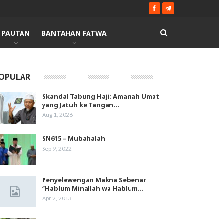
PAUTAN
BANTAHAN FATWA
OPULAR
Skandal Tabung Haji: Amanah Umat
yang Jatuh ke Tangan…
Aug 1, 2026
SN615 – Mubahalah
Sep 9, 2022
Penyelewengan Makna Sebenar
“Hablum Minallah wa Hablum…
Apr 2, 2013