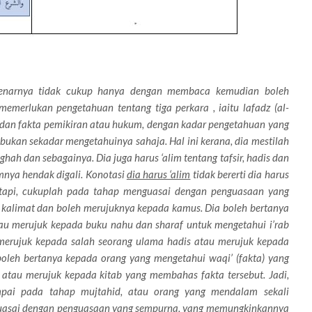
ebenarnya tidak cukup hanya dengan membaca kemudian boleh
memerlukan pengetahuan tentang tiga perkara , iaitu lafadz (al-
rie dan fakta pemikiran atau hukum, dengan kadar pengetahuan yang
kan sekadar mengetahuinya sahaja. Hal ini kerana, dia mestilah
aghah dan sebagainya. Dia juga harus ‘alim tentang tafsir, hadis dan
umnya hendak digali. Konotasi
dia harus ‘alim
tidak bererti dia harus
Tetapi, cukuplah pada tahap menguasai dengan penguasaan yang
a kalimat dan boleh merujuknya kepada kamus. Dia boleh bertanya
tau merujuk kepada buku nahu dan sharaf untuk mengetahui i’rab
h merujuk kepada salah seorang ulama hadis atau merujuk kepada
boleh bertanya kepada orang yang mengetahui waqi’ (fakta) yang
, atau merujuk kepada kitab yang membahas fakta tersebut. Jadi,
mpai pada tahap mujtahid, atau orang yang mendalam sekali
uasai dengan penguasaan yang sempurna, yang memungkinkannya