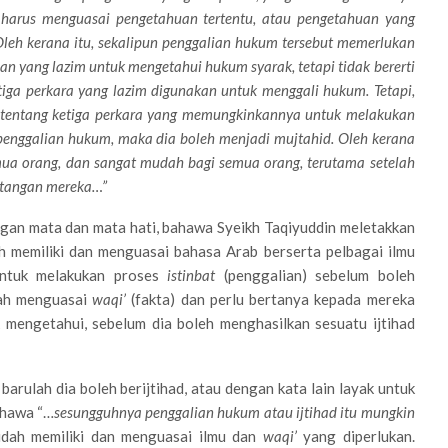
 harus menguasai pengetahuan tertentu, atau pengetahuan yang
leh kerana itu, sekalipun penggalian hukum tersebut memerlukan
n yang lazim untuk mengetahui hukum syarak, tetapi tidak bererti
iga perkara yang lazim digunakan untuk menggali hukum. Tetapi,
tentang ketiga perkara yang memungkinkannya untuk melakukan
enggalian hukum, maka dia boleh menjadi mujtahid. Oleh kerana
emua orang, dan sangat mudah bagi semua orang, terutama setelah
i tangan mereka…”
gan mata dan mata hati, bahawa Syeikh Taqiyuddin meletakkan
ah memiliki dan menguasai bahasa Arab berserta pelbagai ilmu
untuk melakukan proses
istinbat
(penggalian) sebelum boleh
klah menguasai
waqi’
(fakta) dan perlu bertanya kepada mereka
k mengetahui, sebelum dia boleh menghasilkan sesuatu ijtihad
arulah dia boleh berijtihad, atau dengan kata lain layak untuk
ahawa “…
sesungguhnya penggalian hukum atau ijtihad itu mungkin
udah memiliki dan menguasai ilmu dan
waqi’
yang diperlukan.