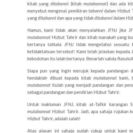
kitab yang di
tabanni
(kitab
mutabannat
) dan ada k
menyebut mengenai pemikiran
tabanni
dalam Hizbut T
yang di
tabanni
dan apa yang tidak di
tabanni
dalam Hizb
Namun, kami tidak akan menyalahkan JFNJ jika J
mutabannat
Hizbut Tahrir dan kitab manakah yang b
bertanya tatkala JFNJ tidak mengetahui sesuatu t
ketidaktahuan tersebut! Kami telah jelaskan kepada 
kebodohan itu ialah bertanya. Benarlah sabda Rasulull
Siapa pun yang ingin merujuk kepada pandangan da
hendaklah dibuat kepada kitab
mutabannat
kami, b
mutabannat
itulah yang menjadi pandangan dan pendi
sebagai pandangan dan pendirian Hizbut Tahrir.
Untuk makluman JFNJ, kitab at-Tafkir karangan S
mutabannat
Hizbut Tahrir. Jadi, apa sahaja rujukan
Hizbut Tahrir, adalah salah!
Atas alasan ini sahaja sudah cukup untuk kami me