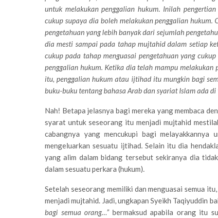
untuk melakukan penggalian hukum. Inilah pengertian
cukup supaya dia boleh melakukan penggalian hukum. O
pengetahuan yang lebih banyak dari sejumlah pengetahua
dia mesti sampai pada tahap mujtahid dalam setiap ket
cukup pada tahap menguasai pengetahuan yang cukup 
penggalian hukum. Ketika dia telah mampu melakukan p
itu, penggalian hukum atau ijtihad itu mungkin bagi s
buku-buku tentang bahasa Arab dan syariat Islam ada d
Nah! Betapa jelasnya bagi mereka yang membaca den
syarat untuk seseorang itu menjadi mujtahid mestil
cabangnya yang mencukupi bagi melayakkannya 
mengeluarkan sesuatu ijtihad. Selain itu dia henda
yang alim dalam bidang tersebut sekiranya dia tida
dalam sesuatu perkara (hukum).
Setelah seseorang memiliki dan menguasai semua itu, b
menjadi mujtahid. Jadi, ungkapan Syeikh Taqiyuddin b
bagi semua orang…”
bermaksud apabila orang itu s