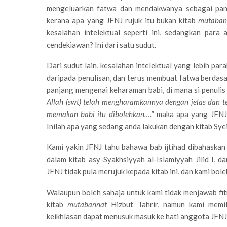
mengeluarkan fatwa dan mendakwanya sebagai panda
kerana apa yang JFNJ rujuk itu bukan kitab
mutaban
kesalahan intelektual seperti ini, sedangkan par
cendekiawan? Ini dari satu sudut.
Dari sudut lain, kesalahan intelektual yang lebih pa
daripada penulisan, dan terus membuat fatwa berdasar
panjang mengenai keharaman babi, di mana si penuli
Allah (swt) telah mengharamkannya dengan jelas dan te
memakan babi itu dibolehkan….
” maka apa yang JFNJ
Inilah apa yang sedang anda lakukan dengan kitab Sye
Kami yakin JFNJ tahu bahawa bab ijtihad dibahaskan 
dalam kitab asy-Syakhsiyyah al-Islamiyyah Jilid I, da
JFNJ tidak pula merujuk kepada kitab ini, dan kami b
Walaupun boleh sahaja untuk kami tidak menjawab fitn
kitab
mutabannat
Hizbut Tahrir, namun kami memi
keikhlasan dapat menusuk masuk ke hati anggota JFNJ 