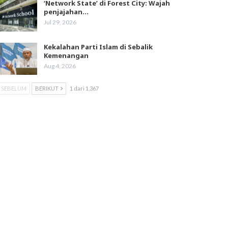
‘Network State’ di Forest City: Wajah
penjajahan…
Jul 29, 2026
Kekalahan Parti Islam di Sebalik
Kemenangan
Aug 4, 2026
SEBELUM
BERIKUT
1 dari 1,367