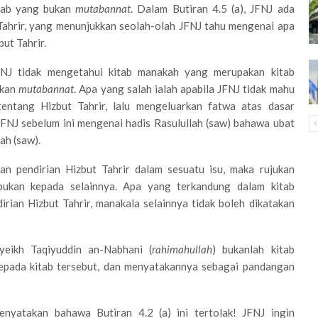
itab yang bukan
mutabannat
. Dalam Butiran 4.5 (a), JFNJ ada
ahrir, yang menunjukkan seolah-olah JFNJ tahu mengenai apa
ut Tahrir.
FNJ tidak mengetahui kitab manakah yang merupakan kitab
ukan
mutabannat
. Apa yang salah ialah apabila JFNJ tidak mahu
entang Hizbut Tahrir, lalu mengeluarkan fatwa atas dasar
JFNJ sebelum ini mengenai hadis Rasulullah (saw) bahawa ubat
ah (saw).
n pendirian Hizbut Tahrir dalam sesuatu isu, maka rujukan
ukan kepada selainnya. Apa yang terkandung dalam kitab
rian Hizbut Tahrir, manakala selainnya tidak boleh dikatakan
yeikh Taqiyuddin an-Nabhani (
rahimahullah
) bukanlah kitab
 kepada kitab tersebut, dan menyatakannya sebagai pandangan
nyatakan bahawa Butiran 4.2 (a) ini tertolak! JFNJ ingin