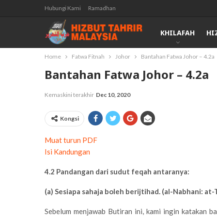
Hubungi Kami
Ramadhan
KHILAFAH
HI
Home
Fatwa Fitnah
Johor
Bantahan Fatwa Johor – 4.2a
Bantahan Fatwa Johor – 4.2a
Kemaskini terakhir
Dec 10, 2020
Kongsi
Muat turun PDF
Isi Kandungan
4.2 Pandangan dari sudut feqah antaranya:
(a) Sesiapa sahaja boleh berijtihad. (al-Nabhani: at
Sebelum menjawab Butiran ini, kami ingin katakan 