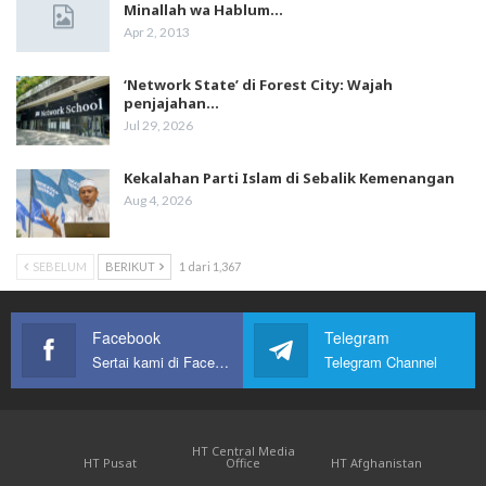
Minallah wa Hablum…
Apr 2, 2013
‘Network State’ di Forest City: Wajah
penjajahan…
Jul 29, 2026
Kekalahan Parti Islam di Sebalik Kemenangan
Aug 4, 2026
SEBELUM
BERIKUT
1 dari 1,367
Facebook
Telegram
Sertai kami di Facebook
Telegram Channel
HT Central Media
HT Pusat
Office
HT Afghanistan