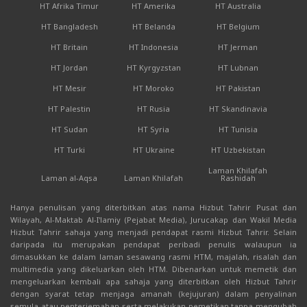
HT Afrika Timur
HT Amerika
HT Australia
HT Bangladesh
HT Belanda
HT Belgium
HT Britain
HT Indonesia
HT Jerman
HT Jordan
HT Kyrgyzstan
HT Lubnan
HT Mesir
HT Moroko
HT Pakistan
HT Palestin
HT Rusia
HT Skandinavia
HT Sudan
HT Syria
HT Tunisia
HT Turki
HT Ukraine
HT Uzbekistan
Laman Khilafah
Laman al-Aqsa
Laman Khilafah
Rashidah
Hanya penulisan yang diterbitkan atas nama Hizbut Tahrir Pusat dan
Wilayah, Al-Maktab Al-I'lamiy (Pejabat Media), Jurucakap dan Wakil Media
Hizbut Tahrir sahaja yang menjadi pendapat rasmi Hizbut Tahrir. Selain
daripada itu merupakan pendapat peribadi penulis walaupun ia
dimasukkan ke dalam laman sesawang rasmi HTM, majalah, risalah dan
multimedia yang dikeluarkan oleh HTM. Dibenarkan untuk memetik dan
mengeluarkan kembali apa sahaja yang diterbitkan oleh Hizbut Tahrir
dengan syarat tetap menjaga amanah (kejujuran) dalam penyalinan
semula atau penterjemahan serta melakukan pemetikan tanpa mengubah