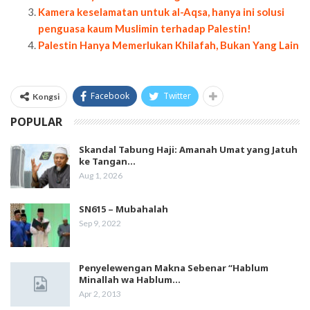
Kamera keselamatan untuk al-Aqsa, hanya ini solusi
penguasa kaum Muslimin terhadap Palestin!
Palestin Hanya Memerlukan Khilafah, Bukan Yang Lain
Facebook
Twitter
Kongsi
POPULAR
Skandal Tabung Haji: Amanah Umat yang Jatuh
ke Tangan…
Aug 1, 2026
SN615 – Mubahalah
Sep 9, 2022
Penyelewengan Makna Sebenar “Hablum
Minallah wa Hablum…
Apr 2, 2013