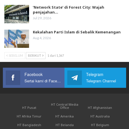
‘Network State’ di Forest City: Wajah
penjajahan…
Jul 29, 2026
Kekalahan Parti Islam di Sebalik Kemenangan
Aug 4, 2026
SEBELUM
BERIKUT
1 dari 1,367
Facebook
Telegram
Sertai kami di Facebook
Telegram Channel
HT Central Media
HT Pusat
Office
HT Afghanistan
HT Afrika Timur
HT Amerika
HT Australia
HT Bangladesh
HT Belanda
HT Belgium