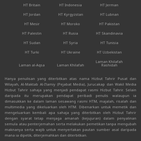
HT Britain
HT Indonesia
HT Jerman
HT Jordan
HT Kyrgyzstan
HT Lubnan
HT Mesir
HT Moroko
HT Pakistan
HT Palestin
HT Rusia
HT Skandinavia
HT Sudan
HT Syria
HT Tunisia
HT Turki
HT Ukraine
HT Uzbekistan
Laman Khilafah
Laman al-Aqsa
Laman Khilafah
Rashidah
Hanya penulisan yang diterbitkan atas nama Hizbut Tahrir Pusat dan
Wilayah, Al-Maktab Al-I'lamiy (Pejabat Media), Jurucakap dan Wakil Media
Hizbut Tahrir sahaja yang menjadi pendapat rasmi Hizbut Tahrir. Selain
daripada itu merupakan pendapat peribadi penulis walaupun ia
dimasukkan ke dalam laman sesawang rasmi HTM, majalah, risalah dan
multimedia yang dikeluarkan oleh HTM. Dibenarkan untuk memetik dan
mengeluarkan kembali apa sahaja yang diterbitkan oleh Hizbut Tahrir
dengan syarat tetap menjaga amanah (kejujuran) dalam penyalinan
semula atau penterjemahan serta melakukan pemetikan tanpa mengubah
maknanya serta wajib untuk menyertakan pautan sumber asal daripada
mana ia dipetik, diterjemahkan dan diterbitkan.