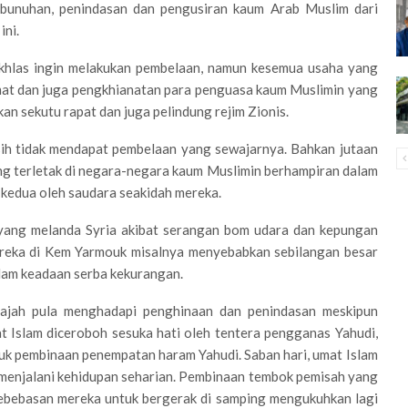
embunuhan, penindasan dan pengusiran kaum Arab Muslim dari
ini.
ikhlas ingin melakukan pembelaan, namun kesemua usaha yang
mat dan juga pengkhianatan para penguasa kaum Muslimin yang
n sekutu rapat dan juga pelindung rejim Zionis.
masih tidak mendapat pembelaan yang sewajarnya. Bahkan jutaan
ng terletak di negara-negara kaum Muslimin berhampiran dalam
s kedua oleh saudara seakidah mereka.
 yang melanda Syria akibat serangan bom udara dan kepungan
ereka di Kem Yarmouk misalnya menyebabkan sebilangan besar
alam keadaan serba kekurangan.
jajah pula menghadapi penghinaan dan penindasan meskipun
t Islam diceroboh sesuka hati oleh tentera pengganas Yahudi,
k pembinaan penempatan haram Yahudi. Saban hari, umat Islam
i menjalani kehidupan seharian. Pembinaan tembok pemisah yang
kebebasan mereka untuk bergerak di samping mengukuhkan lagi