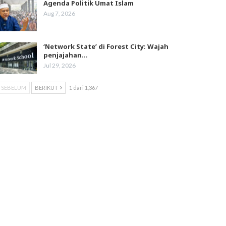
Agenda Politik Umat Islam
Aug 7, 2026
‘Network State’ di Forest City: Wajah
penjajahan…
Jul 29, 2026
SEBELUM
BERIKUT
1 dari 1,367