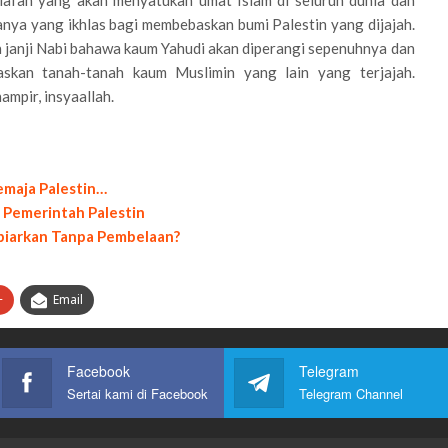
afah yang akan menyatukan umat Islam di seluruh dunia dan
nya yang ikhlas bagi membebaskan bumi Palestin yang dijajah.
n janji Nabi bahawa kaum Yahudi akan diperangi sepenuhnya dan
skan tanah-tanah kaum Muslimin yang lain yang terjajah.
ampir, insyaallah.
maja Palestin…
Pemerintah Palestin
Dibiarkan Tanpa Pembelaan?
+
Email
Facebook
Telegram
Sertai kami di Facebook
Telegram Channel