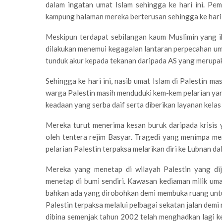
dalam ingatan umat Islam sehingga ke hari ini. P
kampung halaman mereka berterusan sehingga ke hari 
Meskipun terdapat sebilangan kaum Muslimin yang 
dilakukan menemui kegagalan lantaran perpecahan u
tunduk akur kepada tekanan daripada AS yang merupaka
Sehingga ke hari ini, nasib umat Islam di Palestin 
warga Palestin masih menduduki kem-kem pelarian ya
keadaan yang serba daif serta diberikan layanan kela
Mereka turut menerima kesan buruk daripada krisis
oleh tentera rejim Basyar. Tragedi yang menimpa m
pelarian Palestin terpaksa melarikan diri ke Lubnan d
Mereka yang menetap di wilayah Palestin yang di
menetap di bumi sendiri. Kawasan kediaman milik uma
bahkan ada yang dirobohkan demi membuka ruang untu
Palestin terpaksa melalui pelbagai sekatan jalan dem
dibina semenjak tahun 2002 telah menghadkan lagi 