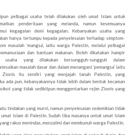
ipun pelbagai usaha telah dilakukan oleh umat Islam untuk
matkan penderitaan yang melanda, namun kesemuanya
mui kegagalan demi kegagalan. Kebanyakan usaha yang
kukan hanya tertumpu kepada penyelesaian terhadap simptom-
om masalah ‘mangsa’, iaitu warga Palestin, melalui pelbagai
 kemanusiaan dan bantuan makanan. Boleh dikatakan hampir
a usaha yang dilakukan bersungguh-sungguh dalam
lesaikan masalah dasar dan dalam menangani ‘pemangsa’ iaitu
m Zionis itu sendiri yang menjajah tanah Palestin, yang
ika ada pun, kebanyakannya tidak lebih dalam bentuk kecaman
ikot yang tidak sedikitpun menggentarkan rejim Zionis yang
tu tindakan yang murni, namun penyelesaian sedemikian tidak
mat Islam di Palestin. Sudah tiba masanya untuk umat Islam
 yang rakus menindas, menzalimi dan membunuh warga Palestin.