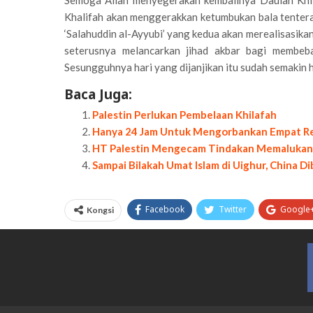
Semoga Allah menyegerakan kembalinya Daulah Khil
Khalifah akan menggerakkan ketumbukan bala tentera
‘Salahuddin al-Ayyubi’ yang kedua akan merealisasika
seterusnya melancarkan jihad akbar bagi membeba
Sesungguhnya hari yang dijanjikan itu sudah semakin h
Baca Juga:
Palestin Perlukan Pembelaan Khilafah
Hanya 24 Jam Untuk Mengorbankan Empat Re
HT Palestin Mengecam Tindakan Memalukan 
Sampai Bilakah Umat Islam di Uighur, China 
Facebook
Twitter
Google
Kongsi