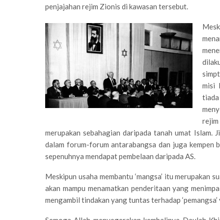
penjajahan rejim Zionis di kawasan tersebut.
Mesk
mena
mene
dila
simpt
misi
tiad
menye
reji
merupakan sebahagian daripada tanah umat Islam. J
dalam forum-forum antarabangsa dan juga kempen bo
sepenuhnya mendapat pembelaan daripada AS.
Meskipun usaha membantu ‘mangsa’ itu merupakan sua
akan mampu menamatkan penderitaan yang menimpa u
mengambil tindakan yang tuntas terhadap ‘pemangsa’