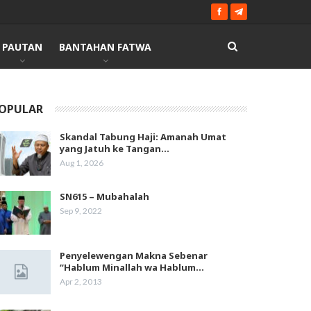
PAUTAN
BANTAHAN FATWA
OPULAR
Skandal Tabung Haji: Amanah Umat
yang Jatuh ke Tangan…
Aug 1, 2026
SN615 – Mubahalah
Sep 9, 2022
Penyelewengan Makna Sebenar
“Hablum Minallah wa Hablum…
Apr 2, 2013