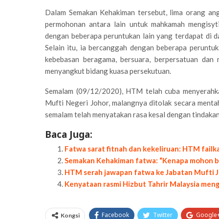
Dalam Semakan Kehakiman tersebut, lima orang an
permohonan antara lain untuk mahkamah mengisyti
dengan beberapa peruntukan lain yang terdapat di 
Selain itu, ia bercanggah dengan beberapa perunt
kebebasan beragama, bersuara, berpersatuan dan
menyangkut bidang kuasa persekutuan.
Semalam (09/12/2020), HTM telah cuba menyerahkan
Mufti Negeri Johor, malangnya ditolak secara ment
semalam telah menyatakan rasa kesal dengan tindakan
Baca Juga:
Fatwa sarat fitnah dan kekeliruan: HTM fai
Semakan Kehakiman fatwa: “Kenapa mohon ban
HTM serah jawapan fatwa ke Jabatan Mufti Jo
Kenyataan rasmi Hizbut Tahrir Malaysia men
Facebook
Twitter
Google
Kongsi