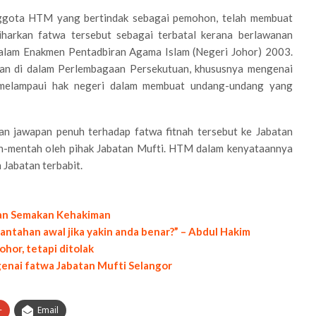
ggota HTM yang bertindak sebagai pemohon, telah membuat
harkan fatwa tersebut sebagai terbatal kerana berlawanan
dalam Enakmen Pentadbiran Agama Islam (Negeri Johor) 2003.
ukan di dalam Perlembagaan Persekutuan, khususnya mengenai
 melampaui hak negeri dalam membuat undang-undang yang
 jawapan penuh terhadap fatwa fitnah tersebut ke Jabatan
ah-mentah oleh pihak Jabatan Mufti. HTM dalam kenyataannya
 Jabatan terbabit.
lkan Semakan Kehakiman
tahan awal jika yakin anda benar?” – Abdul Hakim
hor, tetapi ditolak
genai fatwa Jabatan Mufti Selangor
+
Email