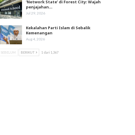
‘Network State’ di Forest City: Wajah
penjajahan…
Jul 29, 2026
Kekalahan Parti Islam di Sebalik
Kemenangan
Aug 4, 2026
SEBELUM
BERIKUT
1 dari 1,367