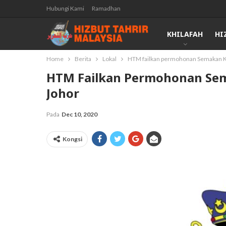
Hubungi Kami
Ramadhan
KHILAFAH
HI
Home
Berita
Lokal
HTM failkan permohonan Semakan K
HTM Failkan Permohonan Se
Johor
Pada
Dec 10, 2020
Kongsi