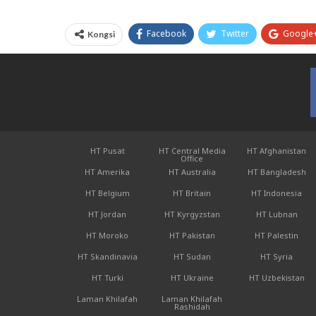
Facebook
Twitter
Google
Kongsi
HT Pusat
HT Central Media
HT Afghanistan
Office
HT Amerika
HT Australia
HT Bangladesh
HT Belgium
HT Britain
HT Indonesia
HT Jordan
HT Kyrgyzstan
HT Lubnan
HT Moroko
HT Pakistan
HT Palestin
HT Skandinavia
HT Sudan
HT Syria
HT Turki
HT Ukraine
HT Uzbekistan
Laman Khilafah
Laman Khilafah
Rashidah