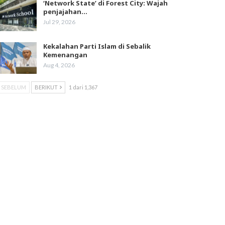
‘Network State’ di Forest City: Wajah
penjajahan…
Jul 29, 2026
Kekalahan Parti Islam di Sebalik
Kemenangan
Aug 4, 2026
SEBELUM
BERIKUT
1 dari 1,367