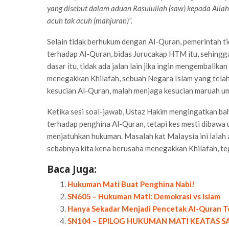
yang disebut dalam aduan Rasulullah (saw) kepada Alla
acuh tak acuh (mahjuran)”.
Selain tidak berhukum dengan Al-Quran, pemerintah t
terhadap Al-Quran, bidas Jurucakap HTM itu, sehingga 
dasar itu, tidak ada jalan lain jika ingin mengembalik
menegakkan Khilafah, sebuah Negara Islam yang telah
kesucian Al-Quran, malah menjaga kesucian maruah umat
Ketika sesi soal-jawab, Ustaz Hakim mengingatkan bah
terhadap penghina Al-Quran, tetapi kes mesti dibawa 
menjatuhkan hukuman. Masalah kat Malaysia ini ialah
sebabnya kita kena berusaha menegakkan Khilafah, teg
Baca Juga:
Hukuman Mati Buat Penghina Nabi!
SN605 – Hukuman Mati: Demokrasi vs Islam
Hanya Sekadar Menjadi Pencetak Al-Quran T
SN104 – EPILOG HUKUMAN MATI KEATAS 