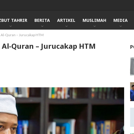
ZBUT TAHRIR
BERITA
ARTIKEL
MUSLIMAH
MEDIA
 Al-Quran – Jurucakap HTM
 Al-Quran – Jurucakap HTM
P