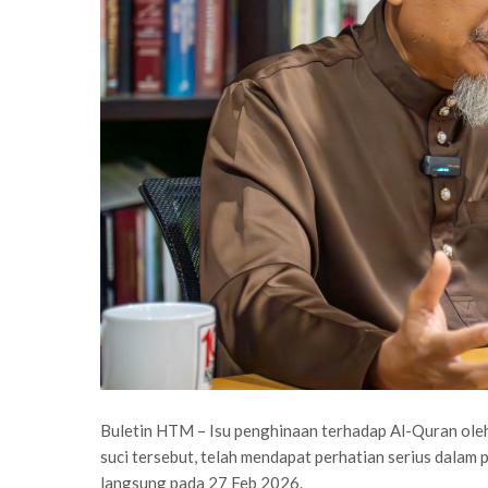
Buletin HTM – Isu penghinaan terhadap Al-Quran oleh
suci tersebut, telah mendapat perhatian serius dal
langsung pada 27 Feb 2026.