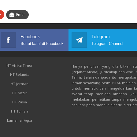
+
Email
Facebook
Telegram
Sertai kami di Facebook
Telegram Channel
HT Afrika Timur
Hanya penulisan yang diterbitkan ata
(Pejabat Media), Jurucakap dan Wakil
HT Belanda
Tahrir. Selain daripada itu merupak
laman sesawang rasmi HTM, majalah, 
HT Jerman
untuk memetik dan mengeluarkan kem
HT Mesir
syarat tetap menjaga amanah (keju
melakukan pemetikan tanpa mengub
HT Rusia
asal daripada mana ia dipetik, diterje
HT Tunisia
Laman al-Aqsa