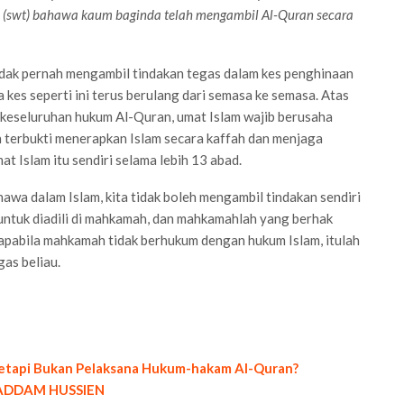
h (swt) bahawa kaum baginda telah mengambil Al-Quran secara
idak pernah mengambil tindakan tegas dalam kes penghinaan
kes seperti ini terus berulang dari semasa ke semasa. Atas
an keseluruhan hukum Al-Quran, umat Islam wajib berusaha
 terbukti menerapkan Islam secara kaffah dan menjaga
 Islam itu sendiri selama lebih 13 abad.
awa dalam Islam, kita tidak boleh mengambil tindakan sendiri
untuk diadili di mahkamah, dan mahkamahlah yang berhak
 apabila mahkamah tidak berhukum dengan hukum Islam, itulah
as beliau.
etapi Bukan Pelaksana Hukum-hakam Al-Quran?
SADDAM HUSSIEN