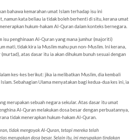
an bahawa kemarahan umat Islam terhadap isu ini
 namun kata beliau ia tidak boleh berhenti di situ, kerana umat
dak menerapkan hukum-hakam Al-Quran dalam konteks bernegara.
 isu penghinaan Al-Quran yang mana jumhur (majoriti)
mati, tidak kira ia Muslim mahu pun non-Muslim. Ini kerana,
r (murtad), atas dasar itu ia akan dihukum bunuh sesuai dengan
alam kes-kes berikut: jika ia melibatkan Muslim, dia kembali
 Islam. Sebahagian Ulama menyatakan bagi kedua-dua kes ini, ia
yang merupakan sebuah negara sekular. Atas dasar itu umat
i penghina Al-Quran melakukan dosa besar dengan perbuatannya,
kerana tidak menerapkan hukum-hakam Al-Quran.
an, tidak mengoyak Al-Quran, tetapi mereka telah
s merupakan dosa besar. Selain itu, ini merupakan tindakan