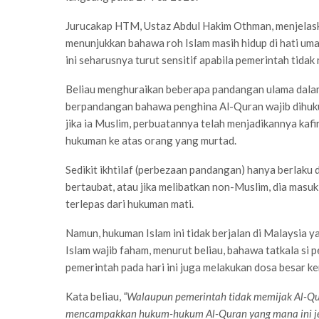
Jurucakap HTM, Ustaz Abdul Hakim Othman, menjelask
menunjukkan bahawa roh Islam masih hidup di hati umat,
ini seharusnya turut sensitif apabila pemerintah ti
Beliau menghuraikan beberapa pandangan ulama dalam
berpandangan bahawa penghina Al-Quran wajib dihukum 
jika ia Muslim, perbuatannya telah menjadikannya kafi
hukuman ke atas orang yang murtad.
Sedikit ikhtilaf (perbezaan pandangan) hanya berlaku d
bertaubat, atau jika melibatkan non-Muslim, dia masuk
terlepas dari hukuman mati.
Namun, hukuman Islam ini tidak berjalan di Malaysia 
Islam wajib faham, menurut beliau, bahawa tatkala s
pemerintah pada hari ini juga melakukan dosa besar 
Kata beliau,
“Walaupun pemerintah tidak memijak Al-Qur
mencampakkan hukum-hukum Al-Quran yang mana ini jela