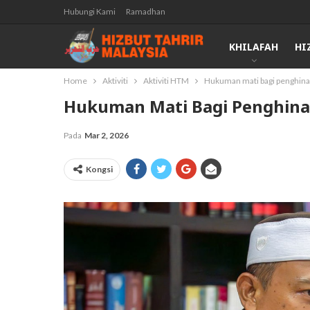
Hubungi Kami
Ramadhan
KHILAFAH
HI
Home
Aktiviti
Aktiviti HTM
Hukuman mati bagi penghina
Hukuman Mati Bagi Penghina
Pada
Mar 2, 2026
Kongsi