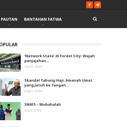
PAUTAN
BANTAHAN FATWA
OPULAR
‘Network State’ di Forest City: Wajah
penjajahan…
Jul 29, 2026
Skandal Tabung Haji: Amanah Umat
yang Jatuh ke Tangan…
Aug 1, 2026
SN615 – Mubahalah
Sep 9, 2022