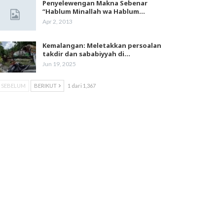
Penyelewengan Makna Sebenar
“Hablum Minallah wa Hablum…
Apr 2, 2013
Kemalangan: Meletakkan persoalan
takdir dan sababiyyah di…
Jun 19, 2025
SEBELUM
BERIKUT
1 dari 1,367