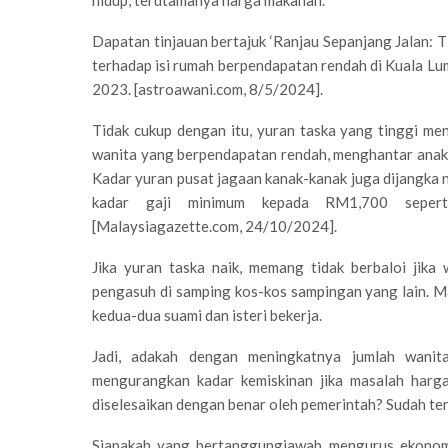
hidup, terutamanya harga makanan.
Dapatan tinjauan bertajuk ‘Ranjau Sepanjang Jalan: 
terhadap isi rumah berpendapatan rendah di Kuala Lu
2023. [astroawani.com, 8/5/2024].
Tidak cukup dengan itu, yuran taska yang tinggi men
wanita yang berpendapatan rendah, menghantar anak k
Kadar yuran pusat jagaan kanak-kanak juga dijangka n
kadar gaji minimum kepada RM1,700 seperti
[Malaysiagazette.com, 24/10/2024].
Jika yuran taska naik, memang tidak berbaloi jika
pengasuh di samping kos-kos sampingan yang lain. 
kedua-dua suami dan isteri bekerja.
Jadi, adakah dengan meningkatnya jumlah wanit
mengurangkan kadar kemiskinan jika masalah harga
diselesaikan dengan benar oleh pemerintah? Sudah ten
Siapakah yang bertanggungjawab mengurus ekonomi 