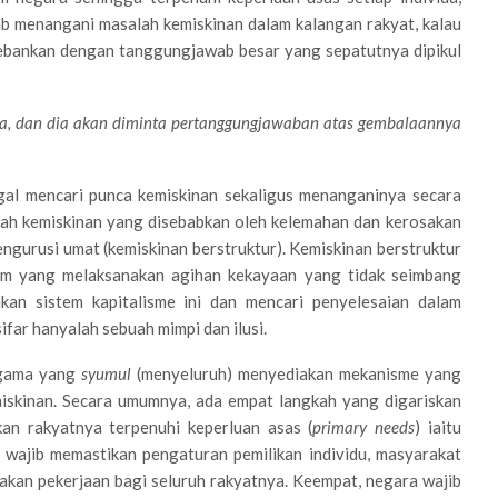
b menangani masalah kemiskinan dalam kalangan rakyat, kalau
ibebankan dengan tanggungjawab besar yang sepatutnya dipikul
a, dan dia akan diminta pertanggungjawaban atas gembalaannya
gal mencari punca kemiskinan sekaligus menanganinya secara
alah kemiskinan yang disebabkan oleh kelemahan dan kerosakan
ngurusi umat (kemiskinan berstruktur). Kemiskinan berstruktur
stem yang melaksanakan agihan kekayaan yang tidak seimbang
n sistem kapitalisme ini dan mencari penyelesaian dalam
ifar hanyalah sebuah mimpi dan ilusi.
 agama yang
syumul
(menyeluruh) menyediakan mekanisme yang
iskinan. Secara umumnya, ada empat langkah yang digariskan
kan rakyatnya terpenuhi keperluan asas (
primary needs
) iaitu
 wajib memastikan pengaturan pemilikan individu, masyarakat
iakan pekerjaan bagi seluruh rakyatnya. Keempat, negara wajib