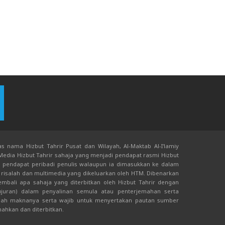
s nama Hizbut Tahrir Pusat dan Wilayah, Al-Maktab Al-I'lamiy
 Media Hizbut Tahrir sahaja yang menjadi pendapat rasmi Hizbut
an pendapat peribadi penulis walaupun ia dimasukkan ke dalam
risalah dan multimedia yang dikeluarkan oleh HTM. Dibenarkan
bali apa sahaja yang diterbitkan oleh Hizbut Tahrir dengan
juran) dalam penyalinan semula atau penterjemahan serta
ah maknanya serta wajib untuk menyertakan pautan sumber
mahkan dan diterbitkan.