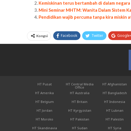
Kemiskinan terus bertambah di dalam negara 
Mini Seminar MHTM: Wanita Dalam Sistem Kap
Pendidikan wajib percuma tanpa kira miskin a
Facebook
Twitter
Google
Kongsi
HT Pusat
HT Central Media
HT Afghanistan
Office
HT Amerika
HT Australia
HT Bangladesh
HT Belgium
HT Britain
HT Indonesia
HT Jordan
HT Kyrgyzstan
HT Lubnan
HT Moroko
HT Pakistan
HT Palestin
HT Skandinavia
HT Sudan
HT Syria