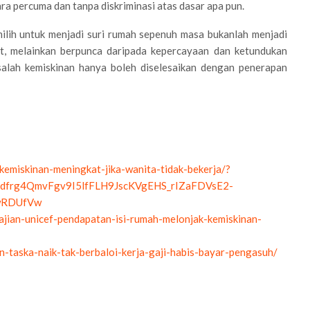
ra percuma dan tanpa diskriminasi atas dasar apa pun.
ilih untuk menjadi suri rumah sepenuh masa bukanlah menjadi
at, melainkan berpunca daripada kepercayaan dan ketundukan
salah kemiskinan hanya boleh diselesaikan dengan penerapan
emiskinan-meningkat-jika-wanita-tidak-bekerja/?
dfrg4QmvFgv9I5lfFLH9JscKVgEHS_rIZaFDVsE2-
wRDUfVw
ajian-unicef-pendapatan-isi-rumah-melonjak-kemiskinan-
-taska-naik-tak-berbaloi-kerja-gaji-habis-bayar-pengasuh/