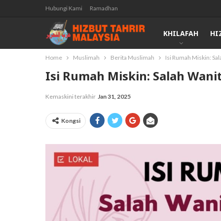
Hubungi Kami
Ramadhan
KHILAFAH
HI
Home
Muslimah
Berita Muslimah
Isi Rumah Miskin: Sa
Isi Rumah Miskin: Salah Wani
Kemaskini terakhir
Jan 31, 2025
Kongsi