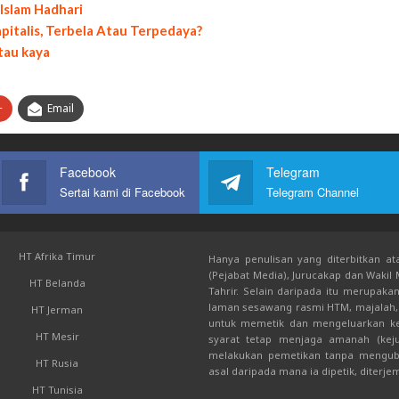
Islam Hadhari
italis, Terbela Atau Terpedaya?
tau kaya
+
Email
Facebook
Telegram
Sertai kami di Facebook
Telegram Channel
HT Afrika Timur
Hanya penulisan yang diterbitkan ata
(Pejabat Media), Jurucakap dan Wakil
HT Belanda
Tahrir. Selain daripada itu merupak
laman sesawang rasmi HTM, majalah, 
HT Jerman
untuk memetik dan mengeluarkan kem
HT Mesir
syarat tetap menjaga amanah (keju
melakukan pemetikan tanpa mengub
HT Rusia
asal daripada mana ia dipetik, diterje
HT Tunisia