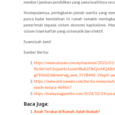
memberi jaminan pendidikan yang sama kualitinya seca
Kesimpulannya, peningkatan jumlah wanita yang mem
punca kadar kemiskinan isi rumah semakin meningk
pemerintah kepada sistem ekonomi kapitalisme. Ma
sistem Islam kaffah yang sistematik dan efektif.
Syamsiyah Jamil
Sumber Berita:
https://www.utusan.com.my/nasional/2025/01/k
fbclid=IwY2xjawHx1sxleHRuA2FlbQIxMQABH
gFXXmiDddnlwtrwg_aem_5Y3B4NE-2XepK-u
https://www.astroawani.com/berita-malaysia/k
masih-ketara-469667
https://malaysiagazette.com/2024/10/24/yuran
Baca Juga:
Anak Terabai di Rumah, Salah Ibukah?