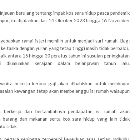
Tinjauan berulang tentang impak kos sara hidup pasca pandemik
mpur’, itu dijalankan dari 14 Oktober 2023 hingga 16 November
yebabkan ramai isteri memilih untuk menjadi suri rumah. Bagi
e taska dengan yuran yang tetap tinggi masih tidak berbaloi.
aik antara 15 hingga 30 peratus tahun ini susulan peningkatan
 diumumkan kerajaan dalam belanjawan tahun lalu.
 wanita bekerja kerana gaji akan dihabiskan untuk membayar
Masalah kewangan tetap akan membelenggu isi rumah walaupun
a berkerja dan bertambahnya pendapatan isi rumah akan
 barang dan makanan serta kos sara hidup yang lain tidak
tu tidak.
negara sehingga terpenuhi keperluan asas setiap individu,