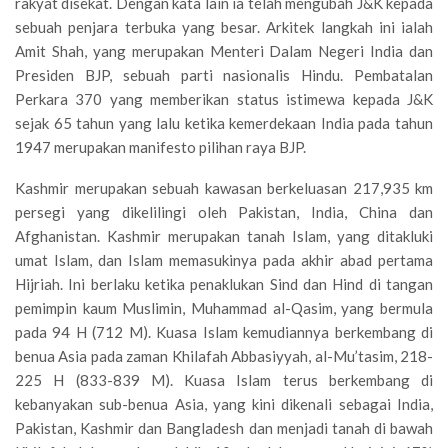
rakyat disekat. Dengan kata lain ia telah mengubah J&K kepada
sebuah penjara terbuka yang besar. Arkitek langkah ini ialah
Amit Shah, yang merupakan Menteri Dalam Negeri India dan
Presiden BJP, sebuah parti nasionalis Hindu. Pembatalan
Perkara 370 yang memberikan status istimewa kepada J&K
sejak 65 tahun yang lalu ketika kemerdekaan India pada tahun
1947 merupakan manifesto pilihan raya BJP.
Kashmir merupakan sebuah kawasan berkeluasan 217,935 km
persegi yang dikelilingi oleh Pakistan, India, China dan
Afghanistan. Kashmir merupakan tanah Islam, yang ditakluki
umat Islam, dan Islam memasukinya pada akhir abad pertama
Hijriah. Ini berlaku ketika penaklukan Sind dan Hind di tangan
pemimpin kaum Muslimin, Muhammad al-Qasim, yang bermula
pada 94 H (712 M). Kuasa Islam kemudiannya berkembang di
benua Asia pada zaman Khilafah Abbasiyyah, al-Mu’tasim, 218-
225 H (833-839 M). Kuasa Islam terus berkembang di
kebanyakan sub-benua Asia, yang kini dikenali sebagai India,
Pakistan, Kashmir dan Bangladesh dan menjadi tanah di bawah