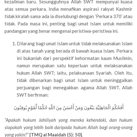
kezaliman baru. Sesungguhnya Allah SWT mempunyai kuasa
atas semua perkara. India menafikan aspirasi rakyat Kashmir
tidak kiralah sama ada ia diselubungi dengan ‘Perkara 370’ atau
tidak. Pada masa ini, penting bagi umat Islam untuk memiliki
pandangan yang benar mengenai peristiwa-peristiwa ini.
Dilarang bagi umat Islam untuk tidak melaksanakan Islam
di atas tanah yang berada di bawah kuasa Islam. Perkara
ini bukanlah dari perspektif kehormatan kaum Muslimin,
namun merupakan satu keperluan untuk melaksanakan
hukum Allah SWT; iaitu, pelaksanaan Syariah. Oleh itu,
tidak dibenarkan bagi umat Islam untuk meninggalkan
perjuangan bagi menegakkan agama Allah SWT. Allah
SWT berfirman:
أَفَحُكْمَ الْجَاهِلِيَّةِ يَبْغُونَ وَمَنْ أَحْسَنُ مِنَ اللّهِ حُكْمًا لِّقَوْمٍ يُوقِنُونَ
“Apakah hukum Jahiliyah yang mereka kehendaki, dan hukum
siapakah yang lebih baik daripada hukum Allah bagi orang-orang
yang yakin?”
[TMQ al Maaidah (5): 50]
.