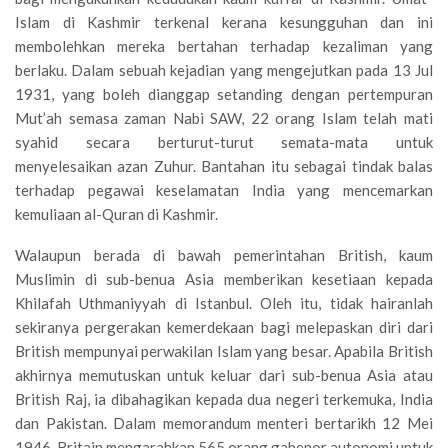
Islam di Kashmir terkenal kerana kesungguhan dan ini
membolehkan mereka bertahan terhadap kezaliman yang
berlaku. Dalam sebuah kejadian yang mengejutkan pada 13 Jul
1931, yang boleh dianggap setanding dengan pertempuran
Mut’ah semasa zaman Nabi SAW, 22 orang Islam telah mati
syahid secara berturut-turut semata-mata untuk
menyelesaikan azan Zuhur. Bantahan itu sebagai tindak balas
terhadap pegawai keselamatan India yang mencemarkan
kemuliaan al-Quran di Kashmir.
Walaupun berada di bawah pemerintahan British, kaum
Muslimin di sub-benua Asia memberikan kesetiaan kepada
Khilafah Uthmaniyyah di Istanbul. Oleh itu, tidak hairanlah
sekiranya pergerakan kemerdekaan bagi melepaskan diri dari
British mempunyai perwakilan Islam yang besar. Apabila British
akhirnya memutuskan untuk keluar dari sub-benua Asia atau
British Raj, ia dibahagikan kepada dua negeri terkemuka, India
dan Pakistan. Dalam memorandum menteri bertarikh 12 Mei
1946, Britain mengarahkan 565 orang gabenor autonomi untuk