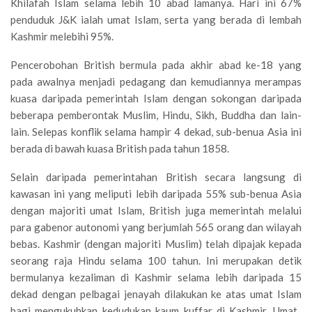
Khilafah Islam selama lebih 10 abad lamanya. Hari ini 67%
penduduk J&K ialah umat Islam, serta yang berada di lembah
Kashmir melebihi 95%.
Pencerobohan British bermula pada akhir abad ke-18 yang
pada awalnya menjadi pedagang dan kemudiannya merampas
kuasa daripada pemerintah Islam dengan sokongan daripada
beberapa pemberontak Muslim, Hindu, Sikh, Buddha dan lain-
lain. Selepas konflik selama hampir 4 dekad, sub-benua Asia ini
berada di bawah kuasa British pada tahun 1858.
Selain daripada pemerintahan British secara langsung di
kawasan ini yang meliputi lebih daripada 55% sub-benua Asia
dengan majoriti umat Islam, British juga memerintah melalui
para gabenor autonomi yang berjumlah 565 orang dan wilayah
bebas. Kashmir (dengan majoriti Muslim) telah dipajak kepada
seorang raja Hindu selama 100 tahun. Ini merupakan detik
bermulanya kezaliman di Kashmir selama lebih daripada 15
dekad dengan pelbagai jenayah dilakukan ke atas umat Islam
bagi mengukuhkan kedudukan kaum kuffar di Kashmir. Umat ​​