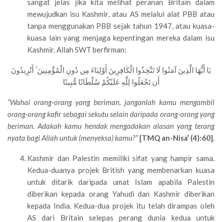
sangat jelas jika kita melihat peranan Britain dalam
mewujudkan isu Kashmir, atau AS melalui alat PBB atau
tanpa menggunakan PBB sejak tahun 1947, atau kuasa-
kuasa lain yang menjaga kepentingan mereka dalam isu
Kashmir. Allah SWT berfirman:
يَا أَيُّهَا الَّذِينَ آمَنُوا لَا تَتَّخِذُوا الْكَافِرِينَ أَوْلِيَاءَ مِن دُونِ الْمُؤْمِنِينَ ۚ أَتُرِيدُونَ
أَن تَجْعَلُوا لِلَّهِ عَلَيْكُمْ سُلْطَانًا مُّبِينًا
“Wahai orang-orang yang beriman, janganlah kamu mengambil
orang-orang kafir sebagai sekutu selain daripada orang-orang yang
beriman. Adakah kamu hendak mengadakan alasan yang terang
nyata bagi Allah untuk (menyeksa) kamu?”
[TMQ an-Nisa’ (4):60]
.
Kashmir dan Palestin memiliki sifat yang hampir sama.
Kedua-duanya projek British yang membenarkan kuasa
untuk ditarik daripada umat Islam apabila Palestin
diberikan kepada orang Yahudi dan Kashmir diberikan
kepada India. Kedua-dua projek itu telah dirampas oleh
AS dari Britain selepas perang dunia kedua untuk