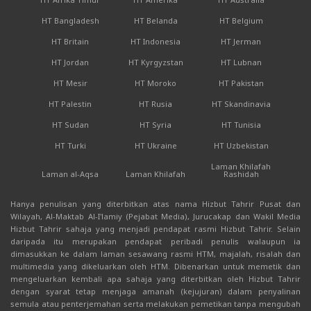
HT Bangladesh
HT Belanda
HT Belgium
HT Britain
HT Indonesia
HT Jerman
HT Jordan
HT Kyrgyzstan
HT Lubnan
HT Mesir
HT Moroko
HT Pakistan
HT Palestin
HT Rusia
HT Skandinavia
HT Sudan
HT Syria
HT Tunisia
HT Turki
HT Ukraine
HT Uzbekistan
Laman Khilafah
Laman al-Aqsa
Laman Khilafah
Rashidah
Hanya penulisan yang diterbitkan atas nama Hizbut Tahrir Pusat dan
Wilayah, Al-Maktab Al-I'lamiy (Pejabat Media), Jurucakap dan Wakil Media
Hizbut Tahrir sahaja yang menjadi pendapat rasmi Hizbut Tahrir. Selain
daripada itu merupakan pendapat peribadi penulis walaupun ia
dimasukkan ke dalam laman sesawang rasmi HTM, majalah, risalah dan
multimedia yang dikeluarkan oleh HTM. Dibenarkan untuk memetik dan
mengeluarkan kembali apa sahaja yang diterbitkan oleh Hizbut Tahrir
dengan syarat tetap menjaga amanah (kejujuran) dalam penyalinan
semula atau penterjemahan serta melakukan pemetikan tanpa mengubah