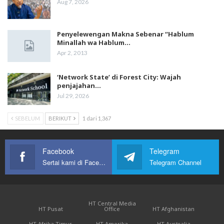
Aug 7, 2026
Penyelewengan Makna Sebenar “Hablum
Minallah wa Hablum…
Apr 2, 2013
‘Network State’ di Forest City: Wajah
penjajahan…
Jul 29, 2026
SEBELUM
BERIKUT
1 dari 1,367
Facebook
Telegram
Sertai kami di Facebook
Telegram Channel
HT Central Media
HT Pusat
Office
HT Afghanistan
HT Afrika Timur
HT Amerika
HT Australia