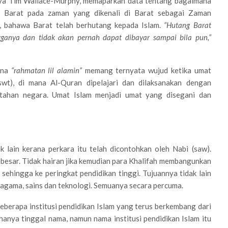
karya Tim Wallace-Murphy, memaparkan data tentang bagaimana
e Barat pada zaman yang dikenali di Barat sebagai Zaman
, bahawa Barat telah berhutang kepada Islam.
”Hutang Barat
rganya dan tidak akan pernah dapat dibayar sampai bila pun,”
ana
“rahmatan lil alamin”
memang ternyata wujud ketika umat
swt), di mana Al-Quran dipelajari dan dilaksanakan dengan
tahan negara. Umat Islam menjadi umat yang disegani dan
ak lain kerana perkara itu telah dicontohkan oleh Nabi (saw).
 besar. Tidak hairan jika kemudian para Khalifah membangunkan
 sehingga ke peringkat pendidikan tinggi. Tujuannya tidak lain
agama, sains dan teknologi. Semuanya secara percuma.
eberapa institusi pendidikan Islam yang terus berkembang dari
anya tinggal nama, namun nama institusi pendidikan Islam itu