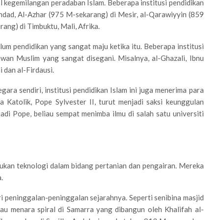
 kegemilangan peradaban Islam. Beberapa institusi pendidikan
hdad, Al-Azhar (975 M-sekarang) di Mesir, al-Qarawiyyin (859
ng) di Timbuktu, Mali, Afrika.
ulum pendidikan yang sangat maju ketika itu. Beberapa institusi
uwan Muslim yang sangat disegani. Misalnya, al-Ghazali, Ibnu
 dan al-Firdausi.
ara sendiri, institusi pendidikan Islam ini juga menerima para
a Katolik, Pope Sylvester II, turut menjadi saksi keunggulan
adi Pope, beliau sempat menimba ilmu di salah satu universiti
ukan teknologi dalam bidang pertanian dan pengairan. Mereka
.
ri peninggalan-peninggalan sejarahnya. Seperti senibina masjid
u menara spiral di Samarra yang dibangun oleh Khalifah al-