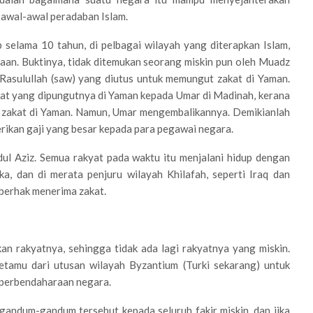
 awal-awal peradaban Islam.
 selama 10 tahun, di pelbagai wilayah yang diterapkan Islam,
an. Buktinya, tidak ditemukan seorang miskin pun oleh Muadz
Rasulullah (saw) yang diutus untuk memungut zakat di Yaman.
at yang dipungutnya di Yaman kepada Umar di Madinah, kerana
 zakat di Yaman. Namun, Umar mengembalikannya. Demikianlah
rikan gaji yang besar kepada para pegawai negara.
dul Aziz. Semua rakyat pada waktu itu menjalani hidup dengan
a, dan di merata penjuru wilayah Khilafah, seperti Iraq dan
 berhak menerima zakat.
an rakyatnya, sehingga tidak ada lagi rakyatnya yang miskin.
tetamu dari utusan wilayah Byzantium (Turki sekarang) untuk
 perbendaharaan negara.
andum-gandum tersebut kepada seluruh fakir miskin, dan jika