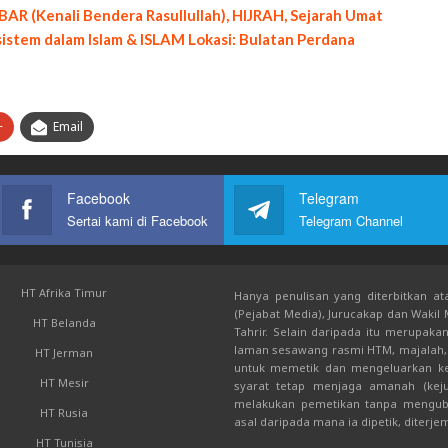
AR (Kenali Bendera Rasullullah), HIJRAH, Sejarah Umat
-sistem dalam Islam & ISLAM Lokasi: Bulatan Perdana
+
Email
Facebook
Telegram
Sertai kami di Facebook
Telegram Channel
HT Afrika Timur
Hanya penulisan yang diterbitkan ata
(Pejabat Media), Jurucakap dan Wakil
HT Belanda
Tahrir. Selain daripada itu merupak
laman sesawang rasmi HTM, majalah, 
HT Jerman
untuk memetik dan mengeluarkan kem
HT Mesir
syarat tetap menjaga amanah (keju
melakukan pemetikan tanpa mengub
HT Rusia
asal daripada mana ia dipetik, diterje
HT Tunisia