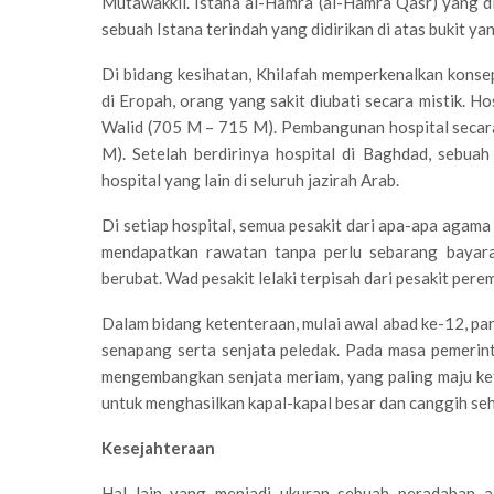
Mutawakkil. Istana al-Hamra (al-Hamra Qasr) yang d
sebuah Istana terindah yang didirikan di atas bukit 
Di bidang kesihatan, Khilafah memperkenalkan konsep
di Eropah, orang yang sakit diubati secara mistik. H
Walid (705 M – 715 M). Pembangunan hospital secara
M). Setelah berdirinya hospital di Baghdad, sebuah
hospital yang lain di seluruh jazirah Arab.
Di setiap hospital, semua pesakit dari apa-apa agama
mendapatkan rawatan tanpa perlu sebarang bayaran
berubat. Wad pesakit lelaki terpisah dari pesakit pere
Dalam bidang ketenteraan, mulai awal abad ke-12, p
senapang serta senjata peledak. Pada masa pemerin
mengembangkan senjata meriam, yang paling maju ke
untuk menghasilkan kapal-kapal besar dan canggih s
Kesejahteraan
Hal lain yang menjadi ukuran sebuah peradaban 