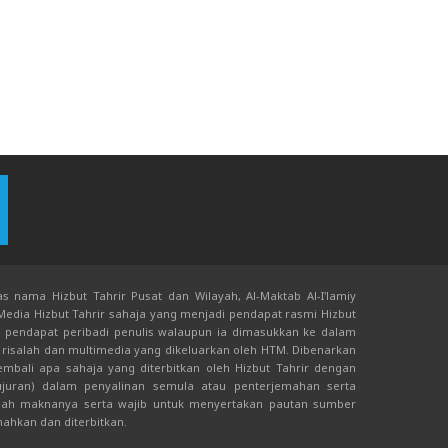
s nama Hizbut Tahrir Pusat dan Wilayah, Al-Maktab Al-I'lamiy
 Media Hizbut Tahrir sahaja yang menjadi pendapat rasmi Hizbut
an pendapat peribadi penulis walaupun ia dimasukkan ke dalam
risalah dan multimedia yang dikeluarkan oleh HTM. Dibenarkan
bali apa sahaja yang diterbitkan oleh Hizbut Tahrir dengan
juran) dalam penyalinan semula atau penterjemahan serta
ah maknanya serta wajib untuk menyertakan pautan sumber
mahkan dan diterbitkan.