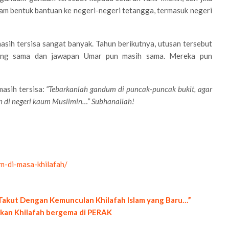
am bentuk bantuan ke negeri-negeri tetangga, termasuk negeri
asih tersisa sangat banyak. Tahun berikutnya, utusan tersebut
ang sama dan jawapan Umar pun masih sama. Mereka pun
masih tersisa:
“Tebarkanlah gandum di puncak-puncak bukit, agar
an di negeri kaum Muslimin…”
Subhanallah!
m-di-masa-khilafah/
 Takut Dengan Kemunculan Khilafah Islam yang Baru…”
kkan Khilafah bergema di PERAK