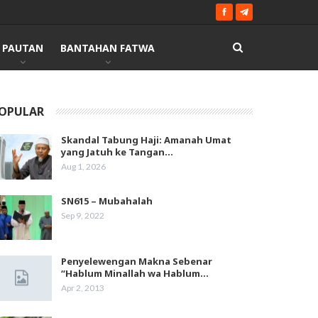
PAUTAN
BANTAHAN FATWA
OPULAR
Skandal Tabung Haji: Amanah Umat
yang Jatuh ke Tangan…
Aug 1, 2026
SN615 – Mubahalah
Sep 9, 2022
Penyelewengan Makna Sebenar
“Hablum Minallah wa Hablum…
Apr 2, 2013