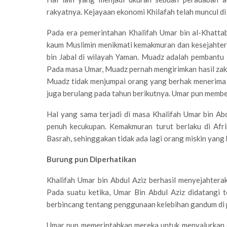
rakyatnya. Kejayaan ekonomi Khilafah telah muncul di
Pada era pemerintahan Khalifah Umar bin al-Khattab
kaum Muslimin menikmati kemakmuran dan kesejahtera
bin Jabal di wilayah Yaman. Muadz adalah pembantu 
Pada masa Umar, Muadz pernah mengirimkan hasil zak
Muadz tidak menjumpai orang yang berhak menerima
juga berulang pada tahun berikutnya. Umar pun membe
Hal yang sama terjadi di masa Khalifah Umar bin Ab
penuh kecukupan. Kemakmuran turut berlaku di Afrik
Basrah, sehinggakan tidak ada lagi orang miskin yang
Burung pun Diperhatikan
Khalifah Umar bin Abdul Aziz berhasil menyejahterak
Pada suatu ketika, Umar Bin Abdul Aziz didatangi 
berbincang tentang penggunaan kelebihan gandum di
Umar pun memerintahkan mereka untuk menyalurkan g