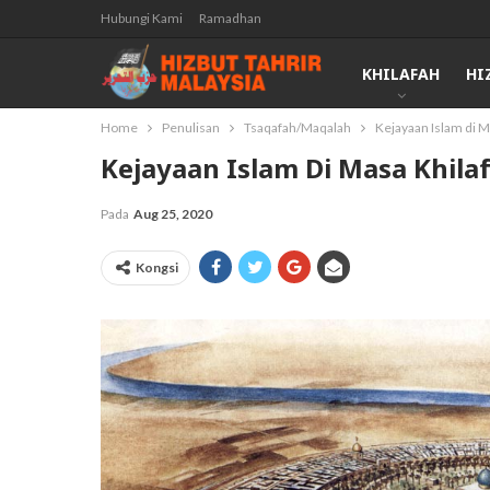
Hubungi Kami
Ramadhan
KHILAFAH
HI
Home
Penulisan
Tsaqafah/Maqalah
Kejayaan Islam di M
Kejayaan Islam Di Masa Khila
Pada
Aug 25, 2020
Kongsi