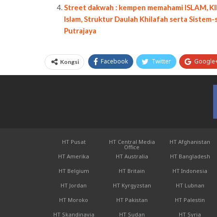
Street dakwah : kempen memahami ISLAM, KIB
Islam, Struktur Daulah Khilafah serta Sistem
Putrajaya
Facebook
Twitter
Google
Kongsi
HT Pusat
HT Central Media
HT Afghanistan
Office
HT Amerika
HT Australia
HT Bangladesh
HT Belgium
HT Britain
HT Indonesia
HT Jordan
HT Kyrgyzstan
HT Lubnan
HT Moroko
HT Pakistan
HT Palestin
HT Skandinavia
HT Sudan
HT Syria