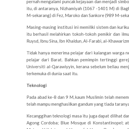
pernah mengalami puncak kejayaan dan menjadi simbol
itu, di antaranya, Nizhamiyah (1067 -1401 M) di Bag
M-sekarang) di Fez, Maroko dan Sankore (989 M-sekara
Masing-masing institusi ini memiliki sistem dan kurik
itu berhasil melahirkan tokoh-tokoh pemikir dan ilm
Ruysd, Ibnu Sina, Ibn Khaldun, Al-Farabi, al-Khawarizmi
Tidak hanya menerima pelajar dari kalangan warga neg
pelajar dari Barat. Bahkan pemimpin tertinggi gerej
Universiti al-Qarawiyyin, kerana sebelum beliau menj
terkemuka di dunia saat itu.
Teknologi
Pada abad ke-8 dan 9 M, kaum Muslimin telah menem
telah mampu menghasilkan gandum yang tiada taranya
Kecanggihan teknologi masa itu juga dapat dilihat da
Agong Cordoba; Blue Mosque di Konstantinopel; ata