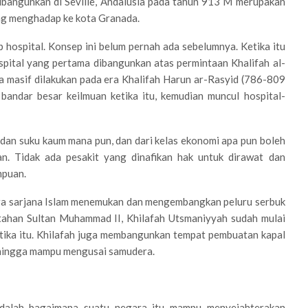
ibangunkan di Seville, Andalusia pada tahun 913 M merupakan
yang menghadap ke kota Granada.
 hospital. Konsep ini belum pernah ada sebelumnya. Ketika itu
ospital yang pertama dibangunkan atas permintaan Khalifah al-
 masif dilakukan pada era Khalifah Harun ar-Rasyid (786-809
 bandar besar keilmuan ketika itu, kemudian muncul hospital-
 dan suku kaum mana pun, dan dari kelas ekonomi apa pun boleh
. Tidak ada pesakit yang dinafikan hak untuk dirawat dan
mpuan.
ara sarjana Islam menemukan dan mengembangkan peluru serbuk
tahan Sultan Muhammad II, Khilafah Utsmaniyyah sudah mulai
tika itu. Khilafah juga membangunkan tempat pembuatan kapal
ehingga mampu mengusai samudera.
adalah bagaimana suatu negara itu mampu menyejahterakan