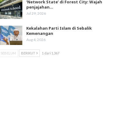
‘Network State’ di Forest City: Wajah
penjajahan…
Jul 29, 2026
Kekalahan Parti Islam di Sebalik
Kemenangan
Aug 4, 2026
SEBELUM
BERIKUT
1 dari 1,367