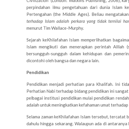
Civilization” (London: Watkins Publishing, 2006), 
perpindahan ilmu pengetahuan dari dunia Islam k
Pertengahan (the Middle Ages). Beliau mengatakan
terhadap Islam
adalah perkara yang tidak ternilai ha
menurut Tim Wallace-Murphy.
Sejarah keKhilafahan Islam memperlihatkan bagaim
Islam mengikuti dan menerapkan perintah Alllah (
bersungguh-sungguh dalam kehidupan dan pemerin
dicontohi oleh bangsa dan negara lain.
Pendidikan
Pendidikan menjadi perhatian para Khalifah. Ini tid
Perhatian Nabi terhadap bidang pendidikan ini sangat
pelbagai institusi pendidikan mulai pendidikan rendah
adalah untuk meningkatkan kefahaman umat terhadap 
Selama zaman keKhilafahan Islam tersebut, tercatat b
dahulu hingga sekarang. Walaupun ada di antaranya h