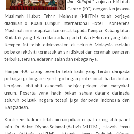
dan Khilafah
” anjuran Khilafah
Centre (KC) dengan kerjasama
Muslimah Hizbut Tahrir Malaysia (MHTM) telah berjaya
diadakan di Kuala Lumpur International Hotel. Konferens
Muslimah ini merupakan kemuncak kepada Kempen Kebangkitan
Khilafah yang telah dilancarkan pada bulan Februari yang lalu.
Kempen ini telah dilaksanakan di seluruh Malaysia melalui
pelbagai aktiviti termasuklah siri diskusi dan ceramah, pameran
terbuka, seruan, edaran risalah dan sebagainya.
Hampir 400 orang peserta telah hadir yang terdiri daripada
pelbagai golongan seperti golongan profesional, badan bukan
kerajaan, ahli-ahli akademik, pelajar-pelajar dan masyakat
umum. Peserta yang hadir bukan sahaja datang daripada
seluruh pelusuk negara tetapi juga daripada Indonesia dan
Bangladesh.
Konferens kali ini telah menampilkan empat orang ahli panel
iaitu Dr. Aslam Diyana Selamat (Aktivis MHTM), Ustazah Ummu
Hajar (Aktivis MHTM), Ustazah Ummu Fadhilah (Ketua