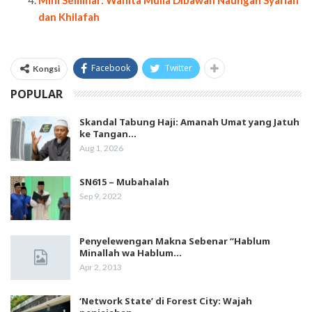
Mini Seminar: Wanita Mulia Dibawah Naungan Syariah
dan Khilafah
Facebook
Twitter
Kongsi
POPULAR
Skandal Tabung Haji: Amanah Umat yang Jatuh
ke Tangan…
Aug 1, 2026
SN615 – Mubahalah
Sep 9, 2022
Penyelewengan Makna Sebenar “Hablum
Minallah wa Hablum…
Apr 2, 2013
‘Network State’ di Forest City: Wajah