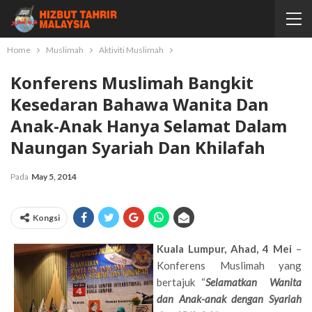
Home
Muslimah
Aktiviti Muslimah
Konferens Muslimah Bangkit
Kesedaran Bahawa Wanita Dan
Anak-Anak Hanya Selamat Dalam
Naungan Syariah Dan Khilafah
Pada
May 5, 2014
Kongsi
Kuala Lumpur, Ahad, 4 Mei
–
Konferens Muslimah yang
bertajuk “
Selamatkan Wanita
dan Anak-anak dengan Syariah