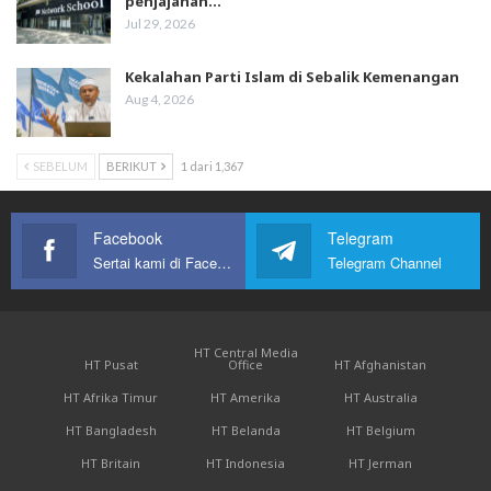
penjajahan…
Jul 29, 2026
Kekalahan Parti Islam di Sebalik Kemenangan
Aug 4, 2026
SEBELUM
BERIKUT
1 dari 1,367
Facebook
Telegram
Sertai kami di Facebook
Telegram Channel
HT Central Media
HT Pusat
Office
HT Afghanistan
HT Afrika Timur
HT Amerika
HT Australia
HT Bangladesh
HT Belanda
HT Belgium
HT Britain
HT Indonesia
HT Jerman