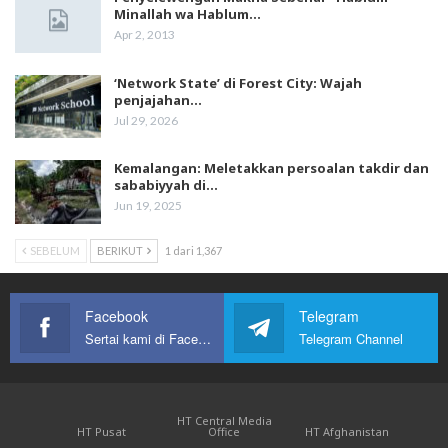
Minallah wa Hablum…
Apr 2, 2013
‘Network State’ di Forest City: Wajah
penjajahan…
Jul 29, 2026
Kemalangan: Meletakkan persoalan takdir dan
sababiyyah di…
Jun 19, 2025
SEBELUM
BERIKUT
1 dari 1,367
Facebook
Telegram
Sertai kami di Facebook
Telegram Channel
HT Central Media
HT Pusat
Office
HT Afghanistan