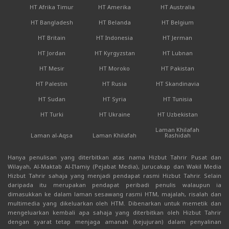
HT Afrika Timur
HT Amerika
HT Australia
HT Bangladesh
HT Belanda
HT Belgium
HT Britain
HT Indonesia
HT Jerman
HT Jordan
HT Kyrgyzstan
HT Lubnan
HT Mesir
HT Moroko
HT Pakistan
HT Palestin
HT Rusia
HT Skandinavia
HT Sudan
HT Syria
HT Tunisia
HT Turki
HT Ukraine
HT Uzbekistan
Laman Khilafah
Laman al-Aqsa
Laman Khilafah
Rashidah
Hanya penulisan yang diterbitkan atas nama Hizbut Tahrir Pusat dan
Wilayah, Al-Maktab Al-I'lamiy (Pejabat Media), Jurucakap dan Wakil Media
Hizbut Tahrir sahaja yang menjadi pendapat rasmi Hizbut Tahrir. Selain
daripada itu merupakan pendapat peribadi penulis walaupun ia
dimasukkan ke dalam laman sesawang rasmi HTM, majalah, risalah dan
multimedia yang dikeluarkan oleh HTM. Dibenarkan untuk memetik dan
mengeluarkan kembali apa sahaja yang diterbitkan oleh Hizbut Tahrir
dengan syarat tetap menjaga amanah (kejujuran) dalam penyalinan