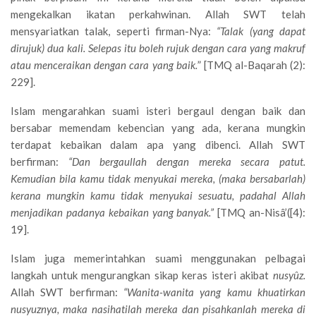
mengekalkan ikatan perkahwinan. Allah SWT telah
mensyariatkan talak, seperti firman-Nya:
“Talak (yang dapat
dirujuk) dua kali. Selepas itu boleh rujuk dengan cara yang makruf
atau menceraikan dengan cara yang baik.
” [TMQ al-Baqarah (2):
229].
Islam mengarahkan suami isteri bergaul dengan baik dan
bersabar memendam kebencian yang ada, kerana mungkin
terdapat kebaikan dalam apa yang dibenci. Allah SWT
berfirman:
“Dan bergaullah dengan mereka secara patut.
Kemudian bila kamu tidak menyukai mereka, (maka bersabarlah)
kerana mungkin kamu tidak menyukai sesuatu, padahal Allah
menjadikan padanya kebaikan yang banyak.”
[TMQ an-Nisâ’([4):
19].
Islam juga memerintahkan suami menggunakan pelbagai
langkah untuk mengurangkan sikap keras isteri akibat
nusyûz.
Allah SWT berfirman:
“Wanita-wanita yang kamu khuatirkan
nusyuznya, maka nasihatilah mereka dan pisahkanlah mereka di