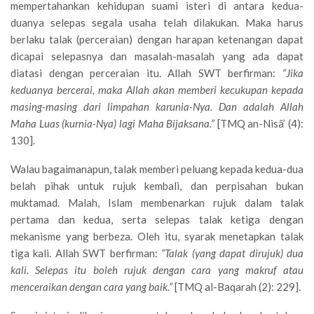
mempertahankan kehidupan suami isteri di antara kedua-
duanya selepas segala usaha telah dilakukan. Maka harus
berlaku talak (perceraian) dengan harapan ketenangan dapat
dicapai selepasnya dan masalah-masalah yang ada dapat
diatasi dengan perceraian itu. Allah SWT berfirman:
“Jika
keduanya bercerai, maka Allah akan memberi kecukupan kepada
masing-masing dari limpahan karunia-Nya. Dan adalah Allah
Maha Luas (kurnia-Nya) lagi Maha Bijaksana.”
[TMQ an-Nisâ’ (4):
130].
Walau bagaimanapun, talak memberi peluang kepada kedua-dua
belah pihak untuk rujuk kembali, dan perpisahan bukan
muktamad. Malah, Islam membenarkan rujuk dalam talak
pertama dan kedua, serta selepas talak ketiga dengan
mekanisme yang berbeza. Oleh itu, syarak menetapkan talak
tiga kali. Allah SWT berfirman:
“Talak (yang dapat dirujuk) dua
kali. Selepas itu boleh rujuk dengan cara yang makruf atau
menceraikan dengan cara yang baik.”
[TMQ al-Baqarah (2): 229].