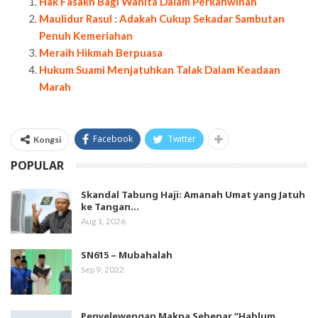
Hak Fasakh Bagi Wanita Dalam Perkahwinan
Maulidur Rasul : Adakah Cukup Sekadar Sambutan
Penuh Kemeriahan
Meraih Hikmah Berpuasa
Hukum Suami Menjatuhkan Talak Dalam Keadaan
Marah
Facebook
Twitter
Kongsi
POPULAR
Skandal Tabung Haji: Amanah Umat yang Jatuh
ke Tangan…
Aug 1, 2026
SN615 – Mubahalah
Sep 9, 2022
Penyelewengan Makna Sebenar “Hablum