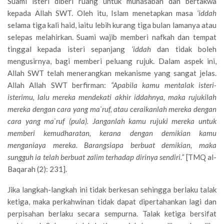
Suami isteri diberi ruang untuk muhasabah dan bertakwa
kepada Allah SWT. Oleh itu, Islam menetapkan masa
‘iddah
selama tiga kali haid, iaitu lebih kurang tiga bulan lamanya atau
selepas melahirkan. Suami wajib memberi nafkah dan tempat
tinggal kepada isteri sepanjang
‘iddah
dan tidak boleh
mengusirnya, bagi memberi peluang rujuk. Dalam aspek ini,
Allah SWT telah menerangkan mekanisme yang sangat jelas.
Allah Allah SWT berfirman:
“Apabila kamu mentalak isteri-
isterimu, lalu mereka mendekati akhir iddahnya, maka rujukilah
mereka dengan cara yang ma`ruf, atau ceraikanlah mereka dengan
cara yang ma`ruf (pula). Janganlah kamu rujuki mereka untuk
memberi kemudharatan, kerana dengan demikian kamu
menganiaya mereka. Barangsiapa berbuat demikian, maka
sungguh ia telah berbuat zalim terhadap dirinya sendiri.”
[TMQ al-
Baqarah (2): 231].
Jika langkah-langkah ini tidak berkesan sehingga berlaku talak
ketiga, maka perkahwinan tidak dapat dipertahankan lagi dan
perpisahan berlaku secara sempurna. Talak ketiga bersifat