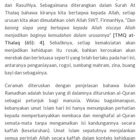
dan RasulNya. Sebagaimana diterangkan dalam Surah At
Thalaq bahawa kiranya kita bertaqwa kepada Allah, setiap
urusan kita akan dimudahkan oleh Allah SWT. FirmanNya, “
Dan
barang siapa yang bertaqwa kepada Allah niscaya Allah
menjadikan baginya kemudahan dalam urusannya
”
[TMQ at-
Thalaq (65): 4]
. Sebaliknya, setiap kemaksiatan akan
menjadikan kehidupan itu rosak, bahkan kerosakan akan
merebak dan berleluasa seperti yang telah berlaku pada hari ini,
antaranya penganiayaan, rogol, sumbang mahram, zina, buang
bayi dan sebagainya.
Ceramah diteruskan dengan penjelasan bahawa bulan
Ramadhan adalah bulan yang di dalamnya diturunkan al-Quran
sebagai petunjuk bagi manusia. Walau bagaimanapun,
kebanyakan umat Islam hari ini hanya menumpukan perhatian
kepada memperbanyakkan membaca dan menghafal al-Quran
semata-mata tanpa mengamalkan isi kandungannya secara
kaffah (keseluruhan). Umat Islam sepatutnya menjalankan
semua perintah Allah secara kaffah dalam konteks kehidupan