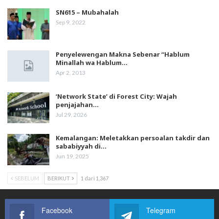
SN615 – Mubahalah
Sep 9, 2022
Penyelewengan Makna Sebenar “Hablum
Minallah wa Hablum…
Apr 2, 2013
‘Network State’ di Forest City: Wajah
penjajahan…
Jul 29, 2026
Kemalangan: Meletakkan persoalan takdir dan
sababiyyah di…
Jun 19, 2025
SEBELUM
BERIKUT
1 dari 1,367
Facebook
Telegram