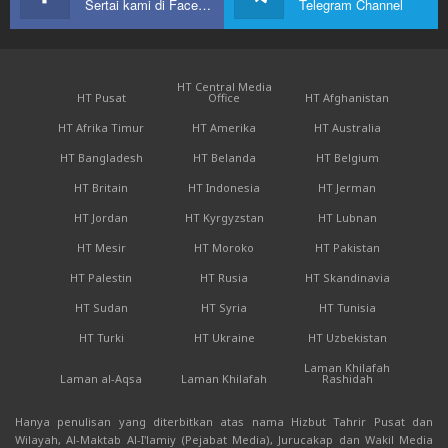
Sertai kami di Facebook
Telegram Channel
HT Central Media
HT Pusat
Office
HT Afghanistan
HT Afrika Timur
HT Amerika
HT Australia
HT Bangladesh
HT Belanda
HT Belgium
HT Britain
HT Indonesia
HT Jerman
HT Jordan
HT Kyrgyzstan
HT Lubnan
HT Mesir
HT Moroko
HT Pakistan
HT Palestin
HT Rusia
HT Skandinavia
HT Sudan
HT Syria
HT Tunisia
HT Turki
HT Ukraine
HT Uzbekistan
Laman Khilafah
Laman al-Aqsa
Laman Khilafah
Rashidah
Hanya penulisan yang diterbitkan atas nama Hizbut Tahrir Pusat dan
Wilayah, Al-Maktab Al-I'lamiy (Pejabat Media), Jurucakap dan Wakil Media