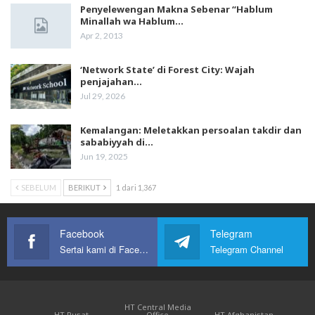
Penyelewengan Makna Sebenar “Hablum
Minallah wa Hablum…
Apr 2, 2013
‘Network State’ di Forest City: Wajah
penjajahan…
Jul 29, 2026
Kemalangan: Meletakkan persoalan takdir dan
sababiyyah di…
Jun 19, 2025
SEBELUM
BERIKUT
1 dari 1,367
Facebook
Telegram
Sertai kami di Facebook
Telegram Channel
HT Central Media
HT Pusat
Office
HT Afghanistan