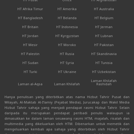
HT Afrika Timur
HT Amerika
HT Australia
HT Bangladesh
HT Belanda
HT Belgium
HT Britain
HT Indonesia
HT Jerman
HT Jordan
HT Kyrgyzstan
HT Lubnan
HT Mesir
HT Moroko
HT Pakistan
HT Palestin
HT Rusia
HT Skandinavia
HT Sudan
HT Syria
HT Tunisia
HT Turki
HT Ukraine
HT Uzbekistan
Laman Khilafah
Laman al-Aqsa
Laman Khilafah
Rashidah
Hanya penulisan yang diterbitkan atas nama Hizbut Tahrir Pusat dan
Wilayah, Al-Maktab Al-I'lamiy (Pejabat Media), Jurucakap dan Wakil Media
Hizbut Tahrir sahaja yang menjadi pendapat rasmi Hizbut Tahrir. Selain
daripada itu merupakan pendapat peribadi penulis walaupun ia
dimasukkan ke dalam laman sesawang rasmi HTM, majalah, risalah dan
multimedia yang dikeluarkan oleh HTM. Dibenarkan untuk memetik dan
mengeluarkan kembali apa sahaja yang diterbitkan oleh Hizbut Tahrir