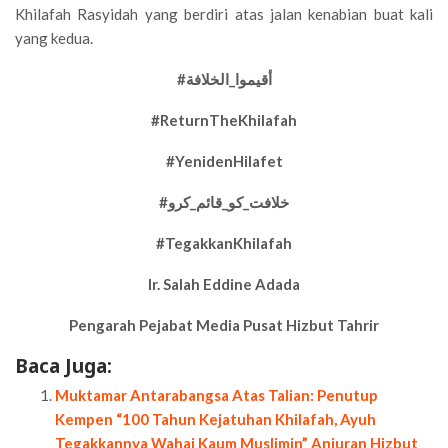
Khilafah Rasyidah yang berdiri atas jalan kenabian buat kali
yang kedua.
#أقيموا_الخلافة
#ReturnTheKhilafah
#YenidenHilafet
#خلافت_کو_قائم_کرو
#TegakkanKhilafah
Ir. Salah Eddine Adada
Pengarah Pejabat Media Pusat Hizbut Tahrir
Baca Juga:
Muktamar Antarabangsa Atas Talian: Penutup
Kempen “100 Tahun Kejatuhan Khilafah, Ayuh
Tegakkannya Wahai Kaum Muslimin” Anjuran Hizbut