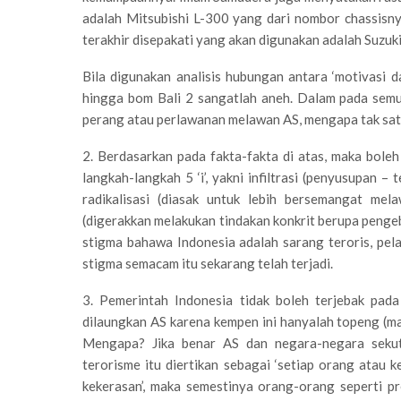
adalah Mitsubishi L-300 yang dari nombor chassisn
terakhir disepakati yang akan digunakan adalah Suzuki
Bila digunakan analisis hubungan antara ‘motivasi 
hingga bom Bali 2 sangatlah aneh. Dalam pada semu
perang atau perlawanan melawan AS, mengapa tak satu
2. Berdasarkan pada fakta-fakta di atas, maka boleh 
langkah-langkah 5 ‘i’, yakni infiltrasi (penyusupan 
radikalisasi (diasak untuk lebih bersemangat mel
(digerakkan melakukan tindakan konkrit berupa pengeb
stigma bahawa Indonesia adalah sarang teroris, pel
stigma semacam itu sekarang telah terjadi.
3. Pemerintah Indonesia tidak boleh terjebak pad
dilaungkan AS karena kempen ini hanyalah topeng (m
Mengapa? Jika benar AS dan negara-negara seku
terorisme itu diertikan sebagai ‘setiap orang ata
kekerasan’, maka semestinya orang-orang seperti pr