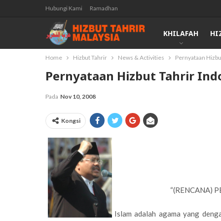
Hubungi Kami
Ramadhan
KHILAFAH
HI
Home
Hizbut Tahrir
News & Activities
Pernyataan Hizbu
Pernyataan Hizbut Tahrir Ind
Pada
Nov 10, 2008
Kongsi
“(RENCANA) 
Islam adalah agama yang deng