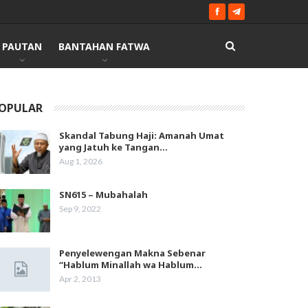
PAUTAN
BANTAHAN FATWA
OPULAR
Skandal Tabung Haji: Amanah Umat
yang Jatuh ke Tangan…
Aug 1, 2026
SN615 – Mubahalah
Sep 9, 2022
Penyelewengan Makna Sebenar
“Hablum Minallah wa Hablum…
Apr 2, 2013