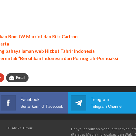
kan Bom JW Marriot dan Ritz Carlton
karta
g bahaya laman web Hizbut Tahrir Indonesia
serentak “Bersihkan Indonesia dari Pornografi-Pornoaksi
+
Email
Facebook
Telegram
Sertai kami di Facebook
Telegram Channel
HT Afrika Timur
Hanya penulisan yang diterbitkan ata
(Pejabat Media), Jurucakap dan Wakil