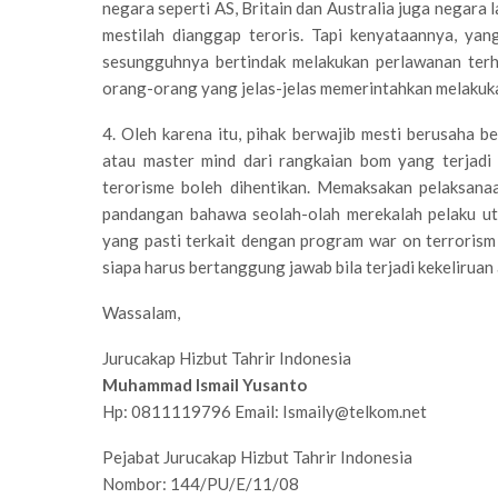
negara seperti AS, Britain dan Australia juga negara 
mestilah dianggap teroris. Tapi kenyataannya, ya
sesungguhnya bertindak melakukan perlawanan terh
orang-orang yang jelas-jelas memerintahkan melakukan
4. Oleh karena itu, pihak berwajib mesti berusaha
atau master mind dari rangkaian bom yang terjadi 
terorisme boleh dihentikan. Memaksakan pelaksana
pandangan bahawa seolah-olah merekalah pelaku ut
yang pasti terkait dengan program war on terrorism 
siapa harus bertanggung jawab bila terjadi kekeliru
Wassalam,
Jurucakap Hizbut Tahrir Indonesia
Muhammad Ismail Yusanto
Hp: 0811119796 Email:
Ismaily@telkom.net
Pejabat Jurucakap Hizbut Tahrir Indonesia
Nombor: 144/PU/E/11/08