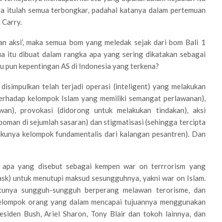
ya itulah semua terbongkar, padahal katanya dalam pertemuan
 Carry.
dan aksi’, maka semua bom yang meledak sejak dari bom Bali 1
a itu dibuat dalam rangka apa yang sering dikatakan sebagai
 pun kepentingan AS di Indonesia yang terkena?
disimpulkan telah terjadi operasi (inteligent) yang melakukan
– terhadap kelompok Islam yang memiliki semangat perlawanan),
awan), provokasi (didorong untuk melakukan tindakan), aksi
oman di sejumlah sasaran) dan stigmatisasi (sehingga tercipta
akunya kelompok fundamentalis dari kalangan pesantren). Dan
a apa yang disebut sebagai kempen war on terrrorism yang
ask) untuk menutupi maksud sesungguhnya, yakni war on Islam.
tunya sungguh-sungguh berperang melawan terorisme, dan
u kelompok orang yang dalam mencapai tujuannya menggunakan
esiden Bush, Ariel Sharon, Tony Blair dan tokoh lainnya, dan