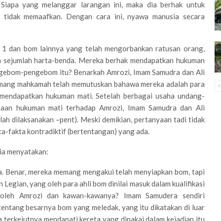
 Siapa yang melanggar larangan ini, maka dia berhak untuk
n tidak memaafkan. Dengan cara ini, nyawa manusia secara
i 1 dan bom lainnya yang telah mengorbankan ratusan orang,
n sejumlah harta-benda. Mereka berhak mendapatkan hukuman
ngebom-pengebom itu? Benarkah Amrozi, Imam Samudra dan Ali
mang mahkamah telah memutuskan bahawa mereka adalah para
k mendapatkan hukuman mati. Setelah berbagai usaha undang-
anaan hukuman mati terhadap Amrozi, Imam Samudra dan Ali
ah dilaksanakan –pent). Meski demikian, pertanyaan tadi tidak
ta-fakta kontradiktif (bertentangan) yang ada.
sia menyatakan:
a. Benar, mereka memang mengakui telah menyiapkan bom, tapi
Legian, yang oleh para ahli bom dinilai masuk dalam kualifikasi
 oleh Amrozi dan kawan-kawanya? Imam Samudera sendiri
ntang besarnya bom yang meledak, yang itu dikatakan di luar
erkejutnya mendapati kereta yang dipakai dalam kejadian itu