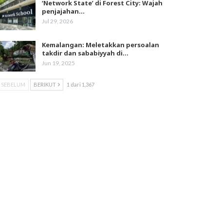
‘Network State’ di Forest City: Wajah
penjajahan…
Jul 29, 2026
Kemalangan: Meletakkan persoalan
takdir dan sababiyyah di…
Jun 19, 2025
SEBELUM
BERIKUT
1 dari 1,367