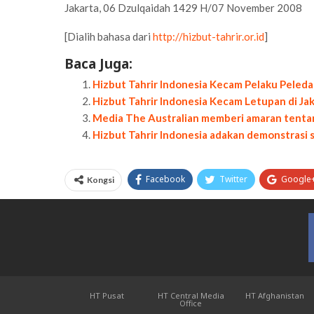
Jakarta, 06 Dzulqaidah 1429 H/07 November 2008
[Dialih bahasa dari
http://hizbut-tahrir.or.id
]
Baca Juga:
Hizbut Tahrir Indonesia Kecam Pelaku Peleda
Hizbut Tahrir Indonesia Kecam Letupan di Ja
Media The Australian memberi amaran tentan
Hizbut Tahrir Indonesia adakan demonstrasi 
Facebook
Twitter
Google
Kongsi
HT Pusat
HT Central Media
HT Afghanistan
Office