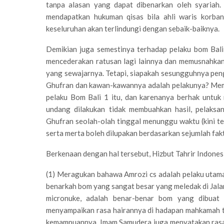
tanpa alasan yang dapat dibenarkan oleh syariah.
mendapatkan hukuman qisas bila ahli waris korba
keseluruhan akan terlindungi dengan sebaik-baiknya.
Demikian juga semestinya terhadap pelaku bom Bal
mencederakan ratusan lagi lainnya dan memusnahka
yang sewajarnya. Tetapi, siapakah sesungguhnya pe
Ghufran dan kawan-kawannya adalah pelakunya? Me
pelaku Bom Bali 1 itu, dan karenanya berhak untu
undang dilakukan tidak membuahkan hasil, pelaks
Ghufran seolah-olah tinggal menunggu waktu (kini tel
serta merta boleh dilupakan berdasarkan sejumlah fak
Berkenaan dengan hal tersebut, Hizbut Tahrir Indone
(1) Meragukan bahawa Amrozi cs adalah pelaku utam
benarkah bom yang sangat besar yang meledak di Jalan 
micronuke, adalah benar-benar bom yang dibuat
menyampaikan rasa hairannya di hadapan mahkamah te
kemampuannya. Imam Samudera juga menyatakan rasa t