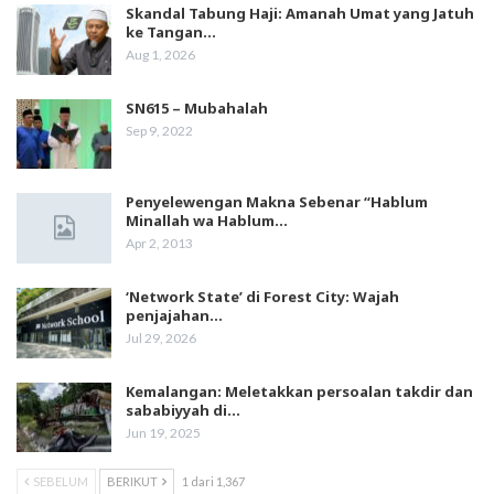
Skandal Tabung Haji: Amanah Umat yang Jatuh
ke Tangan…
Aug 1, 2026
SN615 – Mubahalah
Sep 9, 2022
Penyelewengan Makna Sebenar “Hablum
Minallah wa Hablum…
Apr 2, 2013
‘Network State’ di Forest City: Wajah
penjajahan…
Jul 29, 2026
Kemalangan: Meletakkan persoalan takdir dan
sababiyyah di…
Jun 19, 2025
SEBELUM
BERIKUT
1 dari 1,367