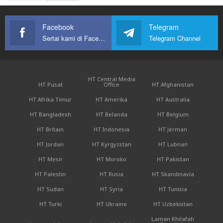
Facebook
Telegram
Sertai kami di Facebook
Telegram Channel
HT Central Media
HT Pusat
Office
HT Afghanistan
HT Afrika Timur
HT Amerika
HT Australia
HT Bangladesh
HT Belanda
HT Belgium
HT Britain
HT Indonesia
HT Jerman
HT Jordan
HT Kyrgyzstan
HT Lubnan
HT Mesir
HT Moroko
HT Pakistan
HT Palestin
HT Rusia
HT Skandinavia
HT Sudan
HT Syria
HT Tunisia
HT Turki
HT Ukraine
HT Uzbekistan
Laman Khilafah