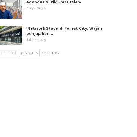
Agenda Politik Umat Islam
Aug 7, 2026
‘Network State’ di Forest City: Wajah
penjajahan…
Jul 29, 2026
SEBELUM
BERIKUT
1 dari 1,367