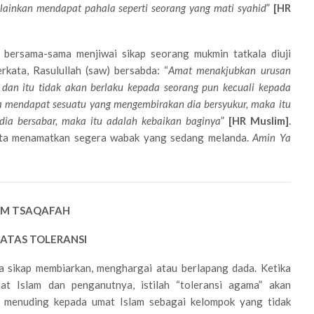
elainkan mendapat pahala seperti seorang yang mati syahid
”
[HR
a bersama-sama menjiwai sikap seorang mukmin tatkala diuji
rkata, Rasulullah (saw) bersabda: “
Amat menakjubkan urusan
dan itu tidak akan berlaku kepada seorang pun kecuali kepada
a mendapat sesuatu yang mengembirakan dia bersyukur, maka itu
dia bersabar, maka itu adalah kebaikan baginya
”
[HR Muslim]
.
erta menamatkan segera wabak yang sedang melanda.
Amin Ya
M TSAQAFAH
ATAS TOLERANSI
 sikap membiarkan, menghargai atau berlapang dada. Ketika
mat Islam dan penganutnya, istilah “toleransi agama” akan
n menuding kepada umat Islam sebagai kelompok yang tidak