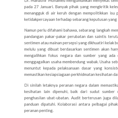
Dr. Mahathir Mohamed mengumumkan menyekat semen
pada 27 Januari. Banyak pihak yang mengkritik kel
menangguk di air keruh dengan mempolitikkan isu 
ketidakpercayaan terhadap sebarang keputusan yang 
Namun perlu difahami bahawa, sebarang langkah me
pandangan pakar-pakar perubatan dan saintis teru
sentimen atau mainan persepsi yang dikhuatiri kelak
melulu yang dibuat berdasarkan sentimen akan ha
mengalihkan fokus negara dan sumber yang ada d
menggagalkan usaha membendung wabak. Usaha sebeg
menuntut kepada pelaksanaan dasar yang konsiste
memastikan kesiapsiagaan perkhidmatan kesihatan dal
Di sinilah letaknya peranan negara dalam memastik
kesihatan lain dipenuhi, baik dari sudut sumber 
penghasilan ubat-ubatan. Audit berterusan juga di
panduan dipatuhi. Kolaborasi antara pelbagai pih
peranan penting.