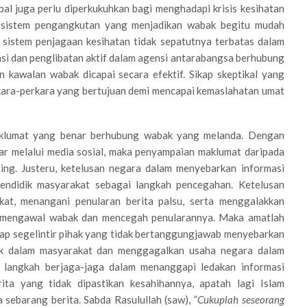
obal juga perlu diperkukuhkan bagi menghadapi krisis kesihatan
n sistem pengangkutan yang menjadikan wabak begitu mudah
 sistem penjagaan kesihatan tidak sepatutnya terbatas dalam
si dan penglibatan aktif dalam agensi antarabangsa berhubung
n kawalan wabak dicapai secara efektif. Sikap skeptikal yang
kara-perkara yang bertujuan demi mencapai kemaslahatan umat
aklumat yang benar berhubung wabak yang melanda. Dengan
ar melalui media sosial, maka penyampaian maklumat daripada
ng. Justeru, ketelusan negara dalam menyebarkan informasi
endidik masyarakat sebagai langkah pencegahan. Ketelusan
at, menangani penularan berita palsu, serta menggalakkan
 mengawal wabak dan mencegah penularannya. Maka amatlah
ap segelintir pihak yang tidak bertanggungjawab menyebarkan
nik dalam masyarakat dan menggagalkan usaha negara dalam
langkah berjaga-jaga dalam menanggapi ledakan informasi
ita yang tidak dipastikan kesahihannya, apatah lagi Islam
sebarang berita. Sabda Rasulullah (saw), ”
Cukuplah seseorang