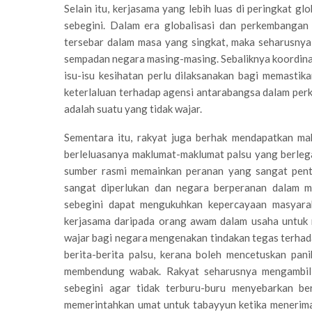
Selain itu, kerjasama yang lebih luas di peringkat gl
sebegini. Dalam era globalisasi dan perkembanga
tersebar dalam masa yang singkat, maka seharusnya
sempadan negara masing-masing. Sebaliknya koordina
isu-isu kesihatan perlu dilaksanakan bagi memastika
keterlaluan terhadap agensi antarabangsa dalam per
adalah suatu yang tidak wajar.
Sementara itu, rakyat juga berhak mendapatkan m
berleluasanya maklumat-maklumat palsu yang berleg
sumber rasmi memainkan peranan yang sangat penti
sangat diperlukan dan negara berperanan dalam m
sebegini dapat mengukuhkan kepercayaan masyarak
kerjasama daripada orang awam dalam usaha untuk
wajar bagi negara mengenakan tindakan tegas terhad
berita-berita palsu, kerana boleh mencetuskan pa
membendung wabak. Rakyat seharusnya mengambil 
sebegini agar tidak terburu-buru menyebarkan ber
memerintahkan umat untuk tabayyun ketika menerima 