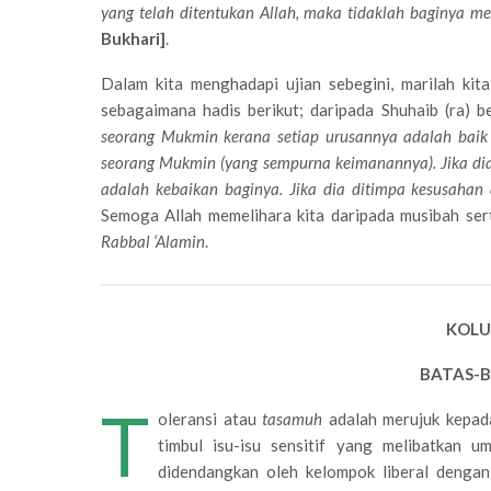
yang telah ditentukan Allah, maka tidaklah baginya m
Bukhari]
.
Dalam kita menghadapi ujian sebegini, marilah kit
sebagaimana hadis berikut; daripada Shuhaib (ra) be
seorang Mukmin kerana setiap urusannya adalah baik 
seorang Mukmin (yang sempurna keimanannya). Jika di
adalah kebaikan baginya. Jika dia ditimpa kesusahan 
Semoga Allah memelihara kita daripada musibah s
Rabbal ‘Alamin
.
KOLU
BATAS-B
T
oleransi atau
tasamuh
adalah merujuk kepada
timbul isu-isu sensitif yang melibatkan u
didendangkan oleh kelompok liberal denga