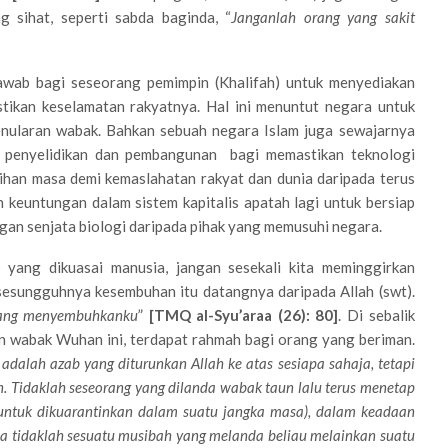
 sihat, seperti sabda baginda, “
Janganlah orang yang sakit
wab bagi seseorang pemimpin (Khalifah) untuk menyediakan
tikan keselamatan rakyatnya. Hal ini menuntut negara untuk
nularan wabak. Bahkan sebuah negara Islam juga sewajarnya
 penyelidikan dan pembangunan bagi memastikan teknologi
ihan masa demi kemaslahatan rakyat dan dunia daripada terus
 keuntungan dalam sistem kapitalis apatah lagi untuk bersiap
an senjata biologi daripada pihak yang memusuhi negara.
 yang dikuasai manusia, jangan sesekali kita meminggirkan
sesungguhnya kesembuhan itu datangnya daripada Allah (swt).
 yang menyembuhkanku
”
[TMQ al-Syu’araa (26): 80]
. Di sebalik
n wabak Wuhan ini, terdapat rahmah bagi orang yang beriman.
dalah azab yang diturunkan Allah ke atas sesiapa sahaja, tetapi
. Tidaklah seseorang yang dilanda wabak taun lalu terus menetap
 untuk dikuarantinkan dalam suatu jangka masa), dalam keadaan
wa tidaklah sesuatu musibah yang melanda beliau melainkan suatu