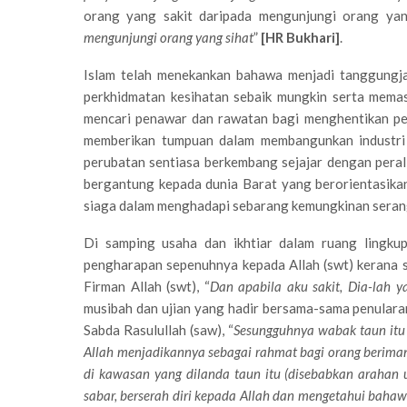
orang yang sakit daripada mengunjungi orang yang
mengunjungi orang yang sihat
”
[HR Bukhari]
.
Islam telah menekankan bahawa menjadi tanggungja
perkhidmatan kesihatan sebaik mungkin serta memas
mencari penawar dan rawatan bagi menghentikan pe
memberikan tumpuan dalam membangunkan industri
perubatan sentiasa berkembang sejajar dengan peral
bergantung kepada dunia Barat yang berorientasikan
siaga dalam menghadapi sebarang kemungkinan serang
Di samping usaha dan ikhtiar dalam ruang lingkup
pengharapan sepenuhnya kepada Allah (swt) kerana 
Firman Allah (swt), “
Dan apabila aku sakit, Dia-lah
musibah dan ujian yang hadir bersama-sama penulara
Sabda Rasulullah (saw), “
Sesungguhnya wabak taun itu a
Allah menjadikannya sebagai rahmat bagi orang beriman
di kawasan yang dilanda taun itu (disebabkan arahan
sabar, berserah diri kepada Allah dan mengetahui baha