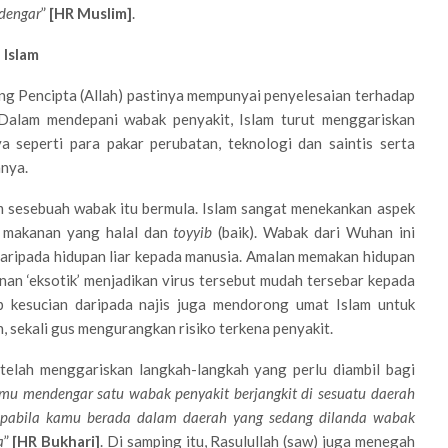
 dengar
”
[HR Muslim]
.
 Islam
ng Pencipta (Allah) pastinya mempunyai penyelesaian terhadap
Dalam mendepani wabak penyakit, Islam turut menggariskan
 seperti para pakar perubatan, teknologi dan saintis serta
nya.
um sesebuah wabak itu bermula. Islam sangat menekankan aspek
n makanan yang halal dan
toyyib
(baik). Wabak dari Wuhan ini
daripada hidupan liar kepada manusia. Amalan memakan hidupan
nan ‘eksotik’ menjadikan virus tersebut mudah tersebar kepada
p kesucian daripada najis juga mendorong umat Islam untuk
, sekali gus mengurangkan risiko terkena penyakit.
telah menggariskan langkah-langkah yang perlu diambil bagi
mu mendengar satu wabak penyakit berjangkit di sesuatu daerah
 apabila kamu berada dalam daerah yang sedang dilanda wabak
a
”
[HR Bukhari]
. Di samping itu, Rasulullah (saw) juga menegah