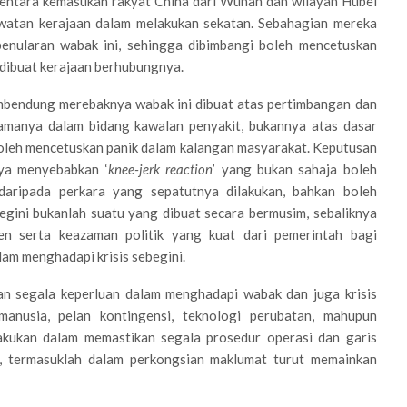
tara kemasukan rakyat China dari Wuhan dan wilayah Hubei
ewatan kerajaan dalam melakukan sekatan. Sebahagian mereka
penularan wabak ini, sehingga dibimbangi boleh mencetuskan
dibuat kerajaan berhubungnya.
mbendung merebaknya wabak ini dibuat atas pertimbangan dan
tamanya dalam bidang kawalan penyakit, bukannya atas dasar
 boleh mencetuskan panik dalam kalangan masyarakat. Keputusan
nya menyebabkan ‘
knee-jerk reaction
’ yang bukan sahaja boleh
aripada perkara yang sepatutnya dilakukan, bahkan boleh
ini bukanlah suatu yang dibuat secara bermusim, sebaliknya
n serta keazaman politik yang kuat dari pemerintah bagi
am menghadapi krisis sebegini.
an segala keperluan dalam menghadapi wabak dan juga krisis
manusia, pelan kontingensi, teknologi perubatan, mahupun
lakukan dalam memastikan segala prosedur operasi dan garis
ak, termasuklah dalam perkongsian maklumat turut memainkan