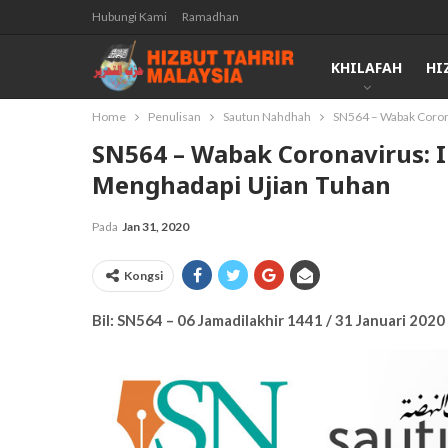
Hubungi Kami
Ramadhan
KHILAFAH
HI
Home
Penulisan
Sautun Nahdhah
SN564 – Wabak Corona
SN564 – Wabak Coronavirus: I
Menghadapi Ujian Tuhan
Pada
Jan 31, 2020
Kongsi
Bil: SN564 – 06 Jamadilakhir 1441 / 31 Januari 2020