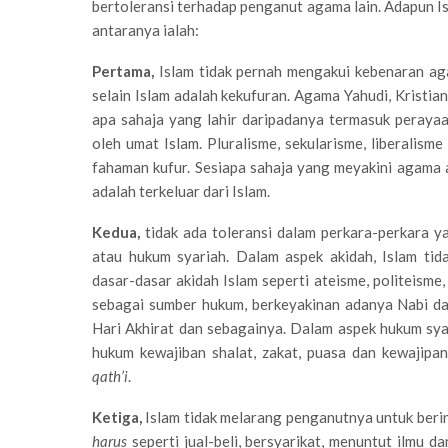
bertoleransi terhadap penganut agama lain. Adapun I
antaranya ialah:
Pertama,
Islam tidak pernah mengakui kebenaran aga
selain Islam adalah kekufuran. Agama Yahudi, Kristia
apa sahaja yang lahir daripadanya termasuk peraya
oleh umat Islam. Pluralisme, sekularisme, liberalism
fahaman kufur. Sesiapa sahaja yang meyakini agama 
adalah terkeluar dari Islam.
Kedua,
tidak ada toleransi dalam perkara-perkara ya
atau hukum syariah. Dalam aspek akidah, Islam ti
dasar-dasar akidah Islam seperti ateisme, politeisme
sebagai sumber hukum, berkeyakinan adanya Nabi da
Hari Akhirat dan sebagainya. Dalam aspek hukum sya
hukum kewajiban shalat, zakat, puasa dan kewajipan-
qath’i
.
Ketiga,
Islam tidak melarang penganutnya untuk beri
harus
seperti jual-beli, bersyarikat, menuntut ilmu da