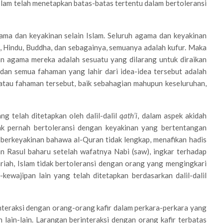
slam telah menetapkan batas-batas tertentu dalam bertoleransi
ma dan keyakinan selain Islam. Seluruh agama dan keyakinan
n, Hindu, Buddha, dan sebagainya, semuanya adalah kufur. Maka
an agama mereka adalah sesuatu yang dilarang untuk diraikan
e dan semua fahaman yang lahir dari idea-idea tersebut adalah
atau fahaman tersebut, baik sebahagian mahupun keseluruhan,
ng telah ditetapkan oleh dalil-dalil
qath’i
, dalam aspek akidah
dak pernah bertoleransi dengan keyakinan yang bertentangan
, berkeyakinan bahawa al-Quran tidak lengkap, menafikan hadis
n Rasul baharu setelah wafatnya Nabi (saw), ingkar terhadap
riah, Islam tidak bertoleransi dengan orang yang mengingkari
kewajipan lain yang telah ditetapkan berdasarkan dalil-dalil
nteraksi dengan orang-orang kafir dalam perkara-perkara yang
n lain-lain. Larangan berinteraksi dengan orang kafir terbatas