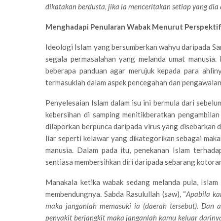
dikatakan berdusta, jika ia menceritakan setiap yang dia
Menghadapi Penularan Wabak Menurut Perspektif
Ideologi Islam yang bersumberkan wahyu daripada Sa
segala permasalahan yang melanda umat manusia. 
beberapa panduan agar merujuk kepada para ahlinya
termasuklah dalam aspek pencegahan dan pengawalan
Penyelesaian Islam dalam isu ini bermula dari sebel
kebersihan di samping menitikberatkan pengambila
dilaporkan berpunca daripada virus yang disebarkan 
liar seperti kelawar yang dikategorikan sebagai maka
manusia. Dalam pada itu, penekanan Islam terhada
sentiasa membersihkan diri daripada sebarang kotoran
Manakala ketika wabak sedang melanda pula, Islam 
membendungnya. Sabda Rasulullah (saw), “
Apabila ka
maka janganlah memasuki ia (daerah tersebut). Dan
penyakit berjangkit maka janganlah kamu keluar dariny