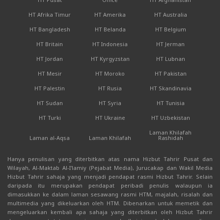
HT Afrika Timur
HT Amerika
HT Australia
HT Bangladesh
HT Belanda
HT Belgium
HT Britain
HT Indonesia
HT Jerman
HT Jordan
HT Kyrgyzstan
HT Lubnan
HT Mesir
HT Moroko
HT Pakistan
HT Palestin
HT Rusia
HT Skandinavia
HT Sudan
HT Syria
HT Tunisia
HT Turki
HT Ukraine
HT Uzbekistan
Laman Khilafah
Laman al-Aqsa
Laman Khilafah
Rashidah
Hanya penulisan yang diterbitkan atas nama Hizbut Tahrir Pusat dan
Wilayah, Al-Maktab Al-I'lamiy (Pejabat Media), Jurucakap dan Wakil Media
Hizbut Tahrir sahaja yang menjadi pendapat rasmi Hizbut Tahrir. Selain
daripada itu merupakan pendapat peribadi penulis walaupun ia
dimasukkan ke dalam laman sesawang rasmi HTM, majalah, risalah dan
multimedia yang dikeluarkan oleh HTM. Dibenarkan untuk memetik dan
mengeluarkan kembali apa sahaja yang diterbitkan oleh Hizbut Tahrir