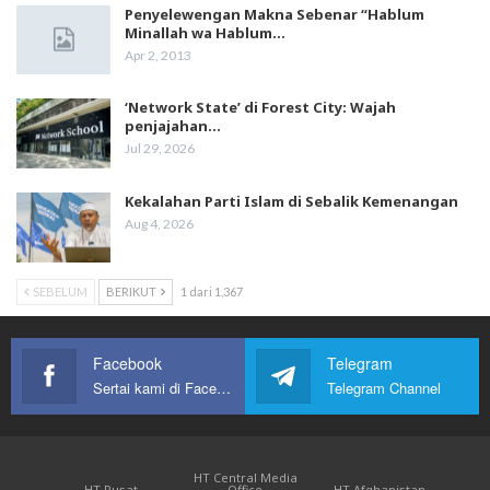
Penyelewengan Makna Sebenar “Hablum
Minallah wa Hablum…
Apr 2, 2013
‘Network State’ di Forest City: Wajah
penjajahan…
Jul 29, 2026
Kekalahan Parti Islam di Sebalik Kemenangan
Aug 4, 2026
SEBELUM
BERIKUT
1 dari 1,367
Facebook
Telegram
Sertai kami di Facebook
Telegram Channel
HT Central Media
HT Pusat
Office
HT Afghanistan