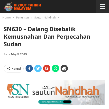
Home
Penulisan
Sautun Nahdhah
SN630 – Dalang Disebalik
Kemusnahan Dan Perpecahan
Sudan
Pada
May 9, 2023
Kongsi