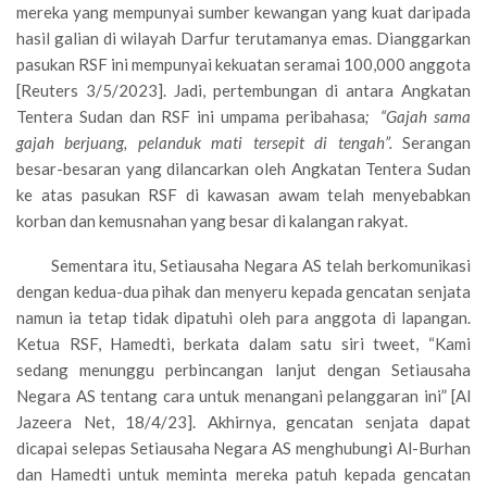
mereka yang mempunyai sumber kewangan yang kuat daripada
hasil galian di wilayah Darfur terutamanya emas. Dianggarkan
pasukan RSF ini mempunyai kekuatan seramai 100,000 anggota
[Reuters 3/5/2023]. Jadi, pertembungan di antara Angkatan
Tentera Sudan dan RSF ini umpama peribahasa
; “Gajah sama
gajah berjuang, pelanduk mati tersepit di tengah”.
Serangan
besar-besaran yang dilancarkan oleh Angkatan Tentera Sudan
ke atas pasukan RSF di kawasan awam telah menyebabkan
korban dan kemusnahan yang besar di kalangan rakyat.
Sementara itu, Setiausaha Negara AS telah berkomunikasi
dengan kedua-dua pihak dan menyeru kepada gencatan senjata
namun ia tetap tidak dipatuhi oleh para anggota di lapangan.
Ketua RSF, Hamedti, berkata dalam satu siri tweet, “Kami
sedang menunggu perbincangan lanjut dengan Setiausaha
Negara AS tentang cara untuk menangani pelanggaran ini” [Al
Jazeera Net, 18/4/23]. Akhirnya, gencatan senjata dapat
dicapai selepas Setiausaha Negara AS menghubungi Al-Burhan
dan Hamedti untuk meminta mereka patuh kepada gencatan