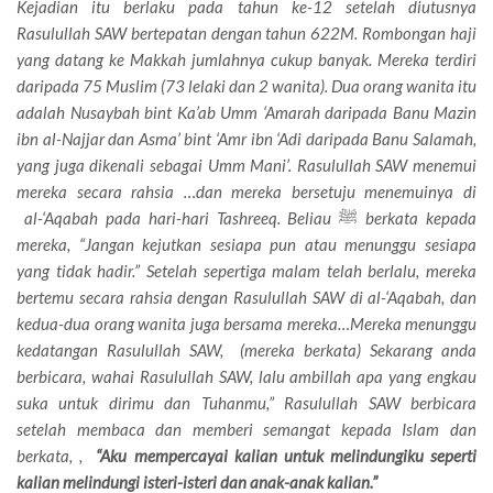
Kejadian itu berlaku pada tahun ke-12 setelah diutusnya
Rasulullah SAW bertepatan dengan tahun 622M. Rombongan haji
yang datang ke Makkah jumlahnya cukup banyak. Mereka terdiri
daripada 75 Muslim (73 lelaki dan 2 wanita). Dua orang wanita itu
adalah Nusaybah bint Ka’ab Umm ‘Amarah daripada Banu Mazin
ibn al-Najjar dan Asma’ bint ‘Amr ibn ‘Adi daripada Banu Salamah,
yang juga dikenali sebagai Umm Mani’. Rasulullah SAW menemui
mereka secara rahsia …dan mereka bersetuju menemuinya di
al-‘Aqabah pada hari-hari Tashreeq. Beliau
ﷺ
berkata kepada
mereka, “Jangan kejutkan sesiapa pun atau menunggu sesiapa
yang tidak hadir.” Setelah sepertiga malam telah berlalu, mereka
bertemu secara rahsia dengan Rasulullah SAW di al-‘Aqabah, dan
kedua-dua orang wanita juga bersama mereka…Mereka menunggu
kedatangan Rasulullah SAW, (mereka berkata) Sekarang anda
berbicara, wahai Rasulullah SAW, lalu ambillah apa yang engkau
suka untuk dirimu dan Tuhanmu,” Rasulullah SAW berbicara
setelah membaca dan memberi semangat kepada Islam dan
berkata, ,
“Aku mempercayai kalian untuk melindungiku seperti
kalian melindungi isteri-isteri dan anak-anak kalian.”