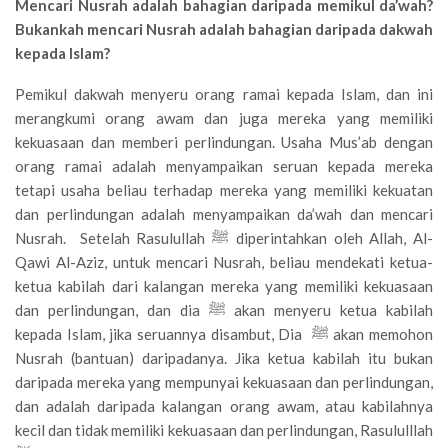
Mencari Nusrah adalah bahagian daripada memikul da’wah?
Bukankah mencari Nusrah adalah bahagian daripada dakwah
kepada Islam?
Pemikul dakwah menyeru orang ramai kepada Islam, dan ini
merangkumi orang awam dan juga mereka yang memiliki
kekuasaan dan memberi perlindungan. Usaha Mus’ab dengan
orang ramai adalah menyampaikan seruan kepada mereka
tetapi usaha beliau terhadap mereka yang memiliki kekuatan
dan perlindungan adalah menyampaikan da’wah dan mencari
Nusrah. Setelah Rasulullah ﷺ diperintahkan oleh Allah, Al-
Qawi Al-Aziz, untuk mencari Nusrah, beliau mendekati ketua-
ketua kabilah dari kalangan mereka yang memiliki kekuasaan
dan perlindungan, dan dia ﷺ akan menyeru ketua kabilah
kepada Islam, jika seruannya disambut, Dia ﷺ akan memohon
Nusrah (bantuan) daripadanya. Jika ketua kabilah itu bukan
daripada mereka yang mempunyai kekuasaan dan perlindungan,
dan adalah daripada kalangan orang awam, atau kabilahnya
kecil dan tidak memiliki kekuasaan dan perlindungan, Rasululllah