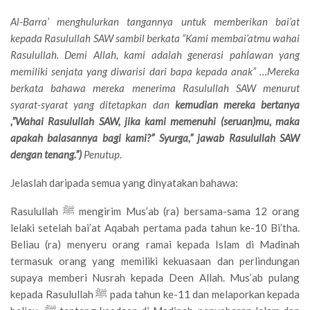
Al-Barra’ menghulurkan tangannya untuk memberikan bai’at
kepada Rasulullah SAW sambil berkata “Kami membai’atmu wahai
Rasulullah. Demi Allah, kami adalah generasi pahlawan yang
memiliki senjata yang diwarisi dari bapa kepada anak” …Mereka
berkata bahawa mereka menerima Rasulullah SAW menurut
syarat-syarat yang ditetapkan dan
kemudian mereka bertanya
,”Wahai Rasulullah SAW, jika kami memenuhi (seruan)mu, maka
apakah balasannya bagi kami?” Syurga,” jawab Rasulullah SAW
dengan tenang.”)
Penutup.
Jelaslah daripada semua yang dinyatakan bahawa:
Rasulullah ﷺ mengirim Mus’ab (ra) bersama-sama 12 orang
lelaki setelah bai’at Aqabah pertama pada tahun ke-10 Bi’tha.
Beliau (ra) menyeru orang ramai kepada Islam di Madinah
termasuk orang yang memiliki kekuasaan dan perlindungan
supaya memberi Nusrah kepada Deen Allah. Mus’ab pulang
kepada Rasulullah ﷺ pada tahun ke-11 dan melaporkan kepada