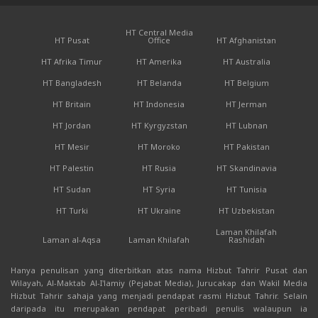
HT Central Media
HT Pusat
Office
HT Afghanistan
HT Afrika Timur
HT Amerika
HT Australia
HT Bangladesh
HT Belanda
HT Belgium
HT Britain
HT Indonesia
HT Jerman
HT Jordan
HT Kyrgyzstan
HT Lubnan
HT Mesir
HT Moroko
HT Pakistan
HT Palestin
HT Rusia
HT Skandinavia
HT Sudan
HT Syria
HT Tunisia
HT Turki
HT Ukraine
HT Uzbekistan
Laman Khilafah
Laman al-Aqsa
Laman Khilafah
Rashidah
Hanya penulisan yang diterbitkan atas nama Hizbut Tahrir Pusat dan
Wilayah, Al-Maktab Al-I'lamiy (Pejabat Media), Jurucakap dan Wakil Media
Hizbut Tahrir sahaja yang menjadi pendapat rasmi Hizbut Tahrir. Selain
daripada itu merupakan pendapat peribadi penulis walaupun ia