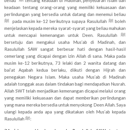
beliau ﷺ tentang keadaan di Madinah, penyebaran Islam dan
keadaan tentang orang-orang yang memiliki kekuasaan dan
perlindungan yang bersedia untuk datang dan menemui beliau
ﷺ pada musim ke-12 berikutnya supaya Rasulullah ﷺ boleh
menjelaskan kepada mereka syarat-syarat yang beliau mahukan
untuk mencapai kemenangan untuk Deen. Rasulullah ﷺ
bersetuju dan mengakui usaha Mus’ab di Madinah, dan
Rasulullah SAW sangat berbesar hati dengan hasil-hasil
cemerlang yang dicapai dengan izin Allah di sana. Maka pada
musim ke-12 berikutnya, 73 lelaki dan 2 wanita datang dan
bai’at Aqabah kedua berlaku, diikuti dengan Hijrah dan
penegakan Negara Islam. Maka usaha Mus’ab di Madinah
adalah tonggak asas dalam tindakan bagi mendapatkan Nusrah.
Allah SWT telah menjadikan kemenangan dicapai melalui orang
yang memiliki kekuasaan dan dapat memberikan perlindungan
yang mana mereka bersedia untuk menyokong Deen Allah. Saya
ulangi kepada anda apa yang dikatakan oleh Mus’ab kepada
Rasulullah ﷺ: