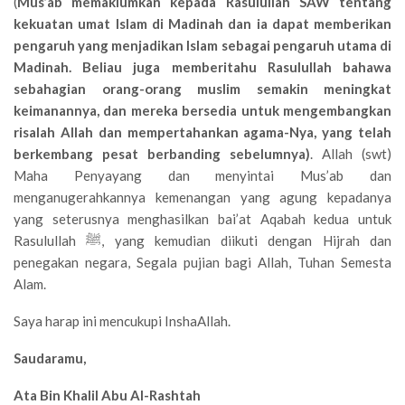
(
Mus’ab memaklumkan kepada Rasulullah SAW tentang
kekuatan umat Islam di Madinah dan ia dapat memberikan
pengaruh yang menjadikan Islam sebagai pengaruh utama di
Madinah. Beliau juga memberitahu Rasulullah bahawa
sebahagian orang-orang muslim semakin meningkat
keimanannya, dan mereka bersedia untuk mengembangkan
risalah Allah dan mempertahankan agama-Nya, yang telah
berkembang pesat berbanding sebelumnya)
. Allah (swt)
Maha Penyayang dan menyintai Mus’ab dan
menganugerahkannya kemenangan yang agung kepadanya
yang seterusnya menghasilkan bai’at Aqabah kedua untuk
Rasulullah ﷺ, yang kemudian diikuti dengan Hijrah dan
penegakan negara, Segala pujian bagi Allah, Tuhan Semesta
Alam.
Saya harap ini mencukupi InshaAllah.
Saudaramu,
Ata Bin Khalil Abu Al-Rashtah