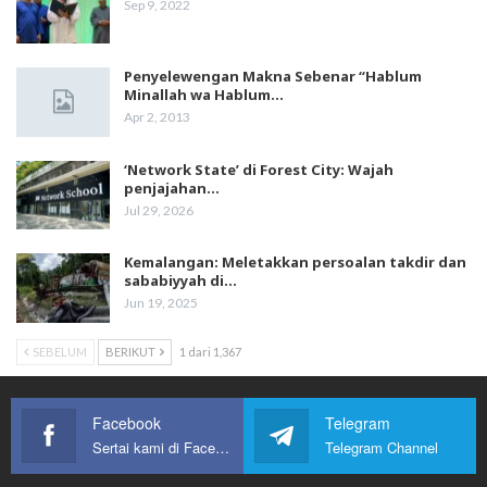
Sep 9, 2022
Penyelewengan Makna Sebenar “Hablum
Minallah wa Hablum…
Apr 2, 2013
‘Network State’ di Forest City: Wajah
penjajahan…
Jul 29, 2026
Kemalangan: Meletakkan persoalan takdir dan
sababiyyah di…
Jun 19, 2025
SEBELUM
BERIKUT
1 dari 1,367
Facebook
Telegram
Sertai kami di Facebook
Telegram Channel