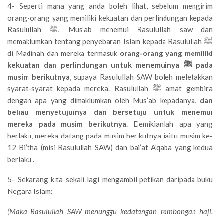
4- Seperti mana yang anda boleh lihat, sebelum mengirim
orang-orang yang memiliki kekuatan dan perlindungan kepada
Rasulullah ﷺ, Mus’ab menemui Rasulullah saw dan
memaklumkan tentang penyebaran Islam kepada Rasulullah ﷺ
di Madinah dan mereka termasuk
orang-orang yang memiliki
kekuatan dan perlindungan untuk menemuinya ﷺ pada
musim berikutnya
, supaya Rasulullah SAW boleh meletakkan
syarat-syarat kepada mereka. Rasulullah ﷺ amat gembira
dengan apa yang dimaklumkan oleh Mus’ab kepadanya,
dan
beliau menyetujuinya dan bersetuju untuk menemui
mereka pada musim berikutnya
. Demikianlah apa yang
berlaku, mereka datang pada musim berikutnya iaitu musim ke-
12 Bi’tha (misi Rasulullah SAW) dan bai’at A’qaba yang kedua
berlaku .
5- Sekarang kita sekali lagi mengambil petikan daripada buku
Negara Islam:
(Maka Rasulullah SAW menunggu kedatangan rombongan haji.