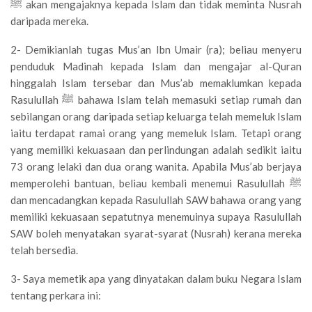
ﷺ akan mengajaknya kepada Islam dan tidak meminta Nusrah
daripada mereka.
2- Demikianlah tugas Mus’an Ibn Umair (ra); beliau menyeru
penduduk Madinah kepada Islam dan mengajar al-Quran
hinggalah Islam tersebar dan Mus’ab memaklumkan kepada
Rasulullah ﷺ bahawa Islam telah memasuki setiap rumah dan
sebilangan orang daripada setiap keluarga telah memeluk Islam
iaitu terdapat ramai orang yang memeluk Islam. Tetapi orang
yang memiliki kekuasaan dan perlindungan adalah sedikit iaitu
73 orang lelaki dan dua orang wanita. Apabila Mus’ab berjaya
memperolehi bantuan, beliau kembali menemui Rasulullah ﷺ
dan mencadangkan kepada Rasulullah SAW bahawa orang yang
memiliki kekuasaan sepatutnya menemuinya supaya Rasulullah
SAW boleh menyatakan syarat-syarat (Nusrah) kerana mereka
telah bersedia.
3- Saya memetik apa yang dinyatakan dalam buku Negara Islam
tentang perkara ini: