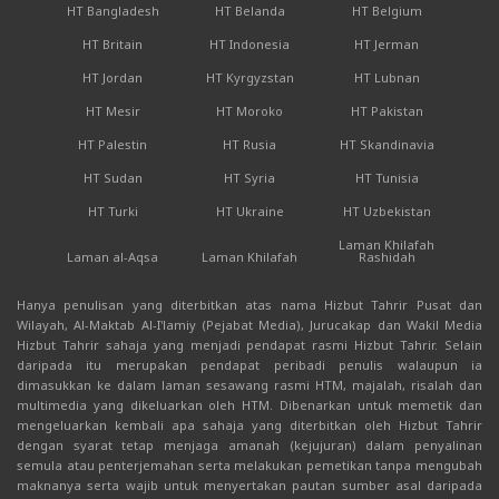
HT Bangladesh
HT Belanda
HT Belgium
HT Britain
HT Indonesia
HT Jerman
HT Jordan
HT Kyrgyzstan
HT Lubnan
HT Mesir
HT Moroko
HT Pakistan
HT Palestin
HT Rusia
HT Skandinavia
HT Sudan
HT Syria
HT Tunisia
HT Turki
HT Ukraine
HT Uzbekistan
Laman Khilafah
Laman al-Aqsa
Laman Khilafah
Rashidah
Hanya penulisan yang diterbitkan atas nama Hizbut Tahrir Pusat dan
Wilayah, Al-Maktab Al-I'lamiy (Pejabat Media), Jurucakap dan Wakil Media
Hizbut Tahrir sahaja yang menjadi pendapat rasmi Hizbut Tahrir. Selain
daripada itu merupakan pendapat peribadi penulis walaupun ia
dimasukkan ke dalam laman sesawang rasmi HTM, majalah, risalah dan
multimedia yang dikeluarkan oleh HTM. Dibenarkan untuk memetik dan
mengeluarkan kembali apa sahaja yang diterbitkan oleh Hizbut Tahrir
dengan syarat tetap menjaga amanah (kejujuran) dalam penyalinan
semula atau penterjemahan serta melakukan pemetikan tanpa mengubah
maknanya serta wajib untuk menyertakan pautan sumber asal daripada