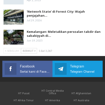
Apr 2, 2013
‘Network State’ di Forest City: Wajah
penjajahan…
Jul 29, 2026
Kemalangan: Meletakkan persoalan takdir dan
sababiyyah di…
Jun 19, 2025
SEBELUM
BERIKUT
1 dari 1,367
Facebook
Telegram
Sertai kami di Facebook
Telegram Channel
HT Central Media
HT Pusat
Office
HT Afghanistan
HT Afrika Timur
HT Amerika
HT Australia