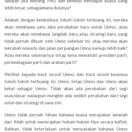
lakukan jika menang PRU dan kembali mendapat kuasa yang
lebih besar, sebagaimana dulunya?
Adakah dengan kembalinya tokoh-tokoh terbuang ini, mereka
akan membawa satu idea perubahan baru untuk Umno; atau
mereka akan membawa langkah baru atau strategi baru yang
tidak pernah dibuat oleh Umno sebelum ini; atau mereka akan
merubah
nawaitu
dan jalan perjuangan Umno menuju lebih baik?
Atau mereka sebenarnya tetap kena mematuhi presiden parti,
perlembagaan parti dan arahan parti?
Melihat kepada
track record
Umno, dan
track record
kesemua
tokoh-tokoh terbuang ini, Umno tetap Umno dan Umno akan
kekal sebagai Umno. Tidak akan ada perubahan dari segi
asas/dasar walaupun mungkin ada sedikit perubahan dari segi
uslub
dan strategi di sana sini.
Umno tidak pernah faham bahawa kuasa merupakan amanah
dari Allah untuk menerapkan hukum-hukum-Nya secara
kaffah
.
Bahkan, tidak keterlaluan untuk menyatakan bahawa Umno