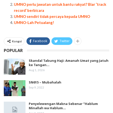
UMNO perlu jawatan untuk bantu rakyat? Biar ‘track
record’ berbicara
UMNO sendiri tidak percaya kepada UMNO
UMNO-Lah Petualang!
Facebook
Twitter
Kongsi
POPULAR
Skandal Tabung Haji: Amanah Umat yang Jatuh
ke Tangan…
Aug 1, 2026
SN615 – Mubahalah
Sep 9, 2022
Penyelewengan Makna Sebenar “Hablum
Minallah wa Hablum…