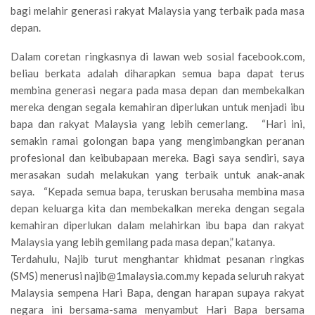
bagi melahir generasi rakyat Malaysia yang terbaik pada masa
depan.
Dalam coretan ringkasnya di lawan web sosial facebook.com,
beliau berkata adalah diharapkan semua bapa dapat terus
membina generasi negara pada masa depan dan membekalkan
mereka dengan segala kemahiran diperlukan untuk menjadi ibu
bapa dan rakyat Malaysia yang lebih cemerlang. “Hari ini,
semakin ramai golongan bapa yang mengimbangkan peranan
profesional dan keibubapaan mereka. Bagi saya sendiri, saya
merasakan sudah melakukan yang terbaik untuk anak-anak
saya. “Kepada semua bapa, teruskan berusaha membina masa
depan keluarga kita dan membekalkan mereka dengan segala
kemahiran diperlukan dalam melahirkan ibu bapa dan rakyat
Malaysia yang lebih gemilang pada masa depan,” katanya.
Terdahulu, Najib turut menghantar khidmat pesanan ringkas
(SMS) menerusi
najib@1malaysia.com.my
kepada seluruh rakyat
Malaysia sempena Hari Bapa, dengan harapan supaya rakyat
negara ini bersama-sama menyambut Hari Bapa bersama