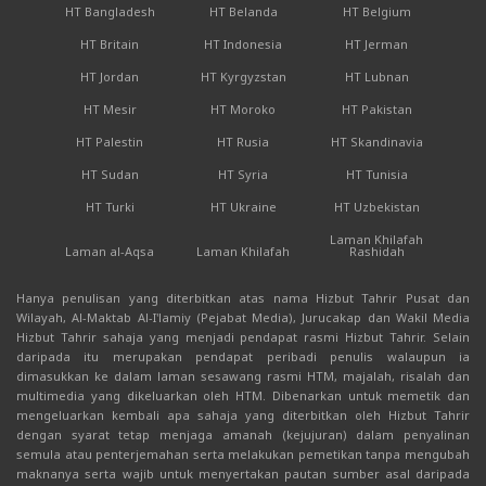
HT Bangladesh
HT Belanda
HT Belgium
HT Britain
HT Indonesia
HT Jerman
HT Jordan
HT Kyrgyzstan
HT Lubnan
HT Mesir
HT Moroko
HT Pakistan
HT Palestin
HT Rusia
HT Skandinavia
HT Sudan
HT Syria
HT Tunisia
HT Turki
HT Ukraine
HT Uzbekistan
Laman Khilafah
Laman al-Aqsa
Laman Khilafah
Rashidah
Hanya penulisan yang diterbitkan atas nama Hizbut Tahrir Pusat dan
Wilayah, Al-Maktab Al-I'lamiy (Pejabat Media), Jurucakap dan Wakil Media
Hizbut Tahrir sahaja yang menjadi pendapat rasmi Hizbut Tahrir. Selain
daripada itu merupakan pendapat peribadi penulis walaupun ia
dimasukkan ke dalam laman sesawang rasmi HTM, majalah, risalah dan
multimedia yang dikeluarkan oleh HTM. Dibenarkan untuk memetik dan
mengeluarkan kembali apa sahaja yang diterbitkan oleh Hizbut Tahrir
dengan syarat tetap menjaga amanah (kejujuran) dalam penyalinan
semula atau penterjemahan serta melakukan pemetikan tanpa mengubah
maknanya serta wajib untuk menyertakan pautan sumber asal daripada