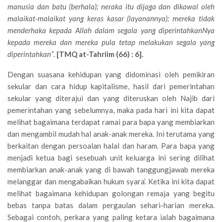
manusia dan batu (berhala); neraka itu dijaga dan dikawal oleh
malaikat-malaikat yang keras kasar (layanannya); mereka tidak
menderhaka kepada Allah dalam segala yang diperintahkanNya
kepada mereka dan mereka pula tetap melakukan segala yang
diperintahkan”
.
[TMQ at-Tahriim (66) : 6].
Dengan suasana kehidupan yang didominasi oleh pemikiran
sekular dan cara hidup kapitalisme, hasil dari pemerintahan
sekular yang diterajui dan yang diteruskan oleh Najib dari
pemerintahan yang sebelumnya, maka pada hari ini kita dapat
melihat bagaimana terdapat ramai para bapa yang membiarkan
dan mengambil mudah hal anak-anak mereka. Ini terutama yang
berkaitan dengan persoalan halal dan haram. Para bapa yang
menjadi ketua bagi sesebuah unit keluarga ini sering dilihat
membiarkan anak-anak yang di bawah tanggungjawab mereka
melanggar dan mengabaikan hukum syara’. Ketika ini kita dapat
melihat bagaimana kehidupan golongan remaja yang begitu
bebas tanpa batas dalam pergaulan sehari-harian mereka.
Sebagai contoh, perkara yang paling ketara ialah bagaimana