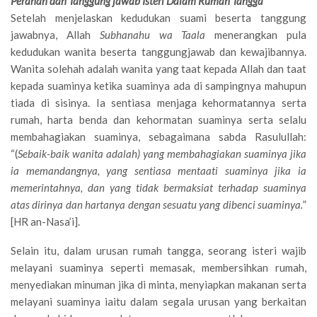
Peranan dan Tanggung jawab Isteri Dalam Rumah Tangga
Setelah menjelaskan kedudukan suami beserta tanggung
jawabnya, Allah
Subhanahu wa Taala
menerangkan pula
kedudukan wanita beserta tanggungjawab dan kewajibannya.
Wanita solehah adalah wanita yang taat kepada Allah dan taat
kepada suaminya ketika suaminya ada di sampingnya mahupun
tiada di sisinya. Ia sentiasa menjaga kehormatannya serta
rumah, harta benda dan kehormatan suaminya serta selalu
membahagiakan suaminya, sebagaimana sabda Rasulullah:
“(
Sebaik-baik wanita adalah) yang membahagiakan suaminya jika
ia memandangnya, yang sentiasa mentaati suaminya jika ia
memerintahnya, dan yang tidak bermaksiat terhadap suaminya
atas dirinya dan hartanya dengan sesuatu yang dibenci suaminya.
”
[HR an-Nasa’i].
Selain itu, dalam urusan rumah tangga, seorang isteri wajib
melayani suaminya seperti memasak, membersihkan rumah,
menyediakan minuman jika di minta, menyiapkan makanan serta
melayani suaminya iaitu dalam segala urusan yang berkaitan