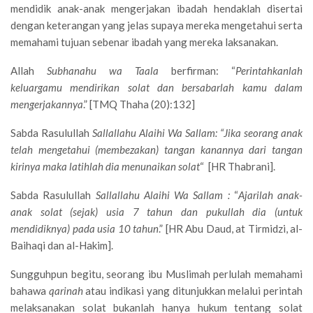
mendidik anak-anak mengerjakan ibadah hendaklah disertai
dengan keterangan yang jelas supaya mereka mengetahui serta
memahami tujuan sebenar ibadah yang mereka laksanakan.
Allah
Subhanahu wa Taala
berfirman: “
Perintahkanlah
keluargamu mendirikan solat dan bersabarlah kamu dalam
mengerjakannya
.” [TMQ Thaha (20):132]
Sabda Rasulullah
Sallallahu Alaihi Wa Sallam: “
Jika seorang anak
telah mengetahui (membezakan) tangan kanannya dari tangan
kirinya maka latihlah dia menunaikan solat
“ [HR Thabrani].
Sabda Rasulullah
Sallallahu Alaihi Wa Sallam :
“
Ajarilah anak-
anak solat (sejak) usia 7 tahun dan pukullah dia (untuk
mendidiknya) pada usia 10 tahun
.” [HR Abu Daud, at Tirmidzi, al-
Baihaqi dan al-Hakim].
Sungguhpun begitu, seorang ibu Muslimah perlulah memahami
bahawa
qarinah
atau indikasi yang ditunjukkan melalui perintah
melaksanakan solat bukanlah hanya hukum tentang solat