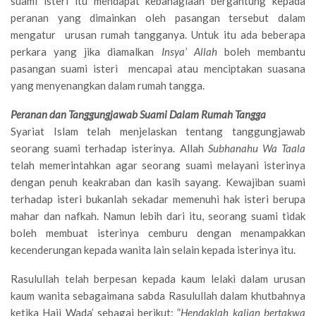
suami isteri itu mendapat kebahagiaan bergantung kepada
peranan yang dimainkan oleh pasangan tersebut dalam
mengatur urusan rumah tangganya. Untuk itu ada beberapa
perkara yang jika diamalkan
Insya’ Allah
boleh membantu
pasangan suami isteri mencapai atau menciptakan suasana
yang menyenangkan dalam rumah tangga.
Peranan dan Tanggungjawab Suami Dalam Rumah Tangga
Syariat Islam telah menjelaskan tentang tanggungjawab
seorang suami terhadap isterinya. Allah
Subhanahu Wa Taala
telah memerintahkan agar seorang suami melayani isterinya
dengan penuh keakraban dan kasih sayang. Kewajiban suami
terhadap isteri bukanlah sekadar memenuhi hak isteri berupa
mahar dan nafkah. Namun lebih dari itu, seorang suami tidak
boleh membuat isterinya cemburu dengan menampakkan
kecenderungan kepada wanita lain selain kepada isterinya itu.
Rasulullah telah berpesan kepada kaum lelaki dalam urusan
kaum wanita sebagaimana sabda Rasulullah dalam khutbahnya
ketika Haji Wada’ sebagai berikut: ”
Hendaklah kalian bertakwa