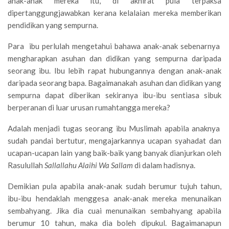
anak-anak mereka itu, di akhirat pula terpaksa
dipertanggungjawabkan kerana kelalaian mereka memberikan
pendidikan yang sempurna.
Para ibu perlulah mengetahui bahawa anak-anak sebenarnya
mengharapkan asuhan dan didikan yang sempurna daripada
seorang ibu. Ibu lebih rapat hubungannya dengan anak-anak
daripada seorang bapa. Bagaimanakah asuhan dan didikan yang
sempurna dapat diberikan sekiranya ibu-ibu sentiasa sibuk
berperanan di luar urusan rumahtangga mereka?
Adalah menjadi tugas seorang ibu Muslimah apabila anaknya
sudah pandai bertutur, mengajarkannya ucapan syahadat dan
ucapan-ucapan lain yang baik-baik yang banyak dianjurkan oleh
Rasulullah
Sallallahu Alaihi Wa Sallam
di dalam hadisnya.
Demikian pula apabila anak-anak sudah berumur tujuh tahun,
ibu-ibu hendaklah menggesa anak-anak mereka menunaikan
sembahyang. Jika dia cuai menunaikan sembahyang apabila
berumur 10 tahun, maka dia boleh dipukul. Bagaimanapun