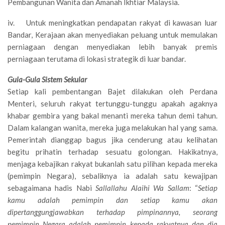
Pembangunan Wanita dan Amanah Ikhtiar Malaysia.
iv. Untuk meningkatkan pendapatan rakyat di kawasan luar
Bandar, Kerajaan akan menyediakan peluang untuk memulakan
perniagaan dengan menyediakan lebih banyak premis
perniagaan terutama di lokasi strategik di luar bandar.
Gula-Gula Sistem Sekular
Setiap kali pembentangan Bajet dilakukan oleh Perdana
Menteri, seluruh rakyat tertunggu-tunggu apakah agaknya
khabar gembira yang bakal menanti mereka tahun demi tahun.
Dalam kalangan wanita, mereka juga melakukan hal yang sama.
Pemerintah dianggap bagus jika cenderung atau kelihatan
begitu prihatin terhadap sesuatu golongan. Hakikatnya,
menjaga kebajikan rakyat bukanlah satu pilihan kepada mereka
(pemimpin Negara), sebaliknya ia adalah satu kewajipan
sebagaimana hadis Nabi
Sallallahu Alaihi Wa Sallam
: “
Setiap
kamu adalah pemimpin dan setiap kamu akan
dipertanggungjawabkan terhadap pimpinannya, seorang
pemimpin Negara adalah pemimpin kepada rakyatnya dan dia