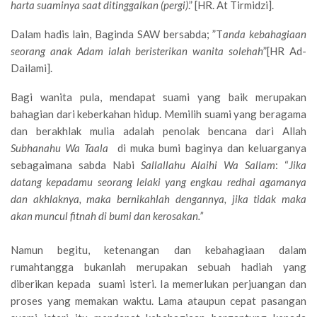
harta suaminya saat ditinggalkan (pergi)
.” [HR. At Tirmidzi].
Dalam hadis lain, Baginda SAW bersabda; ”T
anda kebahagiaan
seorang anak Adam ialah beristerikan wanita solehah
”[HR Ad-
Dailami].
Bagi wanita pula, mendapat suami yang baik merupakan
bahagian dari keberkahan hidup. Memilih suami yang beragama
dan berakhlak mulia adalah penolak bencana dari Allah
Subhanahu Wa Taala
di muka bumi baginya dan keluarganya
sebagaimana sabda Nabi
Sallallahu Alaihi Wa Sallam
: “
Jika
datang kepadamu seorang lelaki yang engkau redhai agamanya
dan akhlaknya, maka bernikahlah dengannya, jika tidak maka
akan muncul fitnah di bumi dan kerosakan.”
Namun begitu, ketenangan dan kebahagiaan dalam
rumahtangga bukanlah merupakan sebuah hadiah yang
diberikan kepada suami isteri. Ia memerlukan perjuangan dan
proses yang memakan waktu. Lama ataupun cepat pasangan