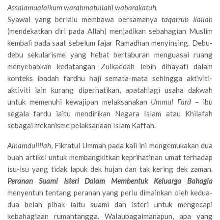
Assalamualaikum warahmatullahi wabarakatuh,
Syawal yang berlalu membawa bersamanya
taqarrub Ilallah
(mendekatkan diri pada Allah) menjadikan sebahagian Muslim
kembali pada saat sebelum fajar Ramadhan menyinsing. Debu-
debu sekularisme yang hebat bertaburan menguasai ruang
menyebabkan kedatangan Zulkaedah lebih dihayati dalam
konteks ibadah fardhu haji semata-mata sehingga aktiviti-
aktiviti lain kurang diperhatikan, apatahlagi usaha dakwah
untuk memenuhi kewajipan melaksanakan
Ummul Fard
– ibu
segala fardu iaitu mendirikan Negara Islam atau Khilafah
sebagai mekanisme pelaksanaan Islam Kaffah.
Alhamdulillah
, Fikratul Ummah pada kali ini mengemukakan dua
buah artikel untuk membangkitkan keprihatinan umat terhadap
isu-isu yang tidak lapuk dek hujan dan tak kering dek zaman.
Peranan Suami Isteri Dalam Membentuk Keluarga Bahagia
menyentuh tentang peranan yang perlu dimainkan oleh kedua-
dua belah pihak iaitu suami dan isteri untuk mengecapi
kebahagiaan rumahtangga. Walaubagaimanapun, apa yang