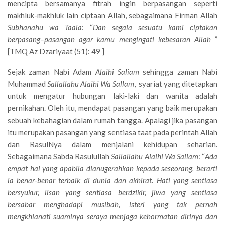
mencipta bersamanya fitrah ingin berpasangan seperti
makhluk-makhluk lain ciptaan Allah, sebagaimana Firman Allah
Subhanahu wa Taala
: “
Dan segala sesuatu kami ciptakan
berpasang–pasangan agar kamu mengingati kebesaran Allah
”
[TMQ Az Dzariyaat (51): 49 ]
Sejak zaman Nabi Adam
Alaihi Saliam
sehingga zaman Nabi
Muhammad
Sallallahu Alaihi Wa Sallam
, syariat yang ditetapkan
untuk mengatur hubungan laki-laki dan wanita adalah
pernikahan. Oleh itu, mendapat pasangan yang baik merupakan
sebuah kebahagian dalam rumah tangga. Apalagi jika pasangan
itu merupakan pasangan yang sentiasa taat pada perintah Allah
dan RasulNya dalam menjalani kehidupan seharian.
Sebagaimana Sabda Rasulullah
Sallallahu Alaihi Wa Sallam
: “
Ada
empat hal yang apabila dianugerahkan kepada seseorang, berarti
ia benar-benar terbaik di dunia dan akhirat. Hati yang sentiasa
bersyukur, lisan yang sentiasa berdzikir, jiwa yang sentiasa
bersabar menghadapi musibah, isteri yang tak pernah
mengkhianati suaminya seraya menjaga kehormatan dirinya dan