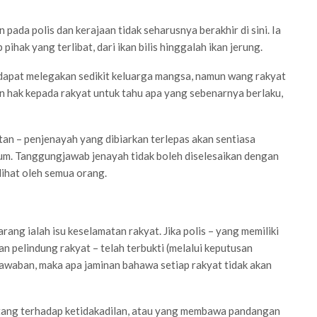
ada polis dan kerajaan tidak seharusnya berakhir di sini. Ia
ihak yang terlibat, dari ikan bilis hinggalah ikan jerung.
apat melegakan sedikit keluarga mangsa, namun wang rakyat
 hak kepada rakyat untuk tahu apa yang sebenarnya berlaku,
utan – penjenayah yang dibiarkan terlepas akan sentiasa
kum. Tanggungjawab jenayah tidak boleh diselesaikan dengan
lihat oleh semua orang.
ang ialah isu keselamatan rakyat. Jika polis – yang memiliki
n pelindung rakyat – telah terbukti (melalui keputusan
waban, maka apa jaminan bahawa setiap rakyat tidak akan
tang terhadap ketidakadilan, atau yang membawa pandangan