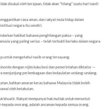
ak disukai oleh kerajaan, tidak akan “hilang” suatu hari nanti
menggantikan rasa aman, dan rakyat mula hidup dalam
stitusi negara itu sendiri.
sandarkan hakikat bahawa penghilangan paksa – yang
nusia yang paling serius – telah terbukti berlaku dalam negara
rga untuk mengetahui nasib orang tersayang.
sinonim dengan rejim kuku besi dan pemerintahan diktator —
a menjunjung perlembagaan dan kedaulatan undang-undang.
ngatan, bahkan amaran keras bahawa Malaysia tidak boleh
kawal oleh ketakutan.
tuk khuatir. Rakyat mempunyai hak mutlak untuk menuntut
kan kepada seorang, adalah ancaman kepada semua orang.