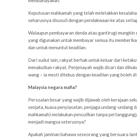
membahayakan.
Keputusan mahkamah yang telah meletakkan kesalahan p
seharusnya disusuli dengan pendakwaan ke atas setiap p
Walaupun pembayaran denda atau gantirugi mungkin d
yang digunakan untuk membayar semua itu memberikan
dan untuk menuntut keadilan.
Dari sudut lain, rakyat berhak untuk keluar dari ketak
menakutkan rakyat. Penjenayah wajib dicari dan dihu
wang – ia mesti ditebus dengan keadilan yang boleh di
Malaysia negara mafia?
Persoalan besar yang wajib dijawab oleh kerajaan sekar
senjata, kuasa penyiasatan, penjaga undang-undang da
mahkamah) melakukan penculikan tanpa pertanggungja
menjadi mangsa seterusnya?
Apakah jaminan bahawa seseorang yang bersuara lan