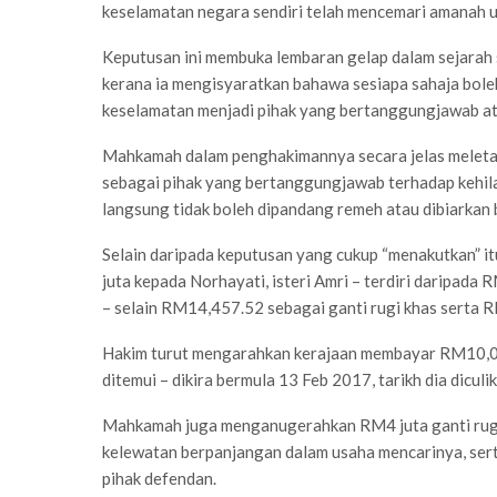
keselamatan negara sendiri telah mencemari amanah 
Keputusan ini membuka lembaran gelap dalam sejarah
kerana ia mengisyaratkan bahawa sesiapa sahaja boleh
keselamatan menjadi pihak yang bertanggungjawab ata
Mahkamah dalam penghakimannya secara jelas meleta
sebagai pihak yang bertanggungjawab terhadap kehilan
langsung tidak boleh dipandang remeh atau dibiarkan 
Selain daripada keputusan yang cukup “menakutkan”
juta kepada Norhayati, isteri Amri – terdiri daripada 
– selain RM14,457.52 sebagai ganti rugi khas serta
Hakim turut mengarahkan kerajaan membayar RM10,00
ditemui – dikira bermula 13 Feb 2017, tarikh dia diculi
Mahkamah juga menganugerahkan RM4 juta ganti rugi 
kelewatan berpanjangan dalam usaha mencarinya, sert
pihak defendan.