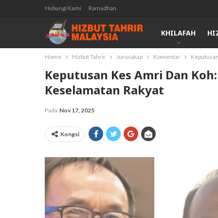
Hubungi Kami
Ramadhan
KHILAFAH
HI
Home
Hizbut Tahrir
Jurucakap
Komentar
Keputusan 
Keputusan Kes Amri Dan Koh:
Keselamatan Rakyat
Pada
Nov 17, 2025
Kongsi