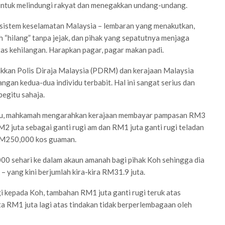
untuk melindungi rakyat dan menegakkan undang-undang.
 sistem keselamatan Malaysia – lembaran yang menakutkan,
 “hilang” tanpa jejak, dan pihak yang sepatutnya menjaga
s kehilangan. Harapkan pagar, pagar makan padi.
kkan Polis Diraja Malaysia (PDRM) dan kerajaan Malaysia
gan kedua-dua individu terbabit. Hal ini sangat serius dan
begitu sahaja.
 itu, mahkamah mengarahkan kerajaan membayar pampasan RM3
RM2 juta sebagai ganti rugi am dan RM1 juta ganti rugi teladan
 RM250,000 kos guaman.
0 sehari ke dalam akaun amanah bagi pihak Koh sehingga dia
k – yang kini berjumlah kira-kira RM31.9 juta.
kepada Koh, tambahan RM1 juta ganti rugi teruk atas
a RM1 juta lagi atas tindakan tidak berperlembagaan oleh