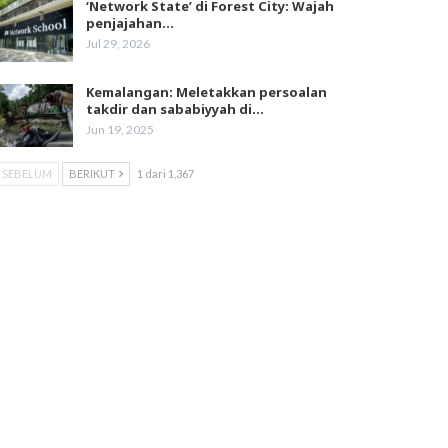
‘Network State’ di Forest City: Wajah
penjajahan…
Jul 29, 2026
Kemalangan: Meletakkan persoalan
takdir dan sababiyyah di…
Jun 19, 2025
SEBELUM
BERIKUT
1 dari 1,367