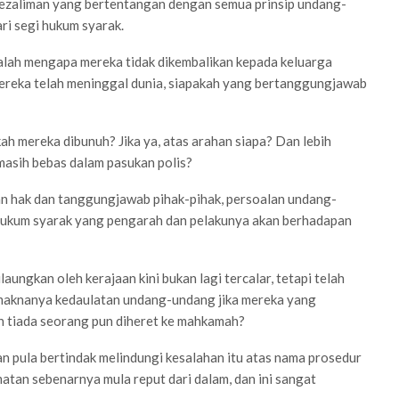
 kezaliman yang bertentangan dengan semua prinsip undang-
ari segi hukum syarak.
ialah mengapa mereka tidak dikembalikan kepada keluarga
ereka telah meninggal dunia, siapakah yang bertanggungjawab
h mereka dibunuh? Jika ya, atas arahan siapa? Dan lebih
masih bebas dalam pasukan polis?
lan hak dan tanggungjawab pihak-pihak, persoalan undang-
hukum syarak yang pengarah dan pelakunya akan berhadapan
ilaungkan oleh kerajaan kini bukan lagi tercalar, tetapi telah
 maknanya kedaulatan undang-undang jika mereka yang
n tiada seorang pun diheret ke mahkamah?
an pula bertindak melindungi kesalahan itu atas nama prosedur
atan sebenarnya mula reput dari dalam, dan ini sangat