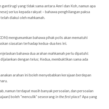
 gantirugi yang tidak sama antara Amri dan Koh, namun apa
 mesej serius kepada rakyat – bahawa penghilangan paksa
g telah diakui oleh mahkamah.
 (KDN) mengumumkan bahawa pihak polis akan mematuhi
kan siasatan terhadap kedua-dua kes ini.
enjelaskan bahawa dua arahan mahkamah perlu dipatuhi:
dijalankan dengan telus; Kedua, membuktikan sama ada
anakan arahan ini boleh menyebabkan kerajaan berdepan
haru.
ab, namun terdapat masih banyak persoalan, dan persoalan
rajaan) boleh “menculik” seseorang
in the first place
? Apa yang