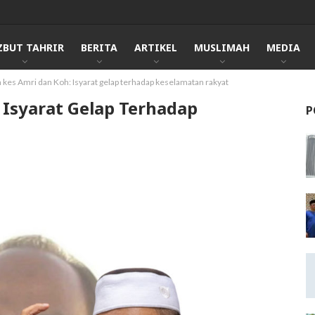
ZBUT TAHRIR
BERITA
ARTIKEL
MUSLIMAH
MEDIA
kes Amri dan Koh: Isyarat gelap terhadap keselamatan rakyat
 Isyarat Gelap Terhadap
P