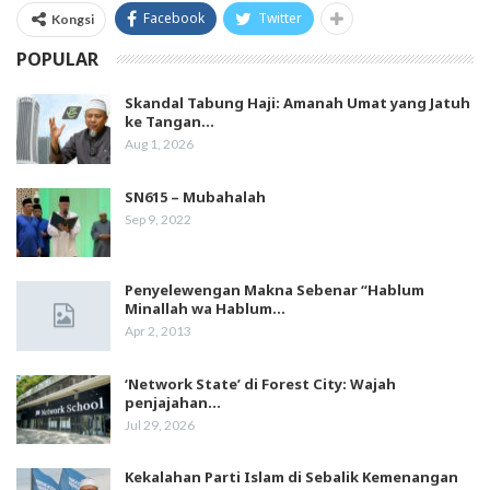
Facebook
Twitter
Kongsi
POPULAR
Skandal Tabung Haji: Amanah Umat yang Jatuh
ke Tangan…
Aug 1, 2026
SN615 – Mubahalah
Sep 9, 2022
Penyelewengan Makna Sebenar “Hablum
Minallah wa Hablum…
Apr 2, 2013
‘Network State’ di Forest City: Wajah
penjajahan…
Jul 29, 2026
Kekalahan Parti Islam di Sebalik Kemenangan