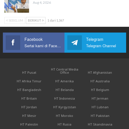
Aug 4, 2026
SEBELUM
BERIKUT
1 dari 1,367
Facebook
Telegram
Sertai kami di Facebook
Telegram Channel
HT Central Media
HT Pusat
Office
HT Afghanistan
HT Afrika Timur
HT Amerika
HT Australia
HT Bangladesh
HT Belanda
HT Belgium
HT Britain
HT Indonesia
HT Jerman
HT Jordan
HT Kyrgyzstan
HT Lubnan
HT Mesir
HT Moroko
HT Pakistan
HT Palestin
HT Rusia
HT Skandinavia