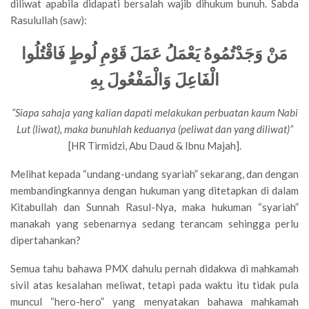
diliwat apabila didapati bersalah wajib dihukum bunuh. Sabda
Rasulullah (saw):
مَنْ وَجَدْتُمُوهُ يَعْمَلُ عَمَلَ قَوْمِ لُوطٍ فَاقْتُلُوا
الْفَاعِلَ وَالْمَفْعُولَ بِهِ
“Siapa sahaja yang kalian dapati melakukan perbuatan kaum Nabi
Lut (liwat), maka bunuhlah keduanya (peliwat dan yang diliwat)”
[HR Tirmidzi, Abu Daud & Ibnu Majah].
Melihat kepada “undang-undang syariah” sekarang, dan dengan
membandingkannya dengan hukuman yang ditetapkan di dalam
Kitabullah dan Sunnah Rasul-Nya, maka hukuman “syariah”
manakah yang sebenarnya sedang terancam sehingga perlu
dipertahankan?
Semua tahu bahawa PMX dahulu pernah didakwa di mahkamah
sivil atas kesalahan meliwat, tetapi pada waktu itu tidak pula
muncul “hero-hero” yang menyatakan bahawa mahkamah