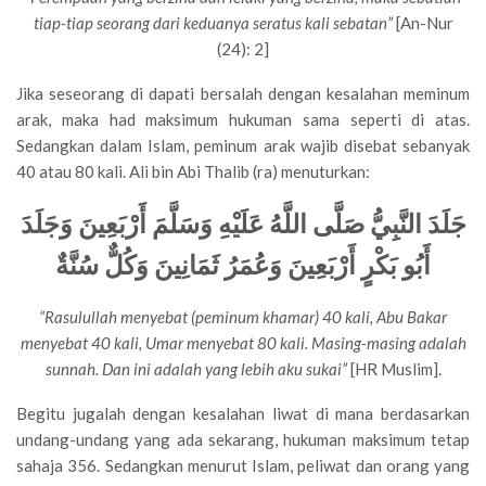
tiap-tiap seorang dari keduanya seratus kali sebatan”
[An-Nur
(24): 2]
Jika seseorang di dapati bersalah dengan kesalahan meminum
arak, maka had maksimum hukuman sama seperti di atas.
Sedangkan dalam Islam, peminum arak wajib disebat sebanyak
40 atau 80 kali. Ali bin Abi Thalib (ra) menuturkan:
جَلَدَ النَّبِيُّ صَلَّى اللَّهُ عَلَيْهِ وَسَلَّمَ أَرْبَعِينَ وَجَلَدَ
أَبُو بَكْرٍ أَرْبَعِينَ وَعُمَرُ ثَمَانِينَ وَكُلٌّ سُنَّةٌ
“Rasulullah menyebat (peminum khamar) 40 kali, Abu Bakar
menyebat 40 kali, Umar menyebat 80 kali. Masing-masing adalah
sunnah. Dan ini adalah yang lebih aku sukai”
[HR Muslim].
Begitu jugalah dengan kesalahan liwat di mana berdasarkan
undang-undang yang ada sekarang, hukuman maksimum tetap
sahaja 356. Sedangkan menurut Islam, peliwat dan orang yang