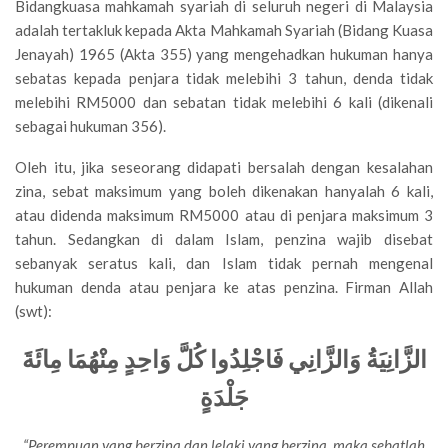
Bidangkuasa mahkamah syariah di seluruh negeri di Malaysia
adalah tertakluk kepada Akta Mahkamah Syariah (Bidang Kuasa
Jenayah) 1965 (Akta 355) yang mengehadkan hukuman hanya
sebatas kepada penjara tidak melebihi 3 tahun, denda tidak
melebihi RM5000 dan sebatan tidak melebihi 6 kali (dikenali
sebagai hukuman 356).
Oleh itu, jika seseorang didapati bersalah dengan kesalahan
zina, sebat maksimum yang boleh dikenakan hanyalah 6 kali,
atau didenda maksimum RM5000 atau di penjara maksimum 3
tahun. Sedangkan di dalam Islam, penzina wajib disebat
sebanyak seratus kali, dan Islam tidak pernah mengenal
hukuman denda atau penjara ke atas penzina. Firman Allah
(swt):
الزَّانِيَةُ وَالزَّانِي فَاجْلِدُوا كُلَّ وَاحِدٍ مِنْهُمَا مِائَةَ
جَلْدَةٍ
“Perempuan yang berzina dan lelaki yang berzina, maka sebatlah