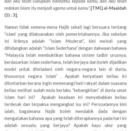
dan Aku telah cukupkan nikmatKu kepada kamu, dan Aku telah
redakan Islam itu menjadi ugama untuk kamu”
.
[TMQ al-Maaidah
(5) : 3].
Namun tidak semena-mena Najib sekali lagi bersuara tentang
‘Islam’ yang dilaksanakan oleh pemerintahannya. Jika sebelum
ini liriknya adalah “Islam Moderat”, kini melodi yang
dihidangkan adalah “Islam Sederhana” dengan dakwaan bahawa
“Malaysia telah membuktikan bahawa sistem tadbir urusnya,
berdasarkan Islam sederhana, telah berjaya dan boleh dijadikan
model untuk diteladani oleh negara-negara lain di dunia,
khususnya negara Islam” . Apakah kenyataan beliau ini
dilontarkan kerana ingin memenangi hati rakyat dalam suasana
beliau melihat sudah mula berlaku “kebangkitan” di dunia umat
Islam hari ini? Apakah keadaan ini menyebabkan beliau
terdesak dan terpaksa mengangkat isu ini? Persoalannya kini
ialah, bagaimana Najib boleh mendabik dada dengan
mengatakan bahawa apa yang telah diterapkannya pada hari ini
adalah sesuatu yang berjaya? Apakah kayu ukur yang