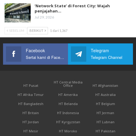
‘Network State’ di Forest City: Wajah
penjajahan…
Jul 29, 2026
SEBELUM
BERIKUT
1 dari 1,367
Facebook
Telegram
Sertai kami di Facebook
Telegram Channel
HT Central Media
HT Pusat
Office
HT Afghanistan
HT Afrika Timur
HT Amerika
HT Australia
HT Bangladesh
HT Belanda
HT Belgium
HT Britain
HT Indonesia
HT Jerman
HT Jordan
HT Kyrgyzstan
HT Lubnan
HT Mesir
HT Moroko
HT Pakistan