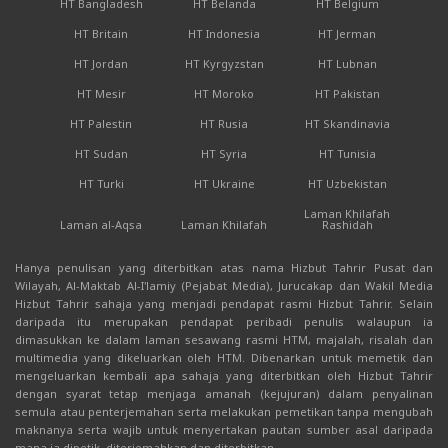
HT Bangladesh
HT Belanda
HT Belgium
HT Britain
HT Indonesia
HT Jerman
HT Jordan
HT Kyrgyzstan
HT Lubnan
HT Mesir
HT Moroko
HT Pakistan
HT Palestin
HT Rusia
HT Skandinavia
HT Sudan
HT Syria
HT Tunisia
HT Turki
HT Ukraine
HT Uzbekistan
Laman Khilafah
Laman al-Aqsa
Laman Khilafah
Rashidah
Hanya penulisan yang diterbitkan atas nama Hizbut Tahrir Pusat dan
Wilayah, Al-Maktab Al-I'lamiy (Pejabat Media), Jurucakap dan Wakil Media
Hizbut Tahrir sahaja yang menjadi pendapat rasmi Hizbut Tahrir. Selain
daripada itu merupakan pendapat peribadi penulis walaupun ia
dimasukkan ke dalam laman sesawang rasmi HTM, majalah, risalah dan
multimedia yang dikeluarkan oleh HTM. Dibenarkan untuk memetik dan
mengeluarkan kembali apa sahaja yang diterbitkan oleh Hizbut Tahrir
dengan syarat tetap menjaga amanah (kejujuran) dalam penyalinan
semula atau penterjemahan serta melakukan pemetikan tanpa mengubah
maknanya serta wajib untuk menyertakan pautan sumber asal daripada
mana ia dipetik, diterjemahkan dan diterbitkan.