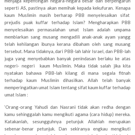
menjaga kepentingan negara-negara besar dan berpengaruh
seperti AS, pastinya akan memihak kepada kekufuran. Kenapa
kaum Muslimin masih berharap PBB menyelesaikan sifat
prejudis puak kuffar terhadap Islam? Mengharapkan PBB
menyelesaikan permasalahan umat Islam adalah umpama
membiarkan sang musang mengadili anak-anak ayam yangg
telah kehilangan ibunya kerana dibaham oleh sang musang
tersebut. Mana tidaknya, dari PBB-lah lahir Israel, dan PBB-lah
juga yang menyebabkan banyak penindasan berlaku ke atas
negeri- negeri kaum Muslimin. Maka tidak salah jika kita
nyatakan bahawa PBB-lah kilang di mana segala fitnah
terhadap kaum Muslimin dihasilkan. Allah telah banyak
memperingatkan umat Islam tentang sifat kaum kuffar terhadap
umat Islam :
‘Orang-orang Yahudi dan Nasrani tidak akan redha dengan
kamu sehinggalah kamu mengikuti agama (cara hidup) mereka.
Katakanlah, sesungguhnya petunjuk Allahlah merupakan
sebenar-benar petunjuk. Dan sekiranya engkau mengikuti