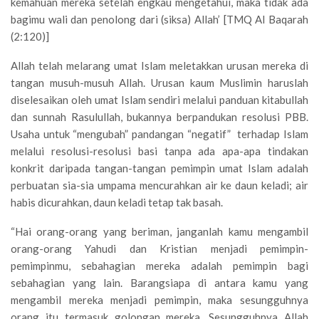
kemahuan mereka setelah engkau mengetahui, maka tidak ada
bagimu wali dan penolong dari (siksa) Allah’ [TMQ Al Baqarah
(2:120)]
Allah telah melarang umat Islam meletakkan urusan mereka di
tangan musuh-musuh Allah. Urusan kaum Muslimin haruslah
diselesaikan oleh umat Islam sendiri melalui panduan kitabullah
dan sunnah Rasulullah, bukannya berpandukan resolusi PBB.
Usaha untuk “mengubah” pandangan “negatif” terhadap Islam
melalui resolusi-resolusi basi tanpa ada apa-apa tindakan
konkrit daripada tangan-tangan pemimpin umat Islam adalah
perbuatan sia-sia umpama mencurahkan air ke daun keladi; air
habis dicurahkan, daun keladi tetap tak basah.
“Hai orang-orang yang beriman, janganlah kamu mengambil
orang-orang Yahudi dan Kristian menjadi pemimpin-
pemimpinmu, sebahagian mereka adalah pemimpin bagi
sebahagian yang lain. Barangsiapa di antara kamu yang
mengambil mereka menjadi pemimpin, maka sesungguhnya
orang itu termasuk golongan mereka. Sesungguhnya Allah