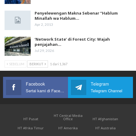
Penyelewengan Makna Sebenar “Hablum
Minallah wa Hablum…
Apr 2, 2013
‘Network State’ di Forest City: Wajah
penjajahan…
Jul 29, 2026
SEBELUM
BERIKUT
1 dari 1,367
Facebook
Telegram
Sertai kami di Facebook
Telegram Channel
HT Central Media
HT Pusat
Office
HT Afghanistan
HT Afrika Timur
HT Amerika
HT Australia