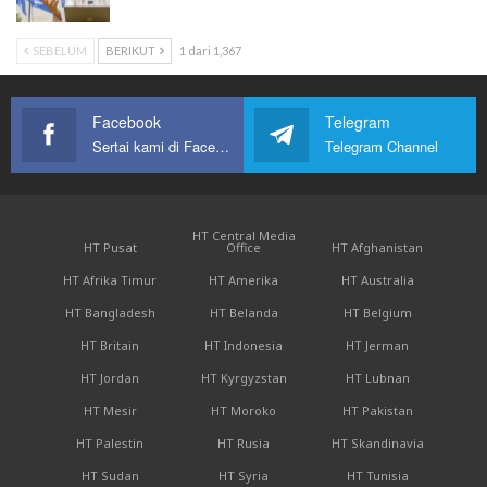
SEBELUM
BERIKUT
1 dari 1,367
Facebook
Telegram
Sertai kami di Facebook
Telegram Channel
HT Central Media
HT Pusat
Office
HT Afghanistan
HT Afrika Timur
HT Amerika
HT Australia
HT Bangladesh
HT Belanda
HT Belgium
HT Britain
HT Indonesia
HT Jerman
HT Jordan
HT Kyrgyzstan
HT Lubnan
HT Mesir
HT Moroko
HT Pakistan
HT Palestin
HT Rusia
HT Skandinavia
HT Sudan
HT Syria
HT Tunisia