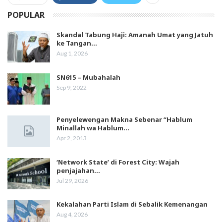
POPULAR
Skandal Tabung Haji: Amanah Umat yang Jatuh
ke Tangan…
Aug 1, 2026
SN615 – Mubahalah
Sep 9, 2022
Penyelewengan Makna Sebenar “Hablum
Minallah wa Hablum…
Apr 2, 2013
‘Network State’ di Forest City: Wajah
penjajahan…
Jul 29, 2026
Kekalahan Parti Islam di Sebalik Kemenangan
Aug 4, 2026