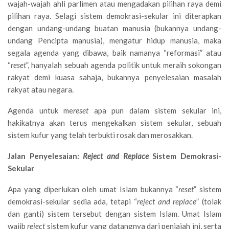
wajah-wajah ahli parlimen atau mengadakan pilihan raya demi
pilihan raya. Selagi sistem demokrasi-sekular ini diterapkan
dengan undang-undang buatan manusia (bukannya undang-
undang Pencipta manusia), mengatur hidup manusia, maka
segala agenda yang dibawa, baik namanya “reformasi” atau
“
reset
”, hanyalah sebuah agenda politik untuk meraih sokongan
rakyat demi kuasa sahaja, bukannya penyelesaian masalah
rakyat atau negara.
Agenda untuk me
reset
apa pun dalam sistem sekular ini,
hakikatnya akan terus mengekalkan sistem sekular, sebuah
sistem kufur yang telah terbukti rosak dan merosakkan.
Jalan Penyelesaian:
Reject and Replace
Sistem Demokrasi-
Sekular
Apa yang diperlukan oleh umat Islam bukannya “
reset
” sistem
demokrasi-sekular sedia ada, tetapi “
reject and replace
” (tolak
dan ganti) sistem tersebut dengan sistem Islam. Umat Islam
wajib
reject
sistem kufur yang datangnya dari penjajah ini, serta