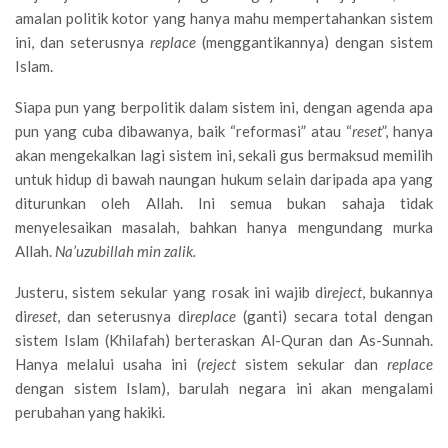
amalan politik kotor yang hanya mahu mempertahankan sistem
ini, dan seterusnya
replace
(menggantikannya) dengan sistem
Islam.
Siapa pun yang berpolitik dalam sistem ini, dengan agenda apa
pun yang cuba dibawanya, baik “reformasi” atau “
reset
”, hanya
akan mengekalkan lagi sistem ini, sekali gus bermaksud memilih
untuk hidup di bawah naungan hukum selain daripada apa yang
diturunkan oleh Allah. Ini semua bukan sahaja tidak
menyelesaikan masalah, bahkan hanya mengundang murka
Allah.
Na’uzubillah min zalik.
Justeru, sistem sekular yang rosak ini wajib di
reject
, bukannya
di
reset
, dan seterusnya di
replace
(ganti) secara total dengan
sistem Islam (Khilafah) berteraskan Al-Quran dan As-Sunnah.
Hanya melalui usaha ini (
reject
sistem sekular dan
replace
dengan sistem Islam), barulah negara ini akan mengalami
perubahan yang hakiki.