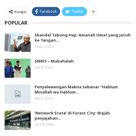
Facebook
Twitter
Kongsi
POPULAR
Skandal Tabung Haji: Amanah Umat yang Jatuh
ke Tangan…
Aug 1, 2026
SN615 – Mubahalah
Sep 9, 2022
Penyelewengan Makna Sebenar “Hablum
Minallah wa Hablum…
Apr 2, 2013
‘Network State’ di Forest City: Wajah
penjajahan…
Jul 29, 2026