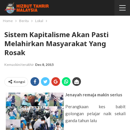
Home
Berita
Lokal
Sistem Kapitalisme Akan Pasti
Melahirkan Masyarakat Yang
Rosak
Kemaskini terakhir
Dec 8, 2015
Kongsi
Jenayah remaja makin serius
Perangkaan kes babit
golongan pelajar naik sekali
ganda tahun lalu