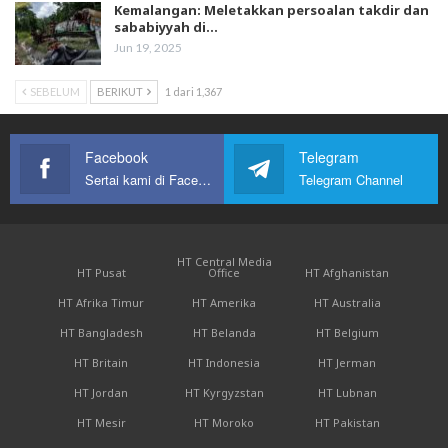
Kemalangan: Meletakkan persoalan takdir dan
sababiyyah di…
Jun 19, 2025
SEBELUM
BERIKUT
1 dari 1,367
Facebook
Telegram
Sertai kami di Facebook
Telegram Channel
HT Central Media
HT Pusat
Office
HT Afghanistan
HT Afrika Timur
HT Amerika
HT Australia
HT Bangladesh
HT Belanda
HT Belgium
HT Britain
HT Indonesia
HT Jerman
HT Jordan
HT Kyrgyzstan
HT Lubnan
HT Mesir
HT Moroko
HT Pakistan