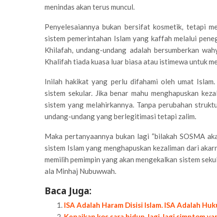
menindas akan terus muncul.
Penyelesaiannya bukan bersifat kosmetik, tetapi m
sistem pemerintahan Islam yang kaffah melalui pen
Khilafah, undang-undang adalah bersumberkan wahy
Khalifah tiada kuasa luar biasa atau istimewa untuk m
Inilah hakikat yang perlu difahami oleh umat Isl
sistem sekular. Jika benar mahu menghapuskan kez
sistem yang melahirkannya. Tanpa perubahan struktu
undang-undang yang berlegitimasi tetapi zalim.
Maka pertanyaannya bukan lagi “bilakah SOSMA akan
sistem Islam yang menghapuskan kezaliman dari akarn
memilih pemimpin yang akan mengekalkan sistem sekul
ala Minhaj Nubuwwah.
Baca Juga:
ISA Adalah Haram Disisi Islam. ISA Adalah Huk
Kenaikan kos sara hidup, lagi-lagi simptom ya