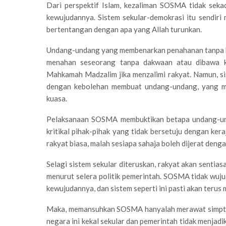
Dari perspektif Islam, kezaliman SOSMA tidak seka
kewujudannya. Sistem sekular-demokrasi itu sendir
bertentangan dengan apa yang Allah turunkan.
Undang-undang yang membenarkan penahanan tanpa bi
menahan seseorang tanpa dakwaan atau dibawa ke
Mahkamah Madzalim jika menzalimi rakyat. Namun, s
dengan kebolehan membuat undang-undang, yang mem
kuasa.
Pelaksanaan SOSMA membuktikan betapa undang-un
kritikal pihak-pihak yang tidak bersetuju dengan ker
rakyat biasa, malah sesiapa sahaja boleh dijerat den
Selagi sistem sekular diteruskan, rakyat akan sent
menurut selera politik pemerintah. SOSMA tidak wuj
kewujudannya, dan sistem seperti ini pasti akan ter
Maka, memansuhkan SOSMA hanyalah merawat simptom
negara ini kekal sekular dan pemerintah tidak menjad