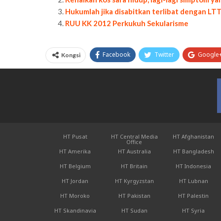
Hukumlah jika disabitkan terlibat dengan L
RUU KK 2012 Perkukuh Sekularisme
Facebook
Twitter
Google
Kongsi
HT Pusat
HT Central Media
HT Afghanistan
Office
HT Amerika
HT Australia
HT Bangladesh
HT Belgium
HT Britain
HT Indonesia
HT Jordan
HT Kyrgyzstan
HT Lubnan
HT Moroko
HT Pakistan
HT Palestin
HT Skandinavia
HT Sudan
HT Syria