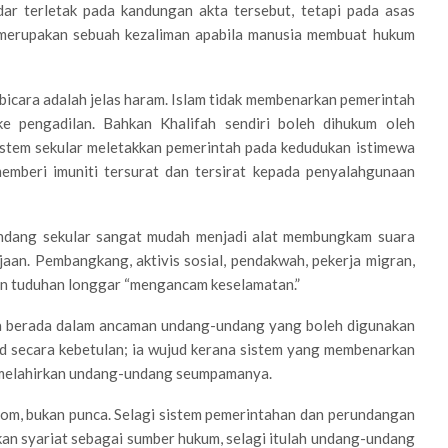
dar terletak pada kandungan akta tersebut, tetapi pada asas
i merupakan sebuah kezaliman apabila manusia membuat hukum
cara adalah jelas haram. Islam tidak membenarkan pemerintah
 pengadilan. Bahkan Khalifah sendiri boleh dihukum oleh
istem sekular meletakkan pemerintah pada kedudukan istimewa
beri imuniti tersurat dan tersirat kepada penyalahgunaan
dang sekular sangat mudah menjadi alat membungkam suara
ajaan. Pembangkang, aktivis sosial, pendakwah, pekerja migran,
gan tuduhan longgar “mengancam keselamatan.”
iasa berada dalam ancaman undang-undang yang boleh digunakan
ud secara kebetulan; ia wujud kerana sistem yang membenarkan
us melahirkan undang-undang seumpamanya.
, bukan punca. Selagi sistem pemerintahan dan perundangan
ikan syariat sebagai sumber hukum, selagi itulah undang-undang