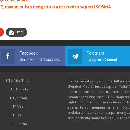
TTE, namun bukan dengan akta drakonian seperti SOSMA
+
Email
Facebook
Telegram
Sertai kami di Facebook
Telegram Channel
HT Afrika Timur
Hanya penulisan yang diterbitkan ata
(Pejabat Media), Jurucakap dan Wakil
HT Belanda
Tahrir. Selain daripada itu merupak
laman sesawang rasmi HTM, majalah, 
HT Jerman
untuk memetik dan mengeluarkan kem
HT Mesir
syarat tetap menjaga amanah (keju
melakukan pemetikan tanpa mengub
HT Rusia
asal daripada mana ia dipetik, diterje
HT Tunisia