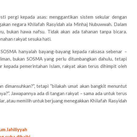
esti pergi kepada asas: menggantikan sistem sekular dengan
egakan negara Khilafah Rasyidah ala Minhaj Nubuwwah. Dalam
u, bukan hawa nafsu. Tidak akan ada tahanan tanpa bicara.
enahan rakyat sesuka hati.
am. SOSMA hanyalah bayang-bayang kepada raksasa sebenar –
aliman, bukan SOSMA yang perlu ditumbangkan dahulu, tetapi
r kepada pemerintahan Islam, rakyat akan terus dihimpit oleh
 dimansuhkan?”, tetapi “bilakah umat akan bangkit menuntut
ya?”. Jawapannya ada di tangan rakyat – sama ada untuk terus
ar, atau memilih untuk berjuang menegakkan Khilafah Rasyidah
um Jahiliyyah
ng cuba dibaiki