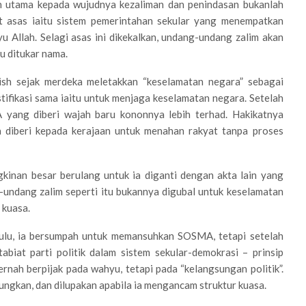
lah utama kepada wujudnya kezaliman dan penindasan bukanlah
 asas iaitu sistem pemerintahan sekular yang menempatkan
Allah. Selagi asas ini dikekalkan, undang-undang zalim akan
au ditukar nama.
itish sejak merdeka meletakkan “keselamatan negara” sebagai
tifikasi sama iaitu untuk menjaga keselamatan negara. Setelah
A yang diberi wajah baru kononnya lebih terhad. Hakikatnya
a diberi kepada kerajaan untuk menahan rakyat tanpa proses
kinan besar berulang untuk ia diganti dengan akta lain yang
g-undang zalim seperti itu bukannya digubal untuk keselamatan
 kuasa.
hulu, ia bersumpah untuk memansuhkan SOSMA, tetapi setelah
 tabiat parti politik dalam sistem sekular-demokrasi – prinsip
rnah berpijak pada wahyu, tetapi pada “kelangsungan politik”.
ungkan, dan dilupakan apabila ia mengancam struktur kuasa.