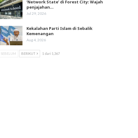
‘Network State’ di Forest City: Wajah
penjajahan…
Jul 29, 2026
Kekalahan Parti Islam di Sebalik
Kemenangan
Aug 4, 2026
SEBELUM
BERIKUT
1 dari 1,367