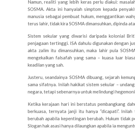
Namun, realiti yang lebih keras perlu diakui: masa
SOSMA. Akta ini hanyalah simptom kepada penyakit
manusia sebagai pembuat hukum, menggantikan wahyu 
terus lahir, tidak kira SOSMA dimansuhkan, dipinda at
Sistem sekular yang diwarisi daripada kolonial Br
penjagaan tertinggi. ISA dahulu digunakan dengan jus
akta zalim itu dimansuhkan, maka lahir pula SOSM
mengekalkan falsafah yang sama – kuasa luar bias
keadilan yang sah.
Justeru, seandainya SOSMA dibuang, sejarah kemung
sama sifatnya. Inilah hakikat sistem sekular – undan
negara, tetapi sebenarnya untuk melindungi hegemoni
Ketika kerajaan hari ini berstatus pembangkang da
berkuasa, ternyata janji itu hanya “dicapati”. Inilah
berubah apabila kepentingan berubah. Hukum tidak pe
Slogan hak asasi hanya dilaungkan apabila ia mengunt