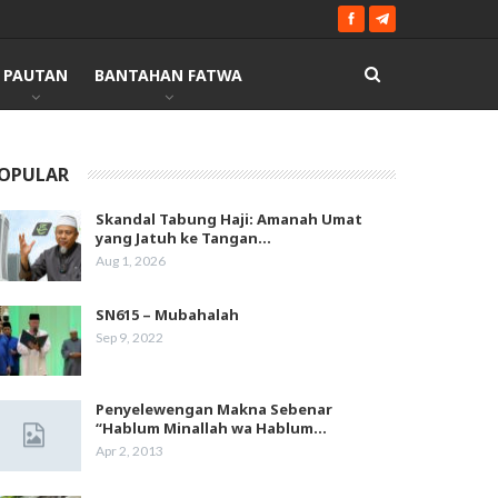
PAUTAN
BANTAHAN FATWA
OPULAR
Skandal Tabung Haji: Amanah Umat
yang Jatuh ke Tangan…
Aug 1, 2026
SN615 – Mubahalah
Sep 9, 2022
Penyelewengan Makna Sebenar
“Hablum Minallah wa Hablum…
Apr 2, 2013