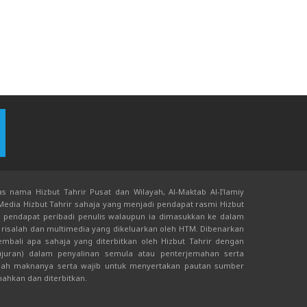
s nama Hizbut Tahrir Pusat dan Wilayah, Al-Maktab Al-I'lamiy
 Media Hizbut Tahrir sahaja yang menjadi pendapat rasmi Hizbut
an pendapat peribadi penulis walaupun ia dimasukkan ke dalam
risalah dan multimedia yang dikeluarkan oleh HTM. Dibenarkan
bali apa sahaja yang diterbitkan oleh Hizbut Tahrir dengan
juran) dalam penyalinan semula atau penterjemahan serta
ah maknanya serta wajib untuk menyertakan pautan sumber
mahkan dan diterbitkan.